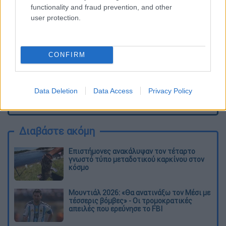
functionality and fraud prevention, and other
user protection.
CONFIRM
Data Deletion
Data Access
Privacy Policy
καταχώρηση
Διαβάστε ακόμη
Επιστήμονες ανακάλυψαν τον τέταρτο
γνωστό τύπο μεταδοτικού καρκίνου στον
κόσμο
Μουντιάλ 2026: «Θα ανατινάξω τον Μέσι με
τέσσερις βόμβες» - Οι τρομοκρατικές
απειλές που ερεύνησε το FBI