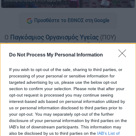
υπαίθρια αγορά στη Ράφα/AP
Προσθέστε το ΕΘΝΟΣ στη Google
Ο
Παγκόσμιος Οργανισμός Υγείας
(ΠΟΥ)
διαπραγματεύεται με το
Ισραήλ
νέες
«παύσεις» των στρατιωτικών επιχειρήσεων
Do Not Process My Personal Information
ευρείας κλίμακας τις οποίες διεξάγει στη
Λωρίδα της Γάζας
, ώστε να μπορέσει να
If you wish to opt-out of the sale, sharing to third parties, or
χορηγήσει σε εκατοντάδες χιλιάδες παιδιά
processing of your personal or sensitive information for
targeted advertising by us, please use the below opt-out
τη δεύτερη δόση εμβολίου κατά της
section to confirm your selection. Please note that after your
πολιομυελίτιδας.
opt-out request is processed you may continue seeing
interest-based ads based on personal information utilized by
Υποβλήθηκαν σχέδια για εκστρατεία
us or personal information disclosed to third parties prior to
ανοσοποίησης την περίοδο μεταξύ 14ης και
your opt-out. You may separately opt-out of the further
29ης Οκτωβρίου, εξήγησε ο Αγιαντίλ
disclosure of your personal information by third parties on the
IAB’s list of downstream participants. This information may
Σαπαρμπέκοφ, στέλεχος του ΠΟΥ αρμόδιο
also be disclosed by us to third parties on the
IAB’s List of