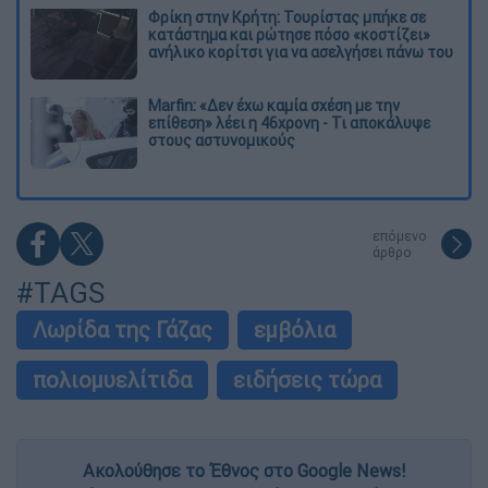
Φρίκη στην Κρήτη: Τουρίστας μπήκε σε
κατάστημα και ρώτησε πόσο «κοστίζει»
ανήλικο κορίτσι για να ασελγήσει πάνω του
Marfin: «Δεν έχω καμία σχέση με την
επίθεση» λέει η 46χρονη - Τι αποκάλυψε
στους αστυνομικούς
επόμενο
άρθρο
#TAGS
Λωρίδα της Γάζας
εμβόλια
πολιομυελίτιδα
ειδήσεις τώρα
Ακολούθησε το Έθνος στο Google News!