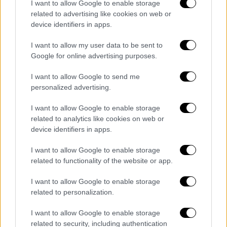
ειδικά κέντρα και κατ’ οίκον.
I want to allow Google to enable storage
related to advertising like cookies on web or
Ο επικεφαλής του ΠΟΥ Τέντρος Αντανόμ
device identifiers in apps.
Γκεμπρεέσους χαρακτήρισε «τεράστια
I want to allow my user data to be sent to
επιτυχία» την εκστρατεία του περασμένου
Google for online advertising purposes.
μήνα, όταν πάνω από 560.000 έλαβαν την
πρώτη δόση εμβολίου κατά της
I want to allow Google to send me
πολιομυελίτιδας.
personalized advertising.
I want to allow Google to enable storage
Η εκστρατεία οργανώθηκε μετά τον
related to analytics like cookies on web or
εντοπισμό του πρώτου κρούσματος της
device identifiers in apps.
εξαιρετικά μολυσματικής ασθένειας αυτής
σε βρέφος 10 μηνών στον παλαιστινιακό
I want to allow Google to enable storage
related to functionality of the website or app.
θύλακο υπό πολιορκία.
I want to allow Google to enable storage
related to personalization.
Τα σχολιά σας δημοσιεύονται άμεσα με δική σας ευθύνη. Το
I want to allow Google to enable storage
ΕΘΝΟΣ θα παρεμβαίνει και τα προσβλητικά σχόλια θα
διαγράφονται
related to security, including authentication