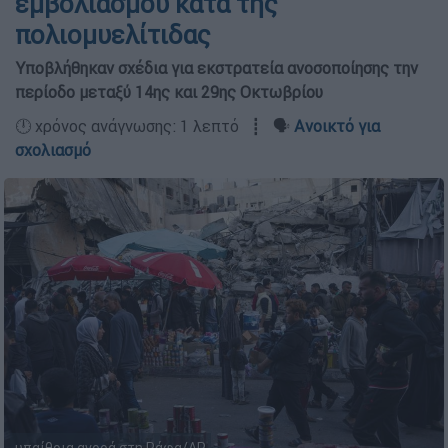
εμβολιασμού κατά της
πολιομυελίτιδας
Υποβλήθηκαν σχέδια για εκστρατεία ανοσοποίησης την
περίοδο μεταξύ 14ης και 29ης Οκτωβρίου
🕛 χρόνος ανάγνωσης: 1 λεπτό ┋ 🗣️
Ανοικτό για
σχολιασμό