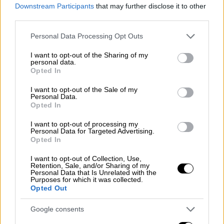
για τα παλαιστινιακά εδάφη, κατά τη
Downstream Participants
that may further disclose it to other
διάρκεια συνέντευξης Τύπου χθες
third parties.
Παρασκευή.
Please note that this website/app uses one or more Google
Personal Data Processing Opt Outs
services and may gather and store information including but
Το σχέδιο είναι να χορηγηθεί η απαραίτητη
not limited to your visit or usage behaviour. You may click to
I want to opt-out of the Sharing of my
δεύτερη δόση των εμβολίων σε 590.000
personal data.
grant or deny consent to Google and its third-party tags to
Opted In
παιδιά κάτω των δέκα ετών, ταυτόχρονα με
use your data for below specified purposes in below Google
βιταμίνη Α, για να ενισχυθεί το
consent section.
I want to opt-out of the Sale of my
Personal Data.
ανοσοποιητικό τους, διευκρίνισε.
Opted In
«Ελπίζουμε» ότι η εκστρατεία θα έχει
I want to opt-out of processing my
Personal Data for Targeted Advertising.
ολοκληρωθεί μέσα σε δέκα ημέρες.
Opted In
I want to opt-out of Collection, Use,
Ο Δρ. Σαπαρμπέκοφ είπε πως χρειάζεται ο
Retention, Sale, and/or Sharing of my
ισραηλινός στρατός να εφαρμόσει όπως και
Personal Data that Is Unrelated with the
Purposes for which it was collected.
τον Σεπτέμβριο παύσεις των επιχειρήσεων
Opted Out
ώστε εθελοντές να πάνε να χορηγήσουν τα
Google consents
εμβόλια (λαμβάνονται από το στόμα) σε