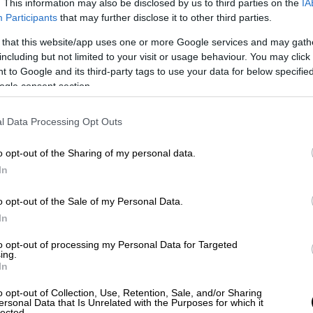
. This information may also be disclosed by us to third parties on the
IA
Participants
that may further disclose it to other third parties.
κάφη πραγματοποίησαν τέσσερα πολύ βίαια
 that this website/app uses one or more Google services and may gath
ρυτού) και ένα πλήγμα στην περιοχή
including but not limited to your visit or usage behaviour. You may click 
υν στο σημείο, ανέφερε το
Εθνικό
 to Google and its third-party tags to use your data for below specifi
 Ανταποκριτές του
AFP
στη Βηρυτό
ogle consent section.
εις, ενώ πλάνα του AFP έδειχναν σύννεφα
ές.
l Data Processing Opt Outs
o opt-out of the Sharing of my personal data.
In
an apartment buildings in Lebanon’s
o opt-out of the Sale of my Personal Data.
pic.twitter.com/LuDdQbBMNf
In
 2024
to opt-out of processing my Personal Data for Targeted
ing.
In
τη νότια Βηρυτό είχαν στόχο υπόγεια
που η οργάνωση είχε αποθηκεύσει μεγάλο
o opt-out of Collection, Use, Retention, Sale, and/or Sharing
ersonal Data that Is Unrelated with the Purposes for which it
lected.