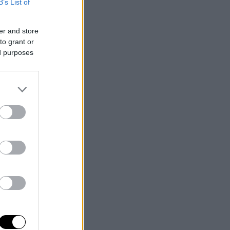
B’s List of
er and store
to grant or
ed purposes