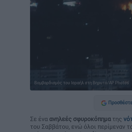
Βομβαρδισμός του Ισραήλ στη Βηρυτό/AP Photos
Προσθέστε
Σε ένα
ανηλεές σφυροκόπημα
της
νό
του Σαββάτου, ενώ όλοι περίμεναν τ