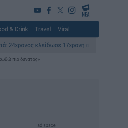
od & Drink
Travel
Viral
ς κλείδωσε 17χρονη στο σπίτι του – Την έσωσαν
ηκωθώ πιο δυνατός»