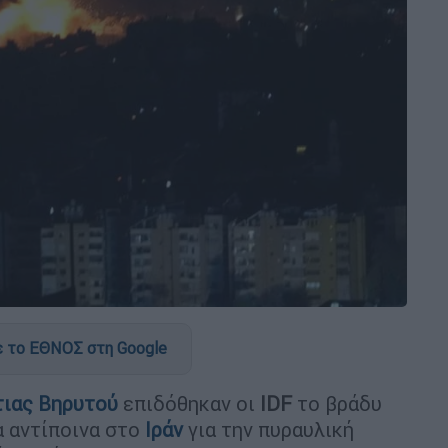
 το ΕΘΝΟΣ στη Google
τιας Βηρυτού
επιδόθηκαν οι
IDF
το βράδυ
α αντίποινα στο
Ιράν
για την πυραυλική