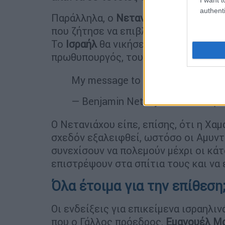
authenti
Παράλληλα, ο
Νετανιάχου
επιτέθηκε 
που ζήτησε να επιβληθεί εμπάργκο σ
Το
Ισραήλ
θα νικήσει με ή χωρίς την
πρωθυπουργός, του
Ισραήλ
.
My message to Macron >>
pic.tw
Ο Νετανιάχου είπε, επίσης, ότι η Χα
σχεδόν εξαλειφθεί, ωστόσο οι Αμυντι
συνεχίσουν να πολεμούν μέχρι οι κά
επιστρέψουν στα σπίτια τους και να 
Όλα έτοιμα για την επίθεση
Οι ενδείξεις για επικείμενα ισραηλιν
που ο Γάλλος πρόεδρος,
Εμανουέλ Μ