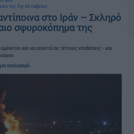
το Ιράν
τείου της 7ης Οκτωβρίου
αντίποινα στο Ιράν – Σκληρό
ίαιο σφυροκόπημα της
 αμύνεται και να απαντά σε τέτοιες επιθέσεις - και
νιάχου
για σχολιασμό