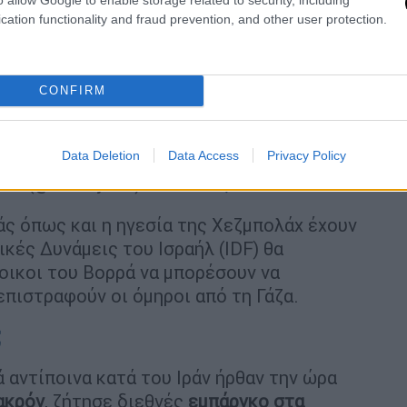
cation functionality and fraud prevention, and other user protection.
με σφοδρότητα και στον
Εμανουέλ Μακρόν
την πώληση όπλων στο Ισραήλ. «Τι ντροπή.
 υποστήριξή τους», πρόσθεσε ο
CONFIRM
itter.com/BHyh0Fso19
Data Deletion
Data Access
Privacy Policy
— Benjamin Netanyahu - בנימין נתניהו (@netanyahu)
October 5, 2024
μάς όπως και η ηγεσία της Χεζμπολάχ έχουν
κές Δυνάμεις του Ισραήλ (IDF) θα
τοικοι του Βορρά να μπορέσουν να
επιστραφούν οι όμηροι από τη Γάζα.
;
ά αντίποινα κατά του Ιράν ήρθαν την ώρα
ακρόν
, ζήτησε διεθνές
εμπάργκο στα