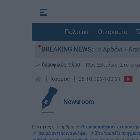
Πολιτική
Οικονομία
Ε
 παλιά πυρομαχικά στο Αρδάνι - Απαγορεύτηκε η
BREAKING NEWS:
δημοφιλές τώρα:
Ιβάν Σβιτάιλο: Στο ιατ
┋
Κόσμος
┋
06.10.2024 00:21
Newsroom
Ενότητες στο άρθρο:
📌 «Έχουμε καθήκον να απαντή
📌 Ισχυρά αντίποινα ενόψει
📌 Στο τραπέζι πλήγματ