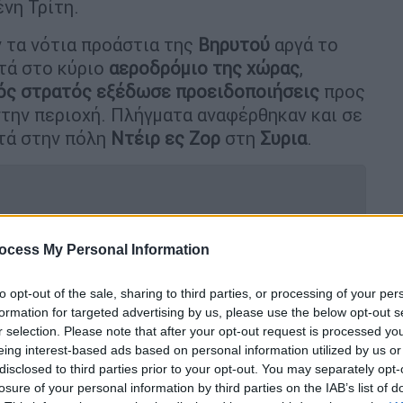
νη Τρίτη.
 τα νότια προάστια της
Βηρυτού
αργά το
τά στο κύριο
αεροδρόμιο της χώρας
,
ός στρατός εξέδωσε προειδοποιήσεις
προς
την περιοχή. Πλήγματα αναφέρθηκαν και σε
τά στην πόλη
Ντέιρ ες Ζορ
στη
Συρια
.
ocess My Personal Information
υν οι πωλήσεις όπλων στο Ισραήλ
to opt-out of the sale, sharing to third parties, or processing of your per
formation for targeted advertising by us, please use the below opt-out s
 δεν αναλάβουμε δράση κατά του
r selection. Please note that after your opt-out request is processed y
eing interest-based ads based on personal information utilized by us or
ί»
disclosed to third parties prior to your opt-out. You may separately opt-
losure of your personal information by third parties on the IAB’s list of