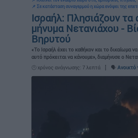
📌 Κλείνει τον εναέριο χώρο στις εμπορικές πτήσεις 
📌 Σε κατάσταση συναγερμού η χώρα ενόψει της επε
Ισραήλ: Πλησιάζουν τα 
μήνυμα Νετανιάχου - Β
Βηρυτού
«Το Ισραήλ έχει το καθήκον και το δικαίωμα να
αυτό πρόκειται να κάνουμε», διαμήνυσε ο Νετα
🕛 χρόνος ανάγνωσης: 7 λεπτά ┋ 🗣️
Ανοικτό 