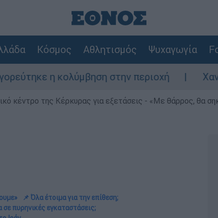
λλάδα
Κόσμος
Αθλητισμός
Ψυχαγωγία
Fo
 κολύμβηση στην περιοχή
Χανιά: 24χρονο
ρικό κέντρο της Κέρκυρας για εξετάσεις - «Με θάρρος, θα σ
σουμε»
📌 Όλα έτοιμα για την επίθεση;
α σε πυρηνικές εγκαταστάσεις;