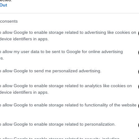
Out
tonight’s Israeli Airstrikes on Southern
ek
consents
r)
October 5, 2024
o allow Google to enable storage related to advertising like cookies on
evice identifiers in apps.
the Israeli Strikes earlier on the
o allow my user data to be sent to Google for online advertising
.
pic.twitter.com/FSxocIYOhj
s.
r)
October 5, 2024
to allow Google to send me personalized advertising.
ήσουμε»
o allow Google to enable storage related to analytics like cookies on
evice identifiers in apps.
ς απειλές εναντίον μας. Εκτόξευσαν
 σε μια από τις μεγαλύτερες επιθέσεις
o allow Google to enable storage related to functionality of the website
 δεν θα δεχόταν μια τέτοια επίθεση, ούτε
ωρίτερα κατά το διάγγελμά του ο Ισραηλινός
o allow Google to enable storage related to personalization.
θήκον και το δικαίωμα να αμύνεται και να
υτό πρόκειται να κάνουμε», πρόσθεσε.
o allow Google to enable storage related to security, including