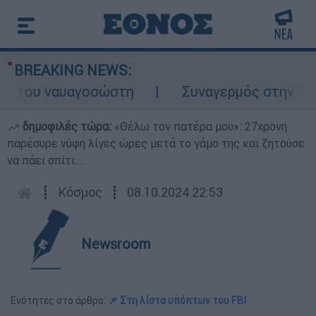
BREAKING NEWS:
 του ναυαγοσώστη
Συναγερμός στην Κάρπαθ
δημοφιλές τώρα:
«Θέλω τον πατέρα μου»: 27χρονη
παρέσυρε νύφη λίγες ώρες μετά το γάμο της και ζητούσε
να πάει σπίτι...
┋
Κόσμος
┋
08.10.2024 22:53
Newsroom
Ενότητες στο άρθρο:
📌 Στη λίστα υπόπτων του FBI