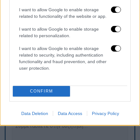
ενός κυκλώματος
που λειτουργούσε μια
I want to allow Google to enable storage
πλατφόρμα στο Darknet με
εκατομμύρια
related to functionality of the website or app.
εικόνες παιδικής πορνογραφίας και
εκατοντάδες χιλιάδες χρήστες
.
Οι ύποπτοι
I want to allow Google to enable storage
είναι
όλοι τους Γερμανοί, ηλικίας από 43 έως
related to personalization.
69 ετών.
Όταν ρωτήθηκε για το θέμα αυτό, η
I want to allow Google to enable storage
Ζελίνκοβα δε συνέδεσε τις δύο υποθέσεις
related to security, including authentication
μεταξύ τους.
functionality and fraud prevention, and other
user protection.
Τα σχολιά σας δημοσιεύονται άμεσα με δική σας ευθύνη. Το
CONFIRM
ΕΘΝΟΣ θα παρεμβαίνει και τα προσβλητικά σχόλια θα
διαγράφονται
Data Deletion
Data Access
Privacy Policy