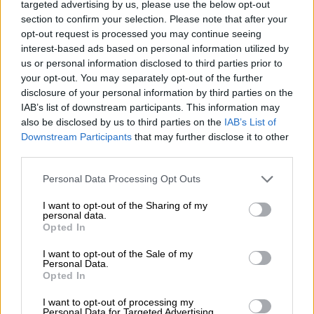
Τεχνολογία
|
22.07.2024 21:51
targeted advertising by us, please use the below opt-out
section to confirm your selection. Please note that after your
Πώς η τεχνητή νοημοσύνη
opt-out request is processed you may continue seeing
δυσχεραίνει τις έρευνες για παιδική
interest-based ads based on personal information utilized by
πορνογραφία: Τι λέει η Europol
us or personal information disclosed to third parties prior to
your opt-out. You may separately opt-out of the further
disclosure of your personal information by third parties on the
IAB’s list of downstream participants. This information may
also be disclosed by us to third parties on the
IAB’s List of
Ο
ύποπτος είναι τσεχικής καταγωγής
αλλά
Downstream Participants
that may further disclose it to other
έχει και
αμερικανικό διαβατήριο
. Η
third parties.
ταυτότητά του δεν αποκαλύφθηκε.
Please note that this website/app uses one or more Google
«Διένειμε κυρίως υλικό που δημιουργούσαν
Personal Data Processing Opt Outs
services and may gather and store information including but
άλλοι και έδινε συμβουλές για τη
not limited to your visit or usage behaviour. You may click to
I want to opt-out of the Sharing of my
personal data.
σεξουαλική κακοποίηση ανήλικων αγοριών ή
grant or deny consent to Google and its third-party tags to
Opted In
για τη
διανομή υλικού παιδικής
use your data for below specified purposes in below Google
consent section.
πορνογραφίας
στο «σκοτεινό διαδίκτυο»
I want to opt-out of the Sale of my
Personal Data.
(Darknet). Οι αστυνομικοί κατάφεραν να
Opted In
αποκτήσουν
πρόσβαση σε πολλά δεδομένα,
I want to opt-out of processing my
που ήταν κρυπτογραφημένα και ανέρχονταν
Personal Data for Targeted Advertising.