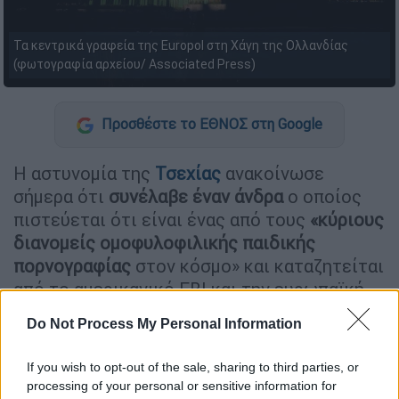
Τα κεντρικά γραφεία της Europol στη Χάγη της Ολλανδίας
(φωτογραφία αρχείου/ Associated Press)
Προσθέστε το ΕΘΝΟΣ στη Google
Η αστυνομία της
Τσεχίας
ανακοίνωσε
σήμερα ότι
συνέλαβε έναν άνδρα
ο οποίος
πιστεύεται ότι είναι ένας από τους
«κύριους
διανομείς ομοφυλοφιλικής παιδικής
πορνογραφίας
στον κόσμο» και καταζητείται
από το αμερικανικό FBI και την ευρωπαϊκή
Europol.
Do Not Process My Personal Information
ΔΙΑΒΑΣΤΕ ΕΠΙΣΗΣ
If you wish to opt-out of the sale, sharing to third parties, or
processing of your personal or sensitive information for