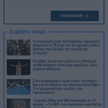
καταχώρηση
Διαβάστε ακόμη
O στρατηγός ήταν σχιζοφρενής, εμμονικός,
πλησίαζε τα 75 όταν τον αντάμωσε η δόξα –
Εκείνος που άλλαξε την πορεία της
Ιστορίας!
Ελισάβετ Κωνσταντινίδου στο ethnos.gr:
«Κάθε πόλεμος είναι ένας εμφύλιος, όλοι
είμαστε αδέλφια»
Στον εισαγγελέα ο ιδιοκτήτης του beach
bar για τον θάνατο του 4χρονου στην Πάρο -
Στο «μικροσκόπιο» ο ρόλος του
ναυαγοσώστη
Τουρνάς: Πάνω από 400 πυρκαγιές σε 10
ημέρες - «Το 90% των πυρκαγιών οφείλεται