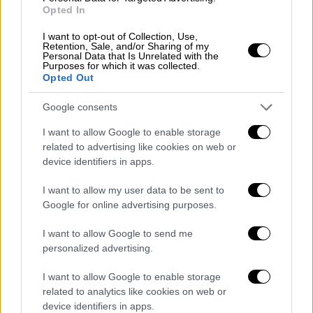
Opted In
σε πολλά τεραμπάιτ, σύμφωνα με την
ανακοίνωση.
I want to opt-out of Collection, Use,
Retention, Sale, and/or Sharing of my
Personal Data that Is Unrelated with the
Στη λίστα υπόπτων του FBI
Purposes for which it was collected.
Opted Out
Το
FBI
παρακολουθούσε τη
δράση του
υπόπτου εδώ και 10 χρόνια
αλλά η
Google consents
ταυτότητά του αποκαλύφθηκε τελικά χάρη
I want to allow Google to enable storage
σε μια διεθνή επιχείρηση που συντονίστηκε
related to advertising like cookies on web or
device identifiers in apps.
από την
Europol
. Η
εκπρόσωπος της
αστυνομίας Κριστίνα Ζελίνκοβα
διευκρίνισε
I want to allow my user data to be sent to
ότι ο ύποπτος συνελήφθη τον Φεβρουάριο,
Google for online advertising purposes.
ότι έχει προφυλακιστεί και, εφόσον
I want to allow Google to send me
καταδικαστεί, μπορεί να του επιβληθεί
personalized advertising.
ποινή κάθειρξης 8 ετών.
I want to allow Google to enable storage
Νωρίτερα σήμερα οι γερμανικές αρχές
related to analytics like cookies on web or
ανέφεραν ότι
συνελήφθησαν έξι άτομα, μέλη
device identifiers in apps.