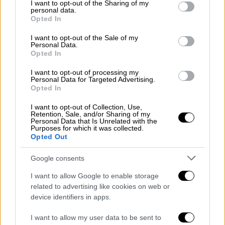
προετοιμάζεται για μια μεγάλη στρατιωτική
not limited to your visit or usage behaviour. You may click to
I want to opt-out of the Sharing of my
personal data.
grant or deny consent to Google and its third-party tags to
επιχείρηση στο Χαλέπι, η Τουρκία φοβάται
Opted In
use your data for below specified purposes in below Google
ότι αυτό θα επιδεινώσει την ήδη δεινή
consent section.
I want to opt-out of the Sale of my
ανθρωπιστική κρίση στο
Ιντλίμπ
, όπου
Personal Data.
βρίσκονται περίπου 4 εκατομμύρια
Opted In
εκτοπισμένοι.
I want to opt-out of processing my
Personal Data for Targeted Advertising.
Η Τουρκία ενισχύει τη στρατιωτική
Opted In
της παρουσία
I want to opt-out of Collection, Use,
Retention, Sale, and/or Sharing of my
Personal Data that Is Unrelated with the
Αντιμέτωπη με την αυξανόμενη απειλή, η
Purposes for which it was collected.
Τουρκία
αποφάσισε να ενισχύσει τις
Opted Out
δυνάμεις της στη βόρεια Συρία. Με μια
Google consents
αυτοκινητοπομπή 15 φορτηγών
φορτωμένων με πυρομαχικά και
I want to allow Google to enable storage
related to advertising like cookies on web or
στρατιωτικό εξοπλισμό, και περισσότερα
device identifiers in apps.
από 10 τεθωρακισμένα οχήματα να
καταφθάνουν στην περιοχή του
Jabal ez-
I want to allow my user data to be sent to