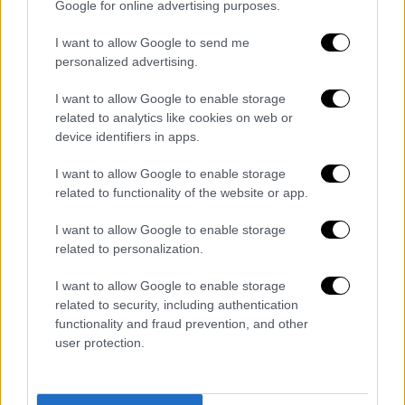
Zawiya
, ο τουρκικός στρατός δείχνει να
Google for online advertising purposes.
ετοιμάζεται για πιθανές εξελίξεις.
I want to allow Google to send me
personalized advertising.
Για το λόγο αυτό, εγκατέστησε επίσης ένα
πολεμικό ραντάρ και ένα σύστημα αεράμυνας
I want to allow Google to enable storage
μεγάλου βεληνεκούς στην περιοχή. Σύμφωνα
related to analytics like cookies on web or
device identifiers in apps.
με το Συριακό Παρατηρητήριο Ανθρωπίνων
Δικαιωμάτων (SOHR), η
Τουρκία
έχει ήδη
I want to allow Google to enable storage
ενεργοποιήσει σύγχρονα συστήματα
related to functionality of the website or app.
παρεμβολής στη βόρεια ύπαιθρο της
I want to allow Google to enable storage
Λατάκειας και στην πεδιάδα Gab.
related to personalization.
Στρατιωτικές ενισχύσεις και στις
I want to allow Google to enable storage
άλλες ζώνες επιρροής
related to security, including authentication
functionality and fraud prevention, and other
Η Τουρκία δεν περιορίστηκε μόνο στη
user protection.
βόρεια ύπαιθρο του Ιντλίμπ, καθώς έστειλε
και 3 φάλαγγες στρατιωτικών ενισχύσεων