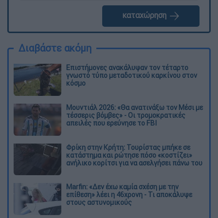
καταχώρηση
Διαβάστε ακόμη
Επιστήμονες ανακάλυψαν τον τέταρτο
γνωστό τύπο μεταδοτικού καρκίνου στον
κόσμο
Μουντιάλ 2026: «Θα ανατινάξω τον Μέσι με
τέσσερις βόμβες» - Οι τρομοκρατικές
απειλές που ερεύνησε το FBI
Φρίκη στην Κρήτη: Τουρίστας μπήκε σε
κατάστημα και ρώτησε πόσο «κοστίζει»
ανήλικο κορίτσι για να ασελγήσει πάνω του
Marfin: «Δεν έχω καμία σχέση με την
επίθεση» λέει η 46χρονη - Τι αποκάλυψε
στους αστυνομικούς