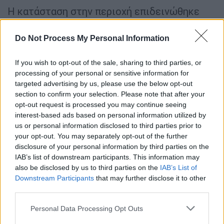
Η κατάσταση στην περιοχή επιδεινώθηκε
ραγδαία τις τελευταίες ημέρες, όταν δύο
στρατιωτικές βάσεις της
Τουρκίας
κοντά
Do Not Process My Personal Information
στο Αζάζ και το Μερτζιμπαντίκ, στα βόρεια
του Χαλεπιού, δέχτηκαν
βομβαρδισμούς
. Οι
If you wish to opt-out of the sale, sharing to third parties, or
processing of your personal or sensitive information for
επιθέσεις προήλθαν από τις Συριακές
targeted advertising by us, please use the below opt-out
Δημοκρατικές Δυνάμεις (SDF) και τον
section to confirm your selection. Please note that after your
Συριακό Στρατό.
opt-out request is processed you may continue seeing
interest-based ads based on personal information utilized by
Παράλληλα, οι ρωσικές αεροπορικές
us or personal information disclosed to third parties prior to
επιδρομές συνεχίζονται με αμείωτο ρυθμό
your opt-out. You may separately opt-out of the further
disclosure of your personal information by third parties on the
στην επαρχία του
Ιντλίμπ
και τη βόρεια
IAB’s list of downstream participants. This information may
ύπαιθρο της Λατάκειας, ενώ οι
also be disclosed by us to third parties on the
IAB’s List of
βομβαρδισμοί μεταξύ των συριακών
Downstream Participants
that may further disclose it to other
καθεστωτικών δυνάμεων και της
Hayat
third parties.
Tahrir al-Sham
(HTS) ενισχύουν την
Please note that this website/app uses one or more Google
Personal Data Processing Opt Outs
ανασφάλεια στην περιοχή. Με την
HTS
να
services and may gather and store information including but