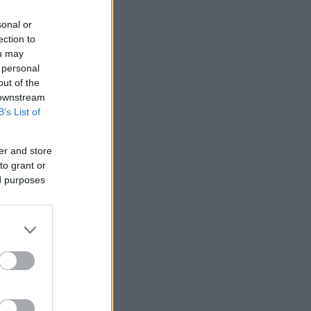
sonal or
ection to
ou may
 personal
out of the
 downstream
B’s List of
er and store
to grant or
ed purposes