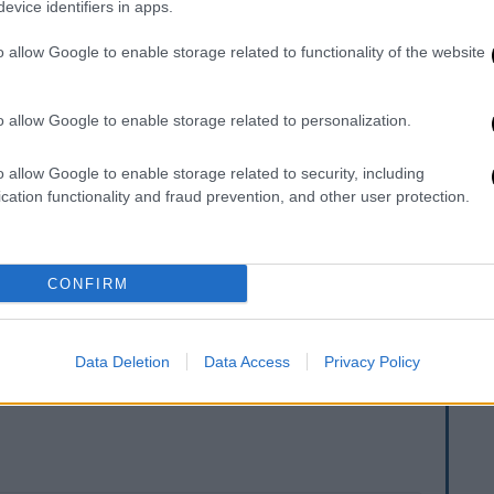
 συνθήματα όπως «
Ο Σάντσεθ κατέστρεψε
evice identifiers in apps.
ά της μετανάστευσης.
o allow Google to enable storage related to functionality of the website
λ, ο μοναδικός επικεφαλής ενός κόμματος
ωσε σε δημοσιογράφους ότι «αυτή η
o allow Google to enable storage related to personalization.
ς, τους πρόδωσε, τους είπε ψέματα στις
o allow Google to enable storage related to security, including
cation functionality and fraud prevention, and other user protection.
η κυβέρνηση, είναι φτωχότεροι από την εποχή
ξουσία. Τους είναι δυσκολότερο να τα
ός πολιτικός, κατηγορώντας επίσης την
CONFIRM
 περισσότερη παράτυπη μετανάστευση».
Data Deletion
Data Access
Privacy Policy
. Το ΕΘΝΟΣ θα παρεμβαίνει και τα προσβλητικά σχόλια θα