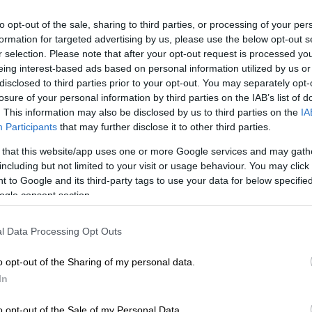
to opt-out of the sale, sharing to third parties, or processing of your per
formation for targeted advertising by us, please use the below opt-out s
r selection. Please note that after your opt-out request is processed y
eing interest-based ads based on personal information utilized by us or
disclosed to third parties prior to your opt-out. You may separately opt-
losure of your personal information by third parties on the IAB’s list of
Ρ Photo)
. This information may also be disclosed by us to third parties on the
IA
Participants
that may further disclose it to other third parties.
 το ΕΘΝΟΣ στη Google
 that this website/app uses one or more Google services and may gath
including but not limited to your visit or usage behaviour. You may click 
 to Google and its third-party tags to use your data for below specifi
ώθηκαν σήμερα (20/10) στη
Μαδρίτη
,
ogle consent section.
, αξιώνοντας την παραίτηση του
ντσεθ
και ζητώντας τη διεξαγωγή πρόωρων
l Data Processing Opt Outs
o opt-out of the Sharing of my personal data.
ν σε αυτήν τη διαδήλωση, σύμφωνα με τις
In
 στην περιφέρεια, ενώ οι διοργανωτές
.
o opt-out of the Sale of my Personal Data.