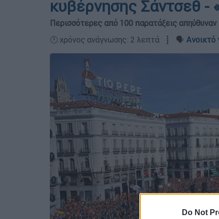
κυβέρνησης Σάντσεθ - 
Περισσότερες από 100 παρατάξεις απηύθυναν κ
🕛 χρόνος ανάγνωσης: 2 λεπτά ┋ 🗣️
Ανοικτό 
Do Not Pr