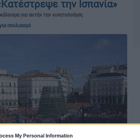
«Κατέστρεψε την Ισπανία»
άλεσμα για αυτήν την κινητοποίηση
για σχολιασμό
ocess My Personal Information