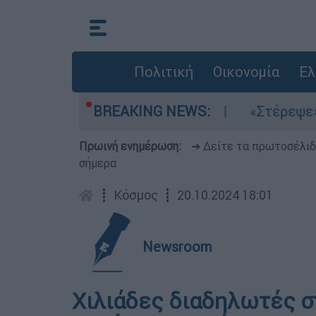
Πολιτική
Οικονομία
Ελ
α μελτέμια στο Αιγαίο
BREAKING NEWS:
«Στέρεψε» η αγορά
Πρωινή ενημέρωση:
➔ Δείτε τα πρωτοσέλι
σήμερα
┋
Κόσμος
┋
20.10.2024 18:01
Newsroom
Χιλιάδες διαδηλωτές σ