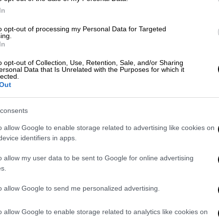
In
υμμετέχοντες συγκεντρώθηκαν στην πλατεία
ση
του Σάντσεθ, τον οποίο χαρακτήρισαν
to opt-out of processing my Personal Data for Targeted
ing.
In
ηύθυναν κάλεσμα για αυτήν την
o opt-out of Collection, Use, Retention, Sale, and/or Sharing
ersonal Data that Is Unrelated with the Purposes for which it
κού Κόμματος (PP) της αξιωματικής
lected.
ox, με το σύνθημα «Υπέρ της ενότητας, της
Out
λευθερίας. Βουλευτικές εκλογές τώρα!».
consents
αποφάσεων
που ελήφθησαν από την
o allow Google to enable storage related to advertising like cookies on
ορηγήθηκε σε πρωταγωνιστές της
evice identifiers in apps.
 με αντάλλαγμα τη στήριξη των
o allow my user data to be sent to Google for online advertising
νομίας στο κοινοβούλιο της Μαδρίτης, τις
s.
ονομιστικά και τα βασκικά κόμματα αλλά
θέμιτη άσκηση επιρροής σε βάρος στελεχών
to allow Google to send me personalized advertising.
 συζύγου του Σάντσεθ, Μπεγκόνα Γκόμεθ.
o allow Google to enable storage related to analytics like cookies on