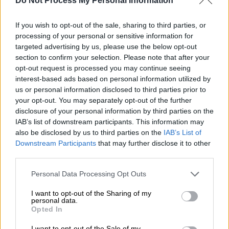
Do Not Process My Personal Information
Κόσμος
|
20.10.2024 09:54
If you wish to opt-out of the sale, sharing to third parties, or
Μοιράζει λεφτά ο Μασκ μέχρι τις
processing of your personal or sensitive information for
targeted advertising by us, please use the below opt-out
εκλογές των ΗΠΑ - Σε ποιους θα δίνει
section to confirm your selection. Please note that after your
1.000.000 δολάρια την ημέρα!
opt-out request is processed you may continue seeing
interest-based ads based on personal information utilized by
us or personal information disclosed to third parties prior to
your opt-out. You may separately opt-out of the further
«Διασκεδάζω πολύ εδώ» δήλωσε ο
disclosure of your personal information by third parties on the
IAB’s list of downstream participants. This information may
Τραμπ
also be disclosed by us to third parties on the
IAB’s List of
Downstream Participants
that may further disclose it to other
«Ψάχνω δουλειά και πάντα ήθελα να
third parties.
δουλέψω στα
McDonald's
.
Δεν το έκανα
Please note that this website/app uses one or more Google
ποτέ
», είπε στον υπεύθυνο καταστήματος
Personal Data Processing Opt Outs
services and may gather and store information including but
στην
Πενσυλβάνια
και στη συνέχεια του
not limited to your visit or usage behaviour. You may click to
I want to opt-out of the Sharing of my
πρόσφεραν μια στολή και του έδειξαν τα
personal data.
grant or deny consent to Google and its third-party tags to
Opted In
κατατόπια.
use your data for below specified purposes in below Google
consent section.
I want to opt-out of the Sale of my