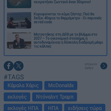
να κρατήσει ζωντανό έναν 30χρονο!
Κορυφώνεται το κύμα ζέστης: Πού θα
δείξει 40αρια το θερμόμετρο - Οι περιοχές
σε red code
Μητσοτάκης στη ΔΕΘ με το βλέμμα στο
2027 – Το οικονομικό στοίχημα, η
αυτοδυναμία και η δύσκολη διαδρομή μέχρι
τις κάλπες
επόμενο
άρθρο
#TAGS
Κάμαλα Χάρις
McDonalds
εκλογές
Ντόναλντ Τραμπ
εκλογές ΗΠΑ
ΗΠΑ
ειδήσεις τώρα