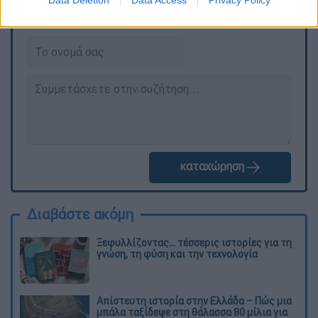
ΕΘΝΟΣ θα παρεμβαίνει και τα προσβλητικά σχόλια θα
διαγράφονται
καταχώρηση
Διαβάστε ακόμη
Ξεφυλλίζοντας... τέσσερις ιστορίες για τη
γνώση, τη φύση και την τεχνολογία
Απίστευτη ιστορία στην Ελλάδα – Πώς μια
μπάλα ταξίδεψε στη θάλασσα 80 μίλια για