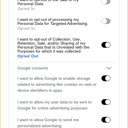
Ο Τραμπ στη συνέχεια μπήκε στο πόστο με
Personal Data.
Opted In
την
φριτέζα
,
τηγάνισε πατάτες
, τις
συσκεύασε
και στη συνέχεια τις
πρόσφερε
I want to opt-out of processing my
Personal Data for Targeted Advertising.
σε κόσμο
.
Opted In
I want to opt-out of Collection, Use,
Retention, Sale, and/or Sharing of my
Personal Data that Is Unrelated with the
Purposes for which it was collected.
Opted Out
Google consents
I want to allow Google to enable storage
related to advertising like cookies on web or
device identifiers in apps.
I want to allow my user data to be sent to
Google for online advertising purposes.
Ο Τραμπ στα McDonalds (AP Photo/Evan Vucci)
I want to allow Google to send me
«
Μου αρέσει αυτή η δουλειά. Διασκεδάζω
personalized advertising.