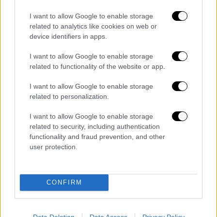
πολύ εδώ
» δήλωσε.
I want to allow Google to enable storage
related to analytics like cookies on web or
This is awesome 😎
device identifiers in apps.
pic.twitter.com/RMkE20qWo2
I want to allow Google to enable storage
— Elon Musk (@elonmusk)
October
related to functionality of the website or app.
20, 2024
I want to allow Google to enable storage
related to personalization.
Γιατί το έκανε όμως αυτό ο Τραμπ; Για να
χτυπήσει την αντίπαλή του στην κούρσα,
I want to allow Google to enable storage
Κάμαλα Χάρις
η οποία έχει πει ότι εργαζόταν
related to security, including authentication
στην
αλυσίδα φαστ φουντ
στα φοιτητικά της
functionality and fraud prevention, and other
user protection.
χρόνια στην Καλιφόρνια, με τον
Ρεπουμπλικανό να ισχυρίζεται πως «λέει
ψέμματα».
CONFIRM
Data Deletion
Data Access
Privacy Policy
Τα σχολιά σας δημοσιεύονται άμεσα με δική σας ευθύνη. Το