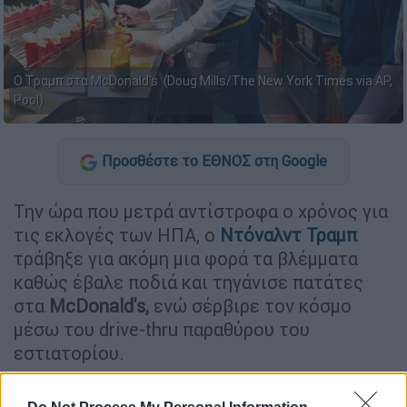
Ο Τραμπ στα McDonald's (Doug Mills/The New York Times via AP,
Pool)
Προσθέστε το ΕΘΝΟΣ στη Google
Την ώρα που μετρά αντίστροφα ο χρόνος για
τις εκλογές των ΗΠΑ, ο
Ντόναλντ
Τραμπ
τράβηξε για ακόμη μια φορά τα βλέμματα
καθώς έβαλε ποδιά και τηγάνισε πατάτες
στα
McDonald's,
ενώ σέρβιρε τον κόσμο
μέσω του drive-thru παραθύρου του
εστιατορίου.
ΔΙΑΒΑΣΤΕ ΕΠΙΣΗΣ