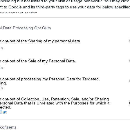
including but not limited to your visit or usage behaviour. You may click 
 to Google and its third-party tags to use your data for below specifi
ogle consent section.
τανία: Βρήκαν κρυμμένο μετανάστη
ταξιδέψει στο Παρίσι
l Data Processing Opt Outs
o opt-out of the Sharing of my personal data.
In
ι
o opt-out of the Sale of my Personal Data.
είχε δηλώσει αθώος για τη δολοφονία του
In
ι είχε χάσει τη ζωή του από έναν και μόνο
α Στρίθαμ, στο νότιο Λονδίνο, την 5η
to opt-out of processing my Personal Data for Targeted
ing.
In
 ένα σώμα ενόρκων, έπειτα από μια δίκη
o opt-out of Collection, Use, Retention, Sale, and/or Sharing
ersonal Data that Is Unrelated with the Purposes for which it
αστήριο Ολντ Μπέιλι του
Λονδίνου
.
lected.
Out
λοι αστυνομικοί
σταμάτησαν το αυτοκίνητό
 περιστατικό με πυροβολισμούς το
consents