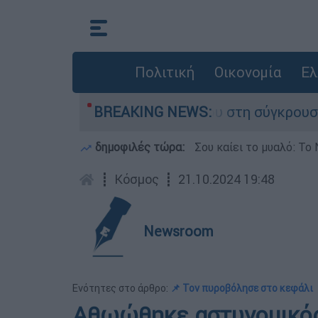
Πολιτική
Οικονομία
Ελ
γο που έχασε τη ζωή του στη σύγκρουση ελικοπτ
BREAKING NEWS:
δημοφιλές τώρα:
Σου καίει το μυαλό: Το 
┋
Κόσμος
┋
21.10.2024 19:48
Newsroom
Ενότητες στο άρθρο:
📌 Τον πυροβόλησε στο κεφάλι
Αθωώθηκε αστυνομικός