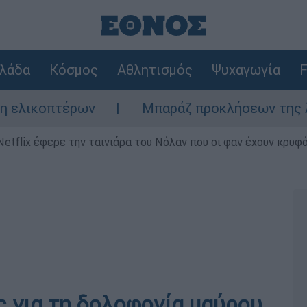
λάδα
Κόσμος
Αθλητισμός
Ψυχαγωγία
F
έρων
Μπαράζ προκλήσεων της Άγκυρας στο
Netflix έφερε την ταινιάρα του Νόλαν που οι φαν έχουν κρυφό
 για τη δολοφονία μαύρου