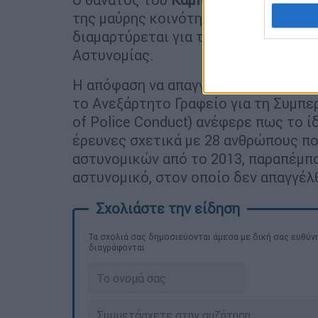
της μαύρης κοινότητας της βρετανικ
διαμαρτύρεται για την άδικη και ρα
Αστυνομίας.
Η απόφαση να απαγγελθούν κατηγορί
το Ανεξάρτητο Γραφείο για τη Συμπερ
of Police Conduct) ανέφερε πως το ί
έρευνες σχετικά με 28 ανθρώπους π
αστυνομικών από το 2013, παραπέμπο
αστυνομικό, στον οποίο δεν απαγγέλθ
Τα σχολιά σας δημοσιεύονται άμεσα με δική σας ευθύνη
διαγράφονται