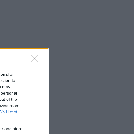
sonal or
ection to
ou may
 personal
out of the
 downstream
B’s List of
er and store