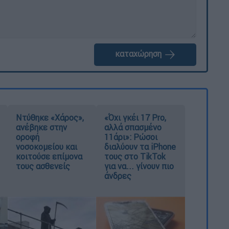
καταχώρηση
Ντύθηκε «Χάρος»,
«Όχι γκέι 17 Pro,
ανέβηκε στην
αλλά σπασμένο
οροφή
11άρι»: Ρώσοι
νοσοκομείου και
διαλύουν τα iPhone
κοιτούσε επίμονα
τους στο TikTok
τους ασθενείς
για να... γίνουν πιο
άνδρες