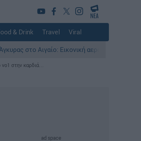
ood & Drink
Travel
Viral
 Αιγαίο: Εικονική αερομαχία ανάμεσα σε ελληνι
 νο1 στην καρδιά...