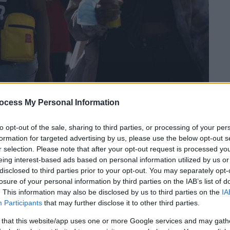
Alberto Pezzali)
ocess My Personal Information
to opt-out of the sale, sharing to third parties, or processing of your per
 το ΕΘΝΟΣ στη Google
formation for targeted advertising by us, please use the below opt-out s
r selection. Please note that after your opt-out request is processed y
eing interest-based ads based on personal information utilized by us or
λέσει οργή
ανακοινώθηκε σήμερα στη
disclosed to third parties prior to your opt-out. You may separately opt-
στυνομικός ο οποίος είχε σκοτώσει έναν
losure of your personal information by third parties on the IAB’s list of
. This information may also be disclosed by us to third parties on the
IA
Participants
that may further disclose it to other third parties.
 that this website/app uses one or more Google services and may gath