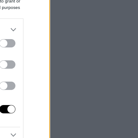
to grant or
ed purposes