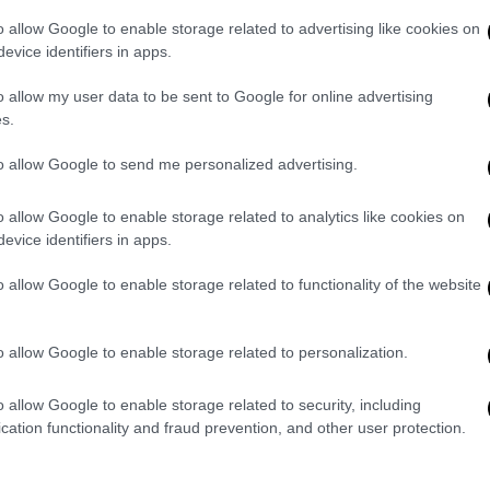
o allow Google to enable storage related to advertising like cookies on
evice identifiers in apps.
, ενώ περιπολικά του είχαν μπλοκάρει τον
ροπολιτικής Αστυνομίας Μπλέικ τον
o allow my user data to be sent to Google for online advertising
s.
νορκους, κατά την έναρξη της δίκης
to allow Google to send me personalized advertising.
φαση του Μπλέικ να πυροβολήσει τον Κάμπα
ι λογικά ούτε ήταν αιτιολογημένη».
o allow Google to enable storage related to analytics like cookies on
evice identifiers in apps.
ε ότι θα υπήρχε «μια επικείμενη απειλή» σε
o allow Google to enable storage related to functionality of the website
είχε πυροβολήσει τον Κάμπα.
καταστήσει ανίκανο τον Κάμπα, όχι να τον
o allow Google to enable storage related to personalization.
o allow Google to enable storage related to security, including
κείνο το όχημα, το οποίο πίστευα ότι
cation functionality and fraud prevention, and other user protection.
φους μου», είπε ο Μπλέικ.
δηλώσεις και προκάλεσε την αγανάκτηση