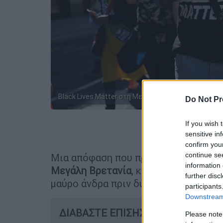
Black Lives Matter στη Μεγάλη Βρετανία (AP Photo/
Do Not Pr
If you wish 
Προσθέστε
sensitive in
confirm you
continue se
Μια απόφαση που πρόκειται να
προκα
information 
Μεγάλη Βρετανία
, καθώς αθωώθηκε α
further disc
μαύρο άνδρα πριν δύο χρόνια.
participants
Downstream 
ΔΙΑΒΑΣΤΕ ΕΠΙΣΗΣ
Please note