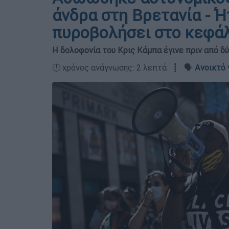
άνδρα στη Βρετανία - Ή
πυροβολήσει στο κεφά
Η δολοφονία του Κρις Κάμπα έγινε πριν από δύ
🕛 χρόνος ανάγνωσης: 2 λεπτά ┋ 🗣️
Ανοικτό 