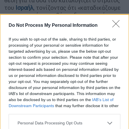
θέση για τα όσα του καταλογίζει ο στρατός
του
Ισραήλ
, τονίζοντας ότι «καταδικάζουμε
τις κατηγορίες εις βάρος δημοσιογράφων
μας στη Γάζα και προειδοποιούμε να μην
Do Not Process My Personal Information
γίνουν αυτές δικαιολογία για να
στοχοθετηθούν», αναφέρει η ανακοίνωση.
If you wish to opt-out of the sale, sharing to third parties, or
processing of your personal or sensitive information for
Ο
ισραηλινός στρατός
έδωσε στη
targeted advertising by us, please use the below opt-out
δημοσιότητα έγγραφα τα οποία, όπως
section to confirm your selection. Please note that after your
opt-out request is processed you may continue seeing
ανέφερε, εντόπισε στη Γάζα και τα οποία
interest-based ads based on personal information utilized by
αποδεικνύουν ότι οι άνδρες αυτοί
us or personal information disclosed to third parties prior to
συνδέονται με παλαιστινιακές οργανώσεις
your opt-out. You may separately opt-out of the further
ανταρτών.
disclosure of your personal information by third parties on the
IAB’s list of downstream participants. This information may
also be disclosed by us to third parties on the
IAB’s List of
Το
Reuters
δεν ήταν σε θέση να
Downstream Participants
that may further disclose it to other
επιβεβαιώσει την αυθεντικότητα των
third parties.
εγγράφων.
Please note that this website/app uses one or more Google
Personal Data Processing Opt Outs
services and may gather and store information including but