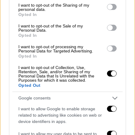
Σύμφωνα με τις ισραηλινές ένοπλες
not limited to your visit or usage behaviour. You may click to
I want to opt-out of the Sharing of my
δυνάμεις, μεταξύ των εγγράφων ήταν
personal data.
grant or deny consent to Google and its third-party tags to
Opted In
κατάλογοι της Χαμάς και του Ισλαμικού
use your data for below specified purposes in below Google
Τζιχάντ στους οποίους περιλαμβάνονταν
consent section.
I want to opt-out of the Sale of my
Personal Data.
λεπτομέρειες για τα μέλη του, μισθοί και
Opted In
προγράμματα εκπαίδευσης ανταρτών,
τηλεφωνικοί αριθμοί και αναφορές για
I want to opt-out of processing my
Personal Data for Targeted Advertising.
τραυματισμούς.
Opted In
«Τα έγγραφα αυτά αποτελούν απόδειξη της
I want to opt-out of Collection, Use,
Retention, Sale, and/or Sharing of my
διείσδυσης τρομοκρατών της Χαμάς στο
Personal Data that Is Unrelated with the
Purposes for which it was collected.
τηλεοπτικό δίκτυο του Κατάρ al Jazeera»,
Opted Out
εκτίμησε ο ισραηλινός στρατός.
Google consents
Το
Al Jazeera
απάντησε ότι «θεωρεί αυτές
I want to allow Google to enable storage
τις κατασκευασμένες κατηγορίες κατάφωρη
related to advertising like cookies on web or
απόπειρα να φιμωθούν οι λίγοι
device identifiers in apps.
εναπομείναντες δημοσιογράφοι στην
I want to allow my user data to be sent to