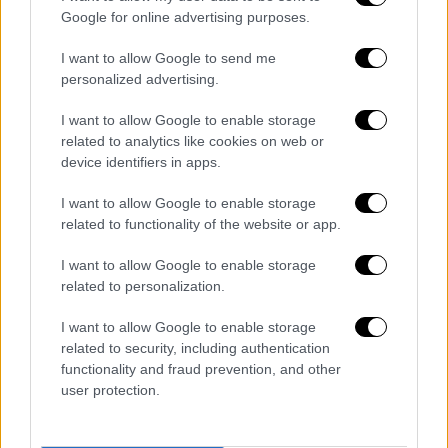
περιοχή και κατά συνέπεια να συγκαλυφθεί η
Google for online advertising purposes.
σκληρή πραγματικότητα του πολέμου από το
κοινό παγκοσμίως».
I want to allow Google to send me
personalized advertising.
Από την πλευρά του το πρόγραμμα για τη
Μέση Ανατολή της Επιτροπής Προστασίας
I want to allow Google to enable storage
related to analytics like cookies on web or
Δημοσιογράφων
(CPJ) εκτίμησε στο Χ ότι οι
device identifiers in apps.
κατηγορίες αυτές του Ισραήλ ισοδυναμούν
με δυσφήμηση των Παλαιστίνιων
I want to allow Google to enable storage
δημοσιογράφων «με τον ανυπόστατο
related to functionality of the website or app.
χαρακτηρισμό τρομοκράτες».
I want to allow Google to enable storage
related to personalization.
Το Ισραήλ θεωρεί ότι το Al Jazeera
είναι φερέφωνο της Χαμάς
I want to allow Google to enable storage
related to security, including authentication
Το
Ισραήλ
κατηγορεί εδώ και καιρό το
Al
functionality and fraud prevention, and other
Jazeera
ότι είναι φερέφωνο της
Χαμάς
.
user protection.
Νωρίτερα φέτος οι ισραηλινές αρχές
απαγόρευσαν στο τηλεοπτικό δίκτυο να