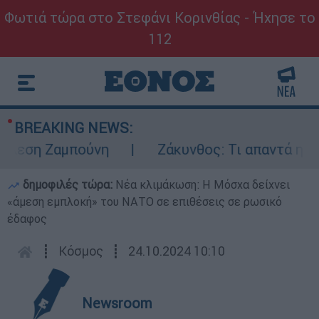
Φωτιά τώρα στο Στεφάνι Κορινθίας - Ήχησε το
112
BREAKING NEWS:
εση Ζαμπούνη
Ζάκυνθος: Τι απαντά η ΕΛΑΣ 
δημοφιλές τώρα:
Νέα κλιμάκωση: Η Μόσχα δείχνει
«άμεση εμπλοκή» του ΝΑΤΟ σε επιθέσεις σε ρωσικό
έδαφος
┋
Κόσμος
┋
24.10.2024 10:10
Newsroom