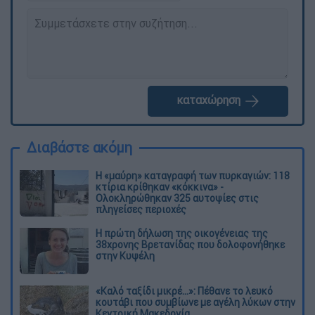
καταχώρηση
Διαβάστε ακόμη
Η «μαύρη» καταγραφή των πυρκαγιών: 118
κτίρια κρίθηκαν «κόκκινα» -
Ολοκληρώθηκαν 325 αυτοψίες στις
πληγείσες περιοχές
Η πρώτη δήλωση της οικογένειας της
38χρονης Βρετανίδας που δολοφονήθηκε
στην Κυψέλη
«Καλό ταξίδι μικρέ...»: Πέθανε το λευκό
κουτάβι που συμβίωνε με αγέλη λύκων στην
Κεντρική Μακεδονία