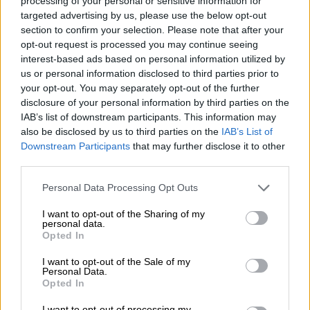
Ισραήλ: Στο στόχαστρο ιρανικές
processing of your personal or sensitive information for
targeted advertising by us, please use the below opt-out
εγκαταστάσεις παραγωγής καυσίμων
section to confirm your selection. Please note that after your
για πυραύλους – Τι λένε ερευνητές
opt-out request is processed you may continue seeing
interest-based ads based on personal information utilized by
us or personal information disclosed to third parties prior to
Κόσμος
|
27.10.2024 07:30
your opt-out. You may separately opt-out of the further
Αναταραχή μετά τις εκλογές στη
disclosure of your personal information by third parties on the
Γεωργία: Η φιλοευρωπαϊκή
IAB’s list of downstream participants. This information may
αντιπολίτευση αμφισβητεί το
also be disclosed by us to third parties on the
IAB’s List of
Downstream Participants
that may further disclose it to other
αποτέλεσμα
third parties.
Please note that this website/app uses one or more Google
Personal Data Processing Opt Outs
services and may gather and store information including but
not limited to your visit or usage behaviour. You may click to
I want to opt-out of the Sharing of my
«Η κατάσταση στο βόρειο τμήμα της
Γάζας
personal data.
grant or deny consent to Google and its third-party tags to
είναι καταστροφική», τόνισε στο Χ ο
Opted In
use your data for below specified purposes in below Google
Τέντρος Αντανόμ Γκεμπεγεσούς,
consent section.
I want to opt-out of the Sale of my
υπογραμμίζοντας ότι «η μεγάλη ανεπάρκεια
Personal Data.
Opted In
παραδόσεων ιατρικού εξοπλισμού σε
συνδυασμό με την αυστηρά περιορισμένη
I want to opt-out of processing my