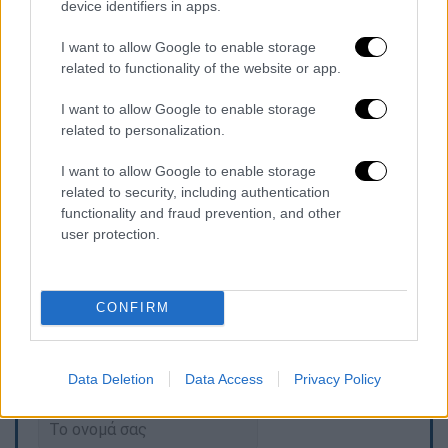
device identifiers in apps.
εντατικής θεραπείας, αφού οι γεννήτριες και
ο σταθμός οξυγόνου επλήγησαν από
I want to allow Google to enable storage
related to functionality of the website or app.
ισραηλινά πυρά την Παρασκευή.
I want to allow Google to enable storage
Παράλληλα οι γιατροί του νοσοκομείου
related to personalization.
κατήγγειλαν ότι τουλάχιστον 44 από τα 70
μέλη του υγειονομικού προσωπικού του
I want to allow Google to enable storage
Καμάλ Αντουάν συνελήφθησαν από τον
related to security, including authentication
functionality and fraud prevention, and other
ισραηλινό στρατό. Αργότερα ο στρατός
user protection.
άφησε ελεύθερους 14 από αυτούς, ανάμεσά
τους και τον διευθυντή του νοσοκομείου.
CONFIRM
Τα σχολιά σας δημοσιεύονται άμεσα με δική σας ευθύνη. Το
ΕΘΝΟΣ θα παρεμβαίνει και τα προσβλητικά σχόλια θα
Data Deletion
Data Access
Privacy Policy
διαγράφονται