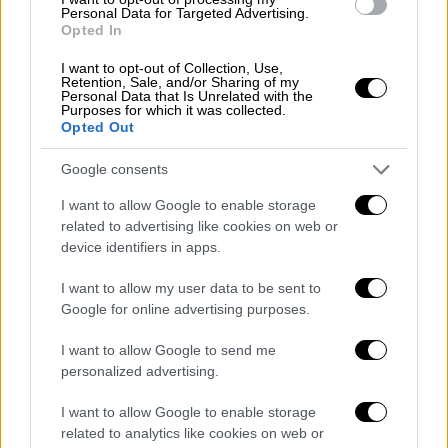
Personal Data for Targeted Advertising.
πρόσβαση στερούν από τους ανθρώπους
Opted In
ζωτικής σημασίας φροντίδα».
I want to opt-out of Collection, Use,
Retention, Sale, and/or Sharing of my
Ο Τέντρος αναφέρθηκε συγκεκριμένα στην
Personal Data that Is Unrelated with the
Purposes for which it was collected.
κατάσταση στο
νοσοκομείο Καμάλ Αντουάν
,
Opted Out
το τελευταίο που λειτουργεί στη
βόρεια
Γάζα,
στο οποίο πραγματοποίησαν επιδρομή
Google consents
οι ισραηλινές δυνάμεις την Παρασκευή,
I want to allow Google to enable storage
σύμφωνα με το υπουργείο Υγείας του
related to advertising like cookies on web or
παλαιστινιακού θύλακα.
device identifiers in apps.
Το υπουργείο πρόσθεσε ότι η επιδρομή του
I want to allow my user data to be sent to
Google for online advertising purposes.
ισραηλινού στρατού στο νοσοκομείο, το
οποίο βρίσκεται στον καταυλισμό Τζαμπάλια
I want to allow Google to send me
– όπου το Ισραήλ διεξάγει μεγάλη
personalized advertising.
στρατιωτική επιχείρηση εδώ και εβδομάδες
I want to allow Google to enable storage
—, κόστισε τη ζωή σε τουλάχιστον δύο
related to analytics like cookies on web or
παιδιά τα οποία νοσηλεύονταν στη μονάδα