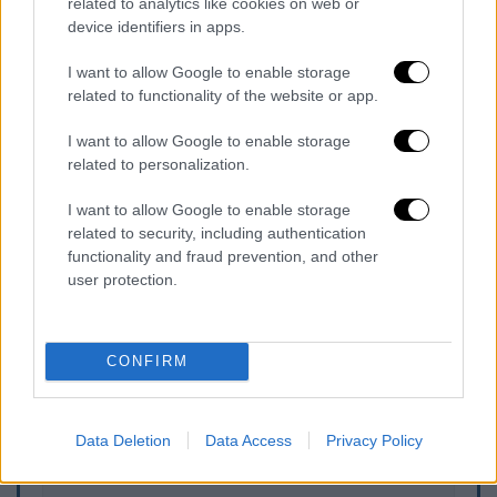
ποσοστιαίων μονάδων στο Νιου Χάμσαϊρ».
related to analytics like cookies on web or
device identifiers in apps.
Να σημειωθεί πως, σύμφωνα με τις
I want to allow Google to enable storage
εκτιμήσεις αυτές, η Χάρις αναμένεται να
related to functionality of the website or app.
συγκεντρώσει τους 270 εκλέκτορες που
απαιτούνται για να γίνει νέα πρόεδρος των
I want to allow Google to enable storage
ΗΠΑ
.
related to personalization.
Δείτε όλες τις εξελίξεις στο liveblog του
I want to allow Google to enable storage
related to security, including authentication
ethnos.gr
functionality and fraud prevention, and other
user protection.
Τα σχολιά σας δημοσιεύονται άμεσα με δική σας ευθύνη. Το
ΕΘΝΟΣ θα παρεμβαίνει και τα προσβλητικά σχόλια θα
CONFIRM
διαγράφονται
Data Deletion
Data Access
Privacy Policy