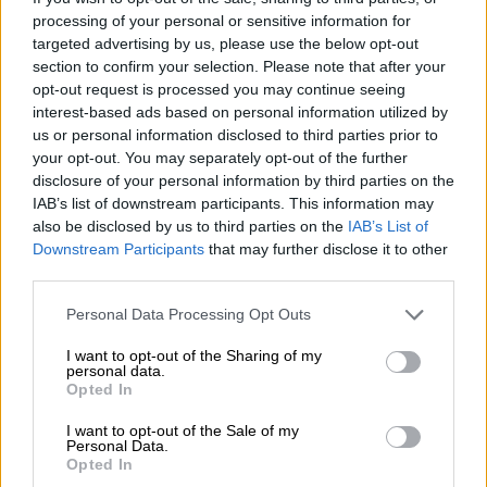
Προβλήματα λόγω πλημμυρών στην
processing of your personal or sensitive information for
ψηφοφορία στο Μιζούρι - Οδηγοί
targeted advertising by us, please use the below opt-out
εγκλωβίστηκαν στα αυτοκίνητά τους
section to confirm your selection. Please note that after your
opt-out request is processed you may continue seeing
interest-based ads based on personal information utilized by
Κόσμος
|
05.11.2024 18:27
us or personal information disclosed to third parties prior to
Φοιτητές βγήκαν πρώτο ραντεβού
your opt-out. You may separately opt-out of the further
στην... προεκλογική συγκέντρωση
disclosure of your personal information by third parties on the
IAB’s list of downstream participants. This information may
της Κάμαλα Χάρις
also be disclosed by us to third parties on the
IAB’s List of
Downstream Participants
that may further disclose it to other
third parties.
Η πιθανότητα να κερδίσει έχει
Please note that this website/app uses one or more Google
Personal Data Processing Opt Outs
services and may gather and store information including but
αυξηθεί κατά 6 μονάδες
not limited to your visit or usage behaviour. You may click to
I want to opt-out of the Sharing of my
personal data.
grant or deny consent to Google and its third-party tags to
Σύμφωνα με την εκτίμηση του Economist, η
Opted In
use your data for below specified purposes in below Google
Κάμαλα Χάρις έχει προβάδισμα στις
consent section.
I want to opt-out of the Sale of my
αμερικανικές εκλογές, καθώς η πιθανότητα
Personal Data.
Opted In
να κερδίσει έχει αυξηθεί κατά 6 μονάδες και