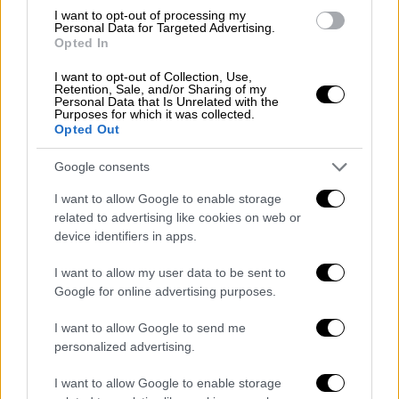
βρίσκεται πλέον στο 56%, από το 50% που
I want to opt-out of processing my
Personal Data for Targeted Advertising.
έδινε νωρίτερα.
Opted In
Σύμφωνα, με όσα γράφει το ρεπορτάζ «Η
I want to opt-out of Collection, Use,
Retention, Sale, and/or Sharing of my
Κάμαλα Χάρις
πήρε ένα μικρό προβάδισμα
Personal Data that Is Unrelated with the
Purposes for which it was collected.
στην τελευταία μας ενημέρωση, με την
Opted Out
πιθανότητα νίκης της να αυξάνεται από 50%
σε 56%. Χωρίς να απομένει χρόνος μέχρι τις
Google consents
εκλογές, το μοντέλο μας αντιδρά έντονα στα
I want to allow Google to enable storage
τελευταία δεδομένα. Η AtlasIntel
related to advertising like cookies on web or
δημοσίευσε 13
δημοσκοπήσεις
με καλύτερα
device identifiers in apps.
ποσοστά για την ίδια, ενώ προηγείται κατά
I want to allow my user data to be sent to
μέσο όρο σε νέες έρευνες στο Μίσιγκαν, την
Google for online advertising purposes.
Πενσυλβάνια και το Ουισκόνσιν. Μια
δημοσκόπηση από καθηγητές και φοιτητές
I want to allow Google to send me
personalized advertising.
του Κολεγίου Ντάρτμουθ της έδωσε επίσης
ένα αξιοσημείωτο προβάδισμα 28
I want to allow Google to enable storage