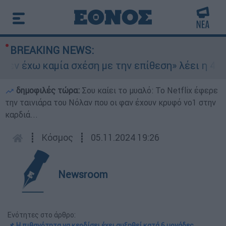
BREAKING NEWS:
εν έχω καμία σχέση με την επίθεση» λέει η 46χρ
δημοφιλές τώρα:
Σου καίει το μυαλό: Το Netflix έφερε
την ταινιάρα του Νόλαν που οι φαν έχουν κρυφό νο1 στην
καρδιά...
┋
Κόσμος
┋
05.11.2024 19:26
Newsroom
Ενότητες στο άρθρο:
📌 Η πιθανότητα να κερδίσει έχει αυξηθεί κατά 6 μονάδες