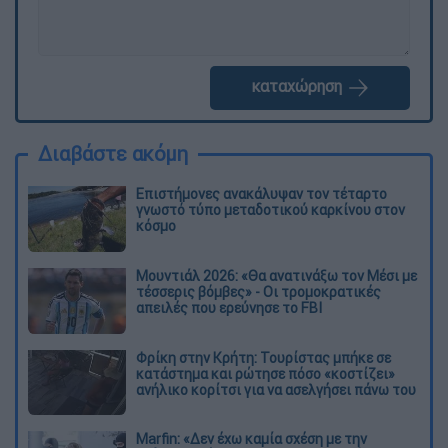
καταχώρηση
Διαβάστε ακόμη
Επιστήμονες ανακάλυψαν τον τέταρτο
γνωστό τύπο μεταδοτικού καρκίνου στον
κόσμο
Μουντιάλ 2026: «Θα ανατινάξω τον Μέσι με
τέσσερις βόμβες» - Οι τρομοκρατικές
απειλές που ερεύνησε το FBI
Φρίκη στην Κρήτη: Τουρίστας μπήκε σε
κατάστημα και ρώτησε πόσο «κοστίζει»
ανήλικο κορίτσι για να ασελγήσει πάνω του
Marfin: «Δεν έχω καμία σχέση με την