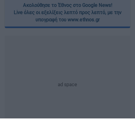
Ακολούθησε το Έθνος στο Google News!
Live όλες οι εξελίξεις λεπτό προς λεπτό, με την
υπογραφή του www.ethnos.gr