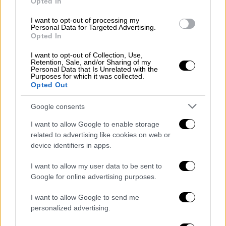
Opted In
του Κογκρέσου σας
» έγραψε στο X (πρώην
I want to opt-out of processing my
Twitter).
Personal Data for Targeted Advertising.
Opted In
Thank you, Delaware! Because of
I want to opt-out of Collection, Use,
your votes and your values, I am
Retention, Sale, and/or Sharing of my
Personal Data that Is Unrelated with the
proud to be your next member of
Purposes for which it was collected.
Congress.
Opted Out
Google consents
Delaware has sent the message loud
and clear that we must be a country
I want to allow Google to enable storage
related to advertising like cookies on web or
that protects reproductive freedom,
device identifiers in apps.
that guarantees paid leave and
affordable child care for all our…
I want to allow my user data to be sent to
pic.twitter.com/QgwRkpUlbD
Google for online advertising purposes.
I want to allow Google to send me
— Sarah McBride (@SarahEMcBride)
personalized advertising.
November 6, 2024