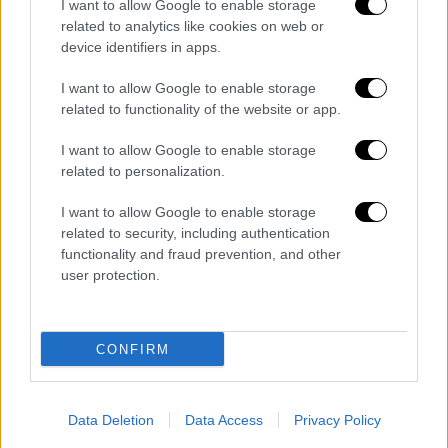
I want to allow Google to enable storage
«Το Ντελαγουέαρ έστειλε δυνατά και
related to analytics like cookies on web or
ξεκάθαρα το μήνυμα ότι πρέπει να είμαστε
device identifiers in apps.
μια χώρα που προστατεύει την
I want to allow Google to enable storage
αναπαραγωγική ελευθερία, που εγγυάται την
related to functionality of the website or app.
άδεια επί πληρωμή και την προσιτή
φροντίδα των παιδιών για όλες τις
I want to allow Google to enable storage
related to personalization.
οικογένειές μας
, που διασφαλίζει ότι η
στέγαση και η υγειονομική περίθαλψη είναι
I want to allow Google to enable storage
διαθέσιμες σε όλους και ότι πρόκειται για
related to security, including authentication
μια δημοκρατία που είναι αρκετά μεγάλη για
functionality and fraud prevention, and other
user protection.
όλους μας», ανέφερε επιπλέον.
Η Σάρα ΜακΜπράιντ είναι 34 ετών. Εξελέγη
πρώτη φορά γερουσιαστής του Ντέλαγουερ
CONFIRM
το 2020,
ήταν η πρώτη που μίλησε σε
συνέδριο εθνικού πολιτικού κόμματος των
Data Deletion
Data Access
Privacy Policy
ΗΠΑ το 2016 και η πρώτη που έκανε