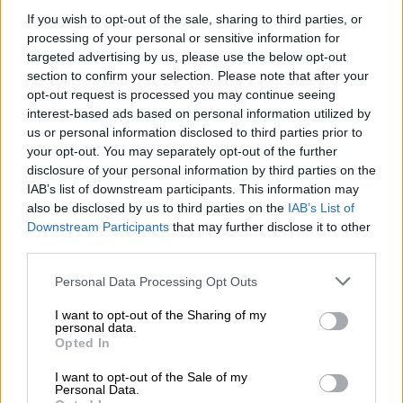
γιο της να ψηφίζει για πρώτη φορά
If you wish to opt-out of the sale, sharing to third parties, or
processing of your personal or sensitive information for
targeted advertising by us, please use the below opt-out
section to confirm your selection. Please note that after your
Το προφίλ της εκλεγμένης
opt-out request is processed you may continue seeing
interest-based ads based on personal information utilized by
Η ΜακΜπράιντ
φαίνεται να έχει ένα μεγάλο
us or personal information disclosed to third parties prior to
προβάδισμα
στην πολιτεία του Ντέλαγουερ,
your opt-out. You may separately opt-out of the further
disclosure of your personal information by third parties on the
σύμφωνα με τα μέχρι στιγμής αποτελέσματα
IAB’s list of downstream participants. This information may
των
αμερικανικών εκλογών
(80%), την
also be disclosed by us to third parties on the
IAB’s List of
πολιτεία του προέδρου Τζο Μπάιντεν,
με
Downstream Participants
that may further disclose it to other
ποσοστό 57,7% έναντι 42,3% τ
ου
third parties.
Ρεπουμπλικάνου αντιπάλου της Τζον
Please note that this website/app uses one or more Google
Personal Data Processing Opt Outs
Γουέιλεν. Κάπως έτσι
θα γίνει η πρώτη
services and may gather and store information including but
τρανσέξουαλ γερουσιαστής των ΗΠΑ
.
not limited to your visit or usage behaviour. You may click to
I want to opt-out of the Sharing of my
personal data.
grant or deny consent to Google and its third-party tags to
Opted In
«Ευχαριστώ, Ντέλαγουερ!
Εξαιτίας της
use your data for below specified purposes in below Google
consent section.
ψήφου σας και των αξιών σας, είμαι
I want to opt-out of the Sale of my
Personal Data.
υπερήφανη που θα είμαι το επόμενο μέλος