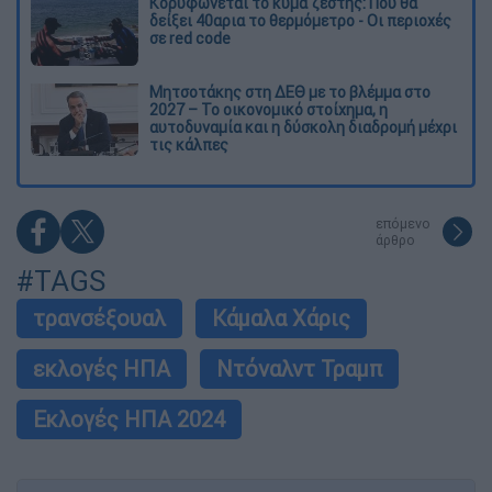
Κορυφώνεται το κύμα ζέστης: Πού θα
δείξει 40αρια το θερμόμετρο - Οι περιοχές
σε red code
Μητσοτάκης στη ΔΕΘ με το βλέμμα στο
2027 – Το οικονομικό στοίχημα, η
αυτοδυναμία και η δύσκολη διαδρομή μέχρι
τις κάλπες
επόμενο
άρθρο
#TAGS
τρανσέξουαλ
Κάμαλα Χάρις
εκλογές ΗΠΑ
Ντόναλντ Τραμπ
Εκλογές ΗΠΑ 2024