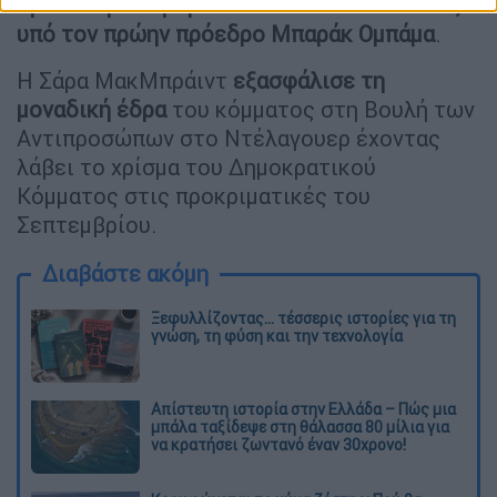
πρακτική άσκηση στον Λευκό Οίκο το 2012,
υπό τον πρώην πρόεδρο Μπαράκ Ομπάμα
.
Η Σάρα ΜακΜπράιντ
εξασφάλισε τη
μοναδική έδρα
του κόμματος στη Βουλή των
Αντιπροσώπων στο Ντέλαγουερ έχοντας
λάβει το χρίσμα του Δημοκρατικού
Κόμματος στις προκριματικές του
Σεπτεμβρίου.
Διαβάστε ακόμη
Ξεφυλλίζοντας... τέσσερις ιστορίες για τη
γνώση, τη φύση και την τεχνολογία
Απίστευτη ιστορία στην Ελλάδα – Πώς μια
μπάλα ταξίδεψε στη θάλασσα 80 μίλια για
να κρατήσει ζωντανό έναν 30χρονο!