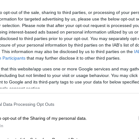
λλία και υπογράμμισε για άλλη μια φορά τη
υμφερόντων των Τουρκοκυπρίων.
to opt-out of the sale, sharing to third parties, or processing of your per
formation for targeted advertising by us, please use the below opt-out s
ΥΠΑΜ,
η Τουρκία παρακολουθεί στενά
την
r selection. Please note that after your opt-out request is processed y
eing interest-based ads based on personal information utilized by us or
 στην Κύπρο, υπογραμμίζοντας ότι τέτοιες
disclosed to third parties prior to your opt-out. You may separately opt-
το παρελθόν, συνεχίζουν να αποτελούν
losure of your personal information by third parties on the IAB’s list of
α
.
. This information may also be disclosed by us to third parties on the
IA
Participants
that may further disclose it to other third parties.
 that this website/app uses one or more Google services and may gath
including but not limited to your visit or usage behaviour. You may click 
 to Google and its third-party tags to use your data for below specifi
ogle consent section.
τσα» Φιντάν: Η θετική ατζέντα και οι
l Data Processing Opt Outs
o opt-out of the Sharing of my personal data.
In
της Τουρκίας να συνεχίσει να λαμβάνει
πολιτικά μέτρα
για να διασφαλίσει την