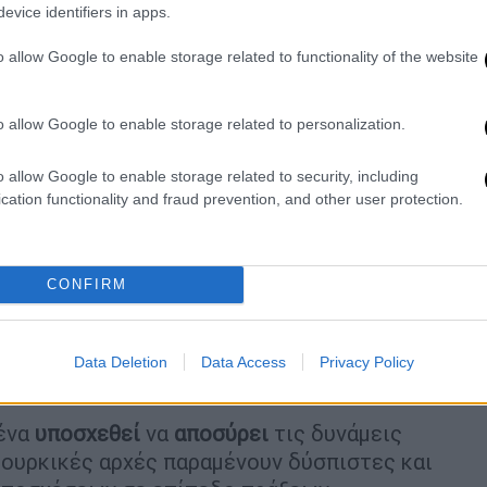
κοδόμησης Εμπιστοσύνης
μεταξύ της
evice identifiers in apps.
οσωπείας, οι δύο πλευρές συμφώνησαν για
o allow Google to enable storage related to functionality of the website
υ καθορίστηκαν για το 2024 και την
ριοτήτων που συμφωνήθηκαν για το 2025. Η
 σε θετικό κλίμα. Η επόμενη συνάντηση θα
o allow Google to enable storage related to personalization.
ρε ο αρχιπλοίαρχος Ζεκί Ακτούρκ.
o allow Google to enable storage related to security, including
ούμε πράξεις και όχι λόγια»
cation functionality and fraud prevention, and other user protection.
ε και στο
κρίσιμο ερώτημα
που θέτει
ων αμερικανικών στρατευμάτων από Συρία
CONFIRM
χέσεις Τουρκίας-ΗΠΑ. Επισήμανε ότι η
λόγια» από τους συμμάχους της, απαιτώντας
ριξης προς τους Κούρδους, τους οποίους
Data Deletion
Data Access
Privacy Policy
φάλεια.
ένα
υποσχεθεί
να
αποσύρει
τις δυνάμεις
 τουρκικές αρχές παραμένουν δύσπιστες και