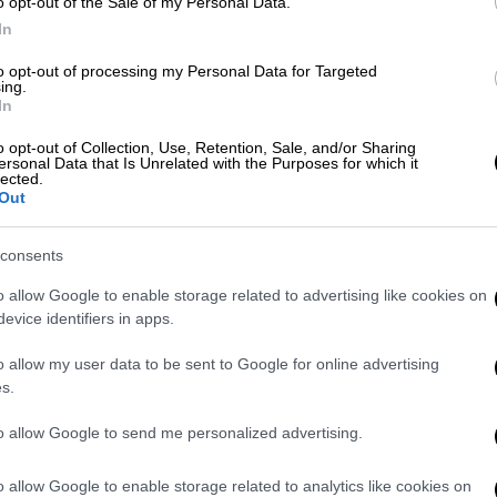
o opt-out of the Sale of my Personal Data.
κοκυπρίων.
In
δους εξελίξεις που θα μπορούσαν να
to opt-out of processing my Personal Data for Targeted
ing.
προ και να αποτελέσουν απειλή για την
In
εις για βοήθεια προς την ΕΔΝΚ είχαν
o opt-out of Collection, Use, Retention, Sale, and/or Sharing
ως και στο παρελθόν έτσι και σήμερα αλλά
ersonal Data that Is Unrelated with the Purposes for which it
lected.
 περνάει από το χέρι της για την ασφάλεια,
Out
υρκοκυπρίων στο πλαίσιο των εγγυητικών
α συνεχίσει να λαμβάνει τα απαραίτητα
consents
 την προστασία των δικαιωμάτων και των
o allow Google to enable storage related to advertising like cookies on
είναι το κόστος», δήλωσε ο εκπρόσωπος
evice identifiers in apps.
o allow my user data to be sent to Google for online advertising
άδα
s.
ιακό
, οι
σχέσεις
με την
Ελλάδα
φαίνεται να
to allow Google to send me personalized advertising.
ανέφερε το τουρκικό ΥΠΑΜ.
o allow Google to enable storage related to analytics like cookies on