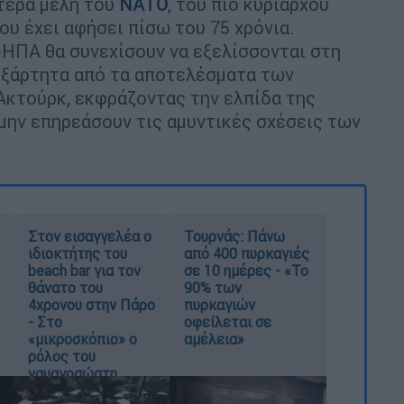
ότερα μέλη του
ΝΑΤΟ
, του πιο κυρίαρχου
ου έχει αφήσει πίσω του 75 χρόνια.
-ΗΠΑ θα συνεχίσουν να εξελίσσονται στη
νεξάρτητα από τα αποτελέσματα των
 Ακτούρκ, εκφράζοντας την ελπίδα της
 μην επηρεάσουν τις αμυντικές σχέσεις των
Στον εισαγγελέα ο
Τουρνάς: Πάνω
ιδιοκτήτης του
από 400 πυρκαγιές
beach bar για τον
σε 10 ημέρες - «Το
θάνατο του
90% των
4χρονου στην Πάρο
πυρκαγιών
- Στο
οφείλεται σε
«μικροσκόπιο» ο
αμέλεια»
ρόλος του
ναυαγοσώστη