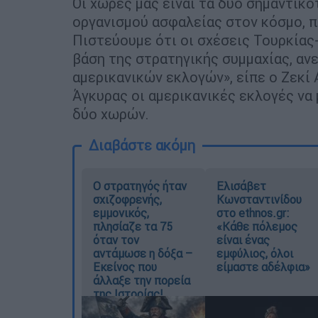
Οι χώρες μας είναι τα δύο σημαντικ
οργανισμού ασφαλείας στον κόσμο, π
Πιστεύουμε ότι οι σχέσεις Τουρκίας
βάση της στρατηγικής συμμαχίας, α
αμερικανικών εκλογών», είπε ο Ζεκί
Άγκυρας οι αμερικανικές εκλογές να
δύο χωρών.
Διαβάστε ακόμη
O στρατηγός ήταν
Ελισάβετ
σχιζοφρενής,
Κωνσταντινίδου
εμμονικός,
στο ethnos.gr:
πλησίαζε τα 75
«Κάθε πόλεμος
όταν τον
είναι ένας
αντάμωσε η δόξα –
εμφύλιος, όλοι
Εκείνος που
είμαστε αδέλφια»
άλλαξε την πορεία
της Ιστορίας!