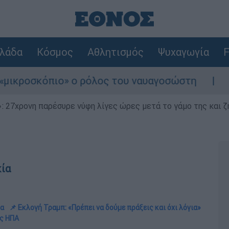
λάδα
Κόσμος
Αθλητισμός
Ψυχαγωγία
F
πιο» ο ρόλος του ναυαγοσώστη
Συναγερμός
 27χρονη παρέσυρε νύφη λίγες ώρες μετά το γάμο της και ζη
κία
δα
📌 Εκλογή Τραμπ: «Πρέπει να δούμε πράξεις και όχι λόγια»
ις ΗΠΑ