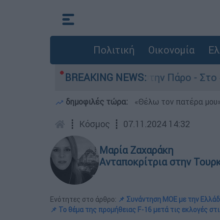
Πολιτική
Οικονομία
Ελ
 θάνατο του 4χρονου στην Πάρο - Στο «μικροσκό
BREAKING NEWS:
δημοφιλές τώρα:
«Θέλω τον πατέρα μου»:
┋
Κόσμος
┋
07.11.2024 14:32
Μαρία Ζαχαράκη
Ανταποκρίτρια στην Τουρ
Ενότητες στο άρθρο:
📌 Συνάντηση ΜΟΕ με την Ελλά
📌 Το θέμα της προμήθειας F-16 μετά τις εκλογές στ