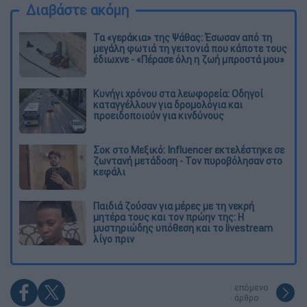
Διαβάστε ακόμη
Τα «γεράκια» της Ψάθας: Έσωσαν από τη
μεγάλη φωτιά τη γειτονιά που κάποτε τους
έδιωχνε - «Πέρασε όλη η ζωή μπροστά μου»
Κυνήγι χρόνου στα λεωφορεία: Οδηγοί
καταγγέλλουν για δρομολόγια και
προειδοποιούν για κινδύνους
Σοκ στο Μεξικό: Influencer εκτελέστηκε σε
ζωντανή μετάδοση - Τον πυροβόλησαν στο
κεφάλι
Παιδιά ζούσαν για μέρες με τη νεκρή
μητέρα τους και τον πρώην της: Η
μυστηριώδης υπόθεση και το livestream
λίγο πριν
επόμενο
άρθρο