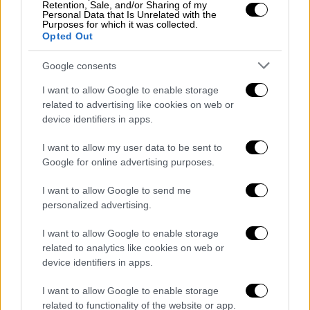
Retention, Sale, and/or Sharing of my
Personal Data that Is Unrelated with the
Purposes for which it was collected.
Opted Out
Google consents
video
I want to allow Google to enable storage
related to advertising like cookies on web or
device identifiers in apps.
I want to allow my user data to be sent to
Google for online advertising purposes.
Η
κυβέρνηση της Ιταλίας
, με επικεφαλής
I want to allow Google to send me
τους ακροδεξιούς Αδελφούς της Ιταλίας της
personalized advertising.
Τζόρτζια Μελόνι, καταδίκασε οργισμένα την
απόφαση των δικαστών τη Δευτέρα,
I want to allow Google to enable storage
related to analytics like cookies on web or
κατηγορώντας «πολιτικοποιημένους
device identifiers in apps.
δικαστές» που «θα ήθελαν να καταργήσουν
τα σύνορα της Ιταλίας».
I want to allow Google to enable storage
related to functionality of the website or app.