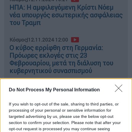
ΗΠΑ: Η αμφιλεγόμενη Κρίστι Νόεμ
νέα υπουργός εσωτερικής ασφάλειας
του Τραμπ
Κόσμος
|
12.11.2024 12:00
Ο κύβος ερρίφθη στη Γερμανία:
Πρόωρες εκλογές στις 23
Φεβρουαρίου, μετά τη διάλυση του
κυβερνητικού συνασπισμού
Do Not Process My Personal Information
Οι άνδρες έφτασαν στο αλβανικό λιμάνι
If you wish to opt-out of the sale, sharing to third parties, or
Shengjin με στρατιωτικό σκάφος την
processing of your personal or sensitive information for
Παρασκευή, αφού διασώθηκαν σε διεθνή
targeted advertising by us, please use the below opt-out
ύδατα ενώ προσπαθούσαν να φτάσουν στην
section to confirm your selection. Please note that after your
Ευρώπη
.
opt-out request is processed you may continue seeing