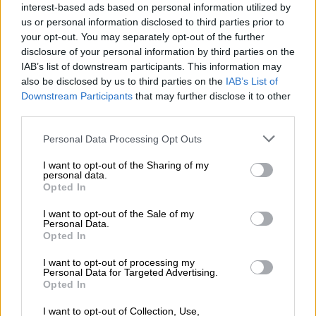
interest-based ads based on personal information utilized by
Η
ιταλική κυβέρνηση
είχε υποστηρίξει ότι
us or personal information disclosed to third parties prior to
your opt-out. You may separately opt-out of the further
όλοι θα έπρεπε να επιστραφούν στις
disclosure of your personal information by third parties on the
«ασφαλείς» χώρες καταγωγής τους, την
IAB’s list of downstream participants. This information may
Αίγυπτο
και το Μπαγκλαντές. Ένας άνδρας
also be disclosed by us to third parties on the
IAB’s List of
που αρχικά είχε αποτελέσει μέρος της
Downstream Participants
that may further disclose it to other
third parties.
ομάδας είχε ήδη μεταφερθεί στην Ιταλία
αφού κρίθηκε ευάλωτος.
Please note that this website/app uses one or more Google
Personal Data Processing Opt Outs
services and may gather and store information including but
Η απόφαση της Δευτέρας σηματοδότησε τη
not limited to your visit or usage behaviour. You may click to
I want to opt-out of the Sharing of my
personal data.
δεύτερη φορά που Ιταλοί δικαστές διέταξαν
grant or deny consent to Google and its third-party tags to
Opted In
use your data for below specified purposes in below Google
την επιστροφή ανθρώπων από το κέντρο
consent section.
I want to opt-out of the Sale of my
κράτησης στην
Αλβανία
στην Ιταλία,
Personal Data.
εγείροντας περαιτέρω ερωτήματα σχετικά
Opted In
με τα σχέδια της ΕΕ να δημιουργήσει κέντρα
I want to opt-out of processing my
επεξεργασίας και κράτησης μεταναστών
Personal Data for Targeted Advertising.
Opted In
εκτός του μπλοκ.
I want to opt-out of Collection, Use,