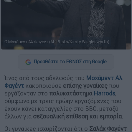
Ο Μοχάμεντ Αλ Φαγέντ (AP Photo/Kirsty Wigglesworth)
Προσθέστε το ΕΘΝΟΣ στη Google
Ένας από τους αδελφούς του
Μοχάμεντ Αλ
Φαγέντ
κακοποιούσε
επίσης γυναίκες
που
εργάζονταν στο
πολυκατάστημα
Harrods
,
σύμφωνα με τρεις πρώην εργαζόμενες που
έχουν κάνει καταγγελίες στο BBC, μεταξύ
άλλων για
σεξουαλική επίθεση και εμπορία
.
Οι γυναίκες ισχυρίζονται ότι ο
Σαλάχ Φαγέντ