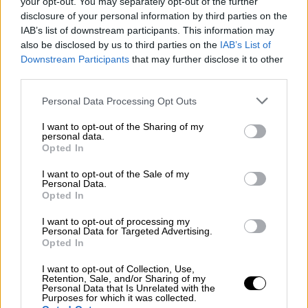
Η Helen μιλάει για πρώτη φορά, αφού
your opt-out. You may separately opt-out of the further
αισθάνθηκε ότι σιωπούσε για 35 χρόνια, εν
disclosure of your personal information by third parties on the
IAB’s list of downstream participants. This information may
μέρει λόγω μιας συμφωνίας
also be disclosed by us to third parties on the
IAB’s List of
εμπιστευτικότητας της Harrods που της
Downstream Participants
that may further disclose it to other
είπαν να υπογράψει. «Έκλεψαν ένα κομμάτι
third parties.
μου», λέει. «Άλλαξαν την πορεία ολόκληρης
Please note that this website/app uses one or more Google
Personal Data Processing Opt Outs
της ζωής μου».
services and may gather and store information including but
not limited to your visit or usage behaviour. You may click to
I want to opt-out of the Sharing of my
Κι άλλες καταγγελίες
personal data.
grant or deny consent to Google and its third-party tags to
Opted In
use your data for below specified purposes in below Google
Το BBC μίλησε επίσης ανεξάρτητα με δύο
consent section.
I want to opt-out of the Sale of my
άλλες γυναίκες που λένε ότι κακοποιήθηκαν
Personal Data.
Opted In
τόσο από τον
Μοχάμεντ
όσο και από τον
Σαλάχ.
I want to opt-out of processing my
Personal Data for Targeted Advertising.
Opted In
Λένε ότι διακινήθηκαν στο εξωτερικό και
εξαπατήθηκαν από τον Σαλάχ
για να
I want to opt-out of Collection, Use,
Retention, Sale, and/or Sharing of my
καπνίσουν κρακ
. «Προσπαθούσε να με εθίσει
Personal Data that Is Unrelated with the
Purposes for which it was collected.
στο κρακ, ώστε να μπορεί να μου κάνει ό,τι