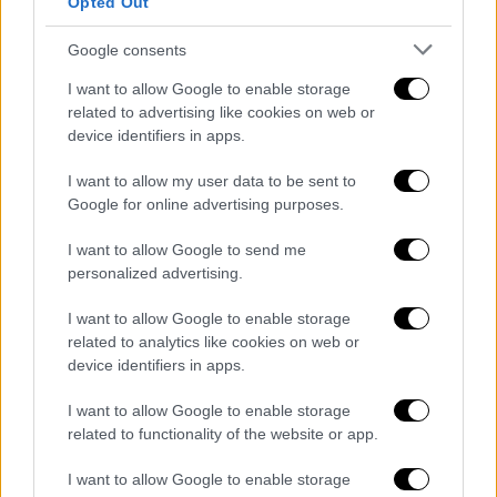
Opted Out
θέλει», δήλωσε μία από τις γυναίκες στο
BBC. «Είχα γνωρίσει τον
Σαλάχ
και φαινόταν
Google consents
πολύ φιλικός, δεν έμοιαζε καθόλου με τον
I want to allow Google to enable storage
αδελφό του».
related to advertising like cookies on web or
device identifiers in apps.
Αφού εργάστηκε για δύο ημέρες με τον
Σαλάχ, η Helen θυμάται ότι της πρόσφερε
I want to allow my user data to be sent to
Google for online advertising purposes.
ένα ποτήρι σαμπάνια για να την
ευχαριστήσει. «Μέσα σε λίγες γουλιές
I want to allow Google to send me
άρχισα να αισθάνομαι λίγο ζαλισμένος, αλλά
personalized advertising.
δεν μπορώ να το περιγράψω ως μέθη. Ήταν
I want to allow Google to enable storage
ένα πραγματικά ζαλισμένο και περίεργο
related to analytics like cookies on web or
συναίσθημα. Δεν αισθανόμουν καλά». Ο Σαλάχ
device identifiers in apps.
άρχισε να παίζει μουσική και η Έλεν ένιωσε
ότι «ήταν σίγουρα ώρα να φύγει, είχε αρχίσει
I want to allow Google to enable storage
related to functionality of the website or app.
να γίνεται πολύ άνετος».
I want to allow Google to enable storage
Η Helen λέει ότι ο Σαλάχ την πίεσε να κάνει