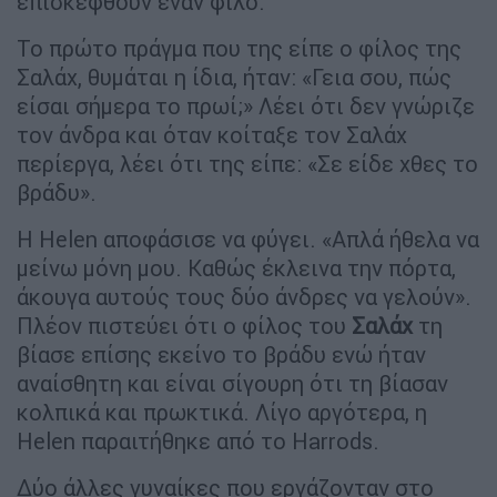
επισκεφθούν έναν φίλο.
Το πρώτο πράγμα που της είπε ο φίλος της
Σαλάχ, θυμάται η ίδια, ήταν: «Γεια σου, πώς
είσαι σήμερα το πρωί;» Λέει ότι δεν γνώριζε
τον άνδρα και όταν κοίταξε τον Σαλάχ
περίεργα, λέει ότι της είπε: «Σε είδε χθες το
βράδυ».
Η Helen αποφάσισε να φύγει. «Απλά ήθελα να
μείνω μόνη μου. Καθώς έκλεινα την πόρτα,
άκουγα αυτούς τους δύο άνδρες να γελούν».
Πλέον πιστεύει ότι ο φίλος του
Σαλάχ
τη
βίασε επίσης εκείνο το βράδυ ενώ ήταν
αναίσθητη και είναι σίγουρη ότι τη βίασαν
κολπικά και πρωκτικά. Λίγο αργότερα, η
Helen παραιτήθηκε από το Harrods.
Δύο άλλες γυναίκες που εργάζονταν στο