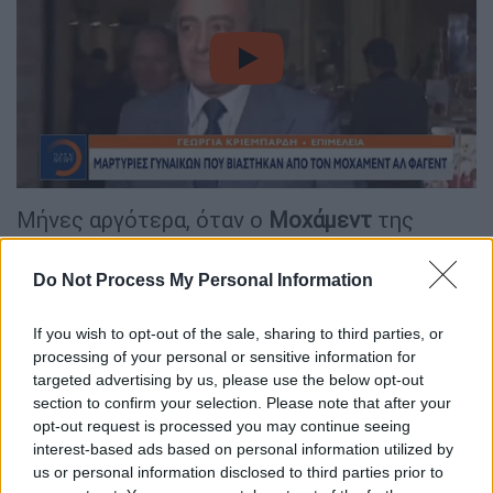
video
Μήνες αργότερα, όταν ο
Μοχάμεντ
της
πρόσφερε κάποια δουλειά προσωπικής
βοηθού με τον μικρότερο αδελφό του, το
Do Not Process My Personal Information
είδε ως μια διέξοδο διαφυγής - αλλά αντ'
αυτού λέει ότι ο
Σαλάχ
την νάρκωσε και
If you wish to opt-out of the sale, sharing to third parties, or
processing of your personal or sensitive information for
πιστεύει ότι στη συνέχεια τη βίασε ενώ
targeted advertising by us, please use the below opt-out
ήταν αναίσθητη.«Αυτός [ο Μοχάμεντ Αλ
section to confirm your selection. Please note that after your
Φαγιέντ] με μοιράστηκε με τον αδελφό του»,
opt-out request is processed you may continue seeing
λέει.
interest-based ads based on personal information utilized by
us or personal information disclosed to third parties prior to