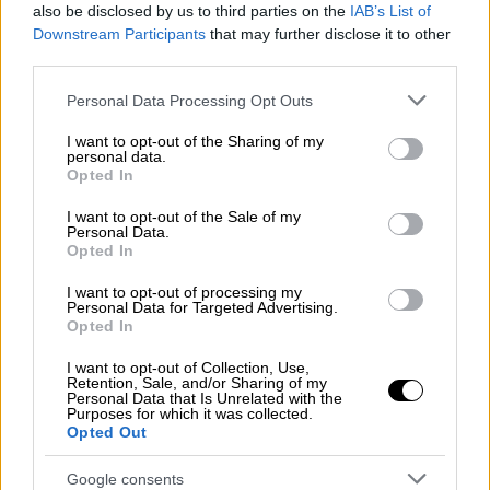
Βαλένθια για τις φονικές πλημμύρες
also be disclosed by us to third parties on the
IAB’s List of
Downstream Participants
that may further disclose it to other
third parties.
Κόσμος
|
15.11.2024 15:11
Please note that this website/app uses one or more Google
Personal Data Processing Opt Outs
Η Χαμάς είναι «έτοιμη» για
services and may gather and store information including but
κατάπαυση πυρός στη Γάζα - Καλεί
not limited to your visit or usage behaviour. You may click to
I want to opt-out of the Sharing of my
personal data.
τον Τραμπ να «ασκήσει πίεση» στο
grant or deny consent to Google and its third-party tags to
Opted In
Ισραήλ
use your data for below specified purposes in below Google
consent section.
I want to opt-out of the Sale of my
Personal Data.
Opted In
I want to opt-out of processing my
Οι παρατηρήσεις αυτές είναι αντίθετες με
Personal Data for Targeted Advertising.
την εκτίμηση των ΗΠΑ νωρίτερα αυτή την
Opted In
εβδομάδα σύμφωνα με τις οποίες το Ισραήλ
I want to opt-out of Collection, Use,
δεν παρεμποδίζει τώρα την ανθρωπιστική
Retention, Sale, and/or Sharing of my
Personal Data that Is Unrelated with the
βοήθεια για τη Λωρίδα της Γάζας,
Purposes for which it was collected.
Opted Out
αποφεύγοντας τους περιορισμούς στην
αμερικανική στρατιωτική βοήθεια. Το Ισραήλ
Google consents