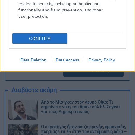
ΕΘΝΟΣ θα παρεμβαίνει και τα προσβλητικά σχόλια θα
related to security, including authentication
διαγράφονται
functionality and fraud prevention, and other
user protection.
CONFIRM
Data Deletion
Data Access
Privacy Policy
καταχώρηση
Διαβάστε ακόμη
Από το Μίσιγκαν στον Λευκό Οίκο: Τι
σημαίνει η νίκη του Αμπντούλ Ελ-Σαγέντ
για τους Δημοκρατικούς
O στρατηγός ήταν σχιζοφρενής, εμμονικός,
πλησίαζε τα 75 όταν τον αντάμωσε η δόξα –