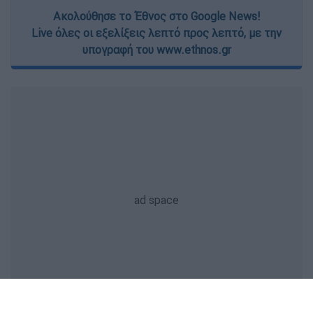
Ακολούθησε το Έθνος στο Google News!
Live όλες οι εξελίξεις λεπτό προς λεπτό, με την
υπογραφή του www.ethnos.gr