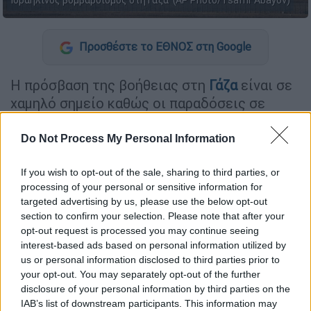
Ισραηλινός βομβαρδισμός στη Γάζα (AP Photo/Tsafrir Abayov)
Προσθέστε το ΕΘΝΟΣ στη Google
Η πρόσβαση της βοήθειας στη
Γάζα
είναι σε
χαμηλό σημείο καθώς οι παραδόσεις σε
τμήματα του πολιορκούμενου βόρειου
τμήματος του θύλακα είναι αδύνατο να
Do Not Process My Personal Information
πραγματοποιηθούν, δήλωσε σήμερα
αξιωματούχος του
ΟΗΕ
για την
If you wish to opt-out of the sale, sharing to third parties, or
processing of your personal or sensitive information for
ανθρωπιστική βοήθεια.
targeted advertising by us, please use the below opt-out
section to confirm your selection. Please note that after your
opt-out request is processed you may continue seeing
ΔΙΑΒΑΣΤΕ ΕΠΙΣΗΣ
interest-based ads based on personal information utilized by
us or personal information disclosed to third parties prior to
Κόσμος
|
15.11.2024 14:49
your opt-out. You may separately opt-out of the further
Δεν θα αρνηθώ ότι έγιναν λάθη: Η
disclosure of your personal information by third parties on the
παραδοχή του προέδρου της
IAB’s list of downstream participants. This information may