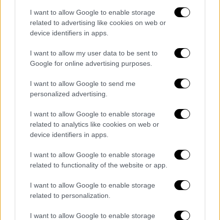
έχει πει πως εργάζεται σκληρά προκειμένου
I want to allow Google to enable storage
να βοηθήσει να ικανοποιηθούν οι
related to advertising like cookies on web or
ανθρωπιστικές ανάγκες στη Γάζα.
device identifiers in apps.
"Από τη δική μας οπτική γωνία, όλοι οι
I want to allow my user data to be sent to
δείκτες που μπορείτε ενδεχομένως να
Google for online advertising purposes.
σκεφθείτε για την ανθρωπιστική απόκριση,
I want to allow Google to send me
όλοι τους πηγαίνουν στη λάθος κατεύθυνση",
personalized advertising.
είπε ο Γενς Λέρκε, εκπρόσωπος του
Γραφείου του ΟΗΕ για τον Συντονισμό των
I want to allow Google to enable storage
Ανθρωπιστικών Υποθέσεων, απαντώντας σε
related to analytics like cookies on web or
device identifiers in apps.
ερώτηση που του τέθηκε σε συνέντευξη
Τύπου στη Γενεύη σχετικά με το αν η
I want to allow Google to enable storage
πρόσβαση της ανθρωπιστικής βοήθειας έχει
related to functionality of the website or app.
βελτιωθεί.
I want to allow Google to enable storage
related to personalization.
I want to allow Google to enable storage
Τα σχολιά σας δημοσιεύονται άμεσα με δική σας ευθύνη. Το