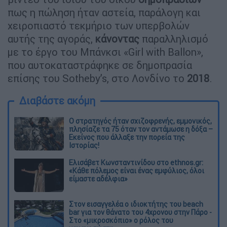
πως η πώληση ήταν αστεία, παράλογη και
χειροπιαστό τεκμήριο των υπερβολών
αυτής της αγοράς,
κάνοντας
παραλληλισμό
με το έργο του Μπάνκσι «Girl with Ballon»,
που αυτοκαταστράφηκε σε δημοπρασία
επίσης του Sotheby’s, στο Λονδίνο το
2018
.
Διαβάστε ακόμη
O στρατηγός ήταν σχιζοφρενής, εμμονικός,
πλησίαζε τα 75 όταν τον αντάμωσε η δόξα –
Εκείνος που άλλαξε την πορεία της
Ιστορίας!
Ελισάβετ Κωνσταντινίδου στο ethnos.gr:
«Κάθε πόλεμος είναι ένας εμφύλιος, όλοι
είμαστε αδέλφια»
Στον εισαγγελέα ο ιδιοκτήτης του beach
bar για τον θάνατο του 4χρονου στην Πάρο -
Στο «μικροσκόπιο» ο ρόλος του