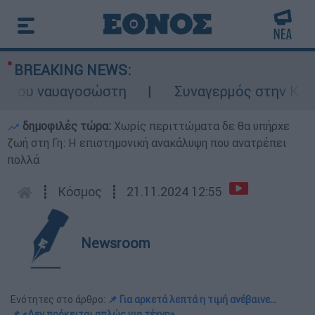
BREAKING NEWS:
ου ναυαγοσώστη
Συναγερμός στην Κάρπαθο:
δημοφιλές τώρα:
Χωρίς περιττώματα δε θα υπήρχε
ζωή στη Γη: Η επιστημονική ανακάλυψη που ανατρέπει
πολλά
┋
Κόσμος
┋
21.11.2024 12:55
Newsroom
Ενότητες στο άρθρο:
📌 Για αρκετά λεπτά η τιμή ανέβαινε...
📌 «Δεν πρόκειται απλώς για τέχνη»