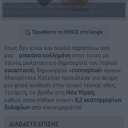
Έργο του Ιταλού καλλιτέχνη Maurizio Cattelan (Kim
Kyoungtae/Maurizio Cattelan/Leeum Museum of Art)
Προσθέστε το ΕΘΝΟΣ στη Google
Ίσως δεν είναι και πολλά παραπάνω από
μια...
μπανάνα
κολλημένη
στον τοίχο με
ταινία, μολαταύτα η δημιουργία του Ιταλού
εικαστικού
, δημιουργού «
conceptual
» έργων
Μαουρίτσιο Κατελάν προκάλεσε για ακόμη
μια φορά αίσθηση στην αγορά τέχνης χθες,
Τετάρτη, το βράδυ στη
Νέα Υόρκη,
καθώς αποκτήθηκε έναντι
6,2 εκατομμυρίων
δολαρίων
από επιχειρηματία!
ΔΙΑΒΑΣΤΕ ΕΠΙΣΗΣ