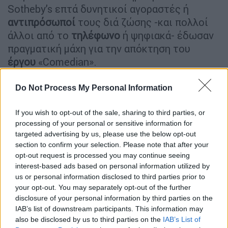
Sotheby’s επτά δυνητικοί αγοραστές ή
αντιπρόσωποί
τους διά ζώσης -και πολλοί
άλλοι από το
τηλέφωνο
ή ψηφιακά- έδωσαν
πραγματική μάχη για την απόκτηση του
έργου
«Comedian».
Πρόκειται για μια
μπανάνα
, κολλημένη στον
Do Not Process My Personal Information
τοίχο μ’ ένα κομμάτι αυτοκόλλητης
ταινίας
ασημί χρώματος.
If you wish to opt-out of the sale, sharing to third parties, or
processing of your personal or sensitive information for
Για αρκετά λεπτά, η τιμή
ανέβαινε
, τα
targeted advertising by us, please use the below opt-out
χτυπήματα συνεχίζονταν, έφθασε από τα
section to confirm your selection. Please note that after your
800.000 δολάρια
στα 5,2 εκατομμύρια,
6,2
opt-out request is processed you may continue seeing
interest-based ads based on personal information utilized by
εκατ. δολάρια
αν συνυπολογιστούν τα κόστη,
us or personal information disclosed to third parties prior to
όταν ακούστηκε για τελευταία
φορά
το
your opt-out. You may separately opt-out of the further
σφυρί.
disclosure of your personal information by third parties on the
IAB’s list of downstream participants. This information may
Λίγη ώρα αργότερα ανακοινώθηκε με δελτίο
also be disclosed by us to third parties on the
IAB’s List of