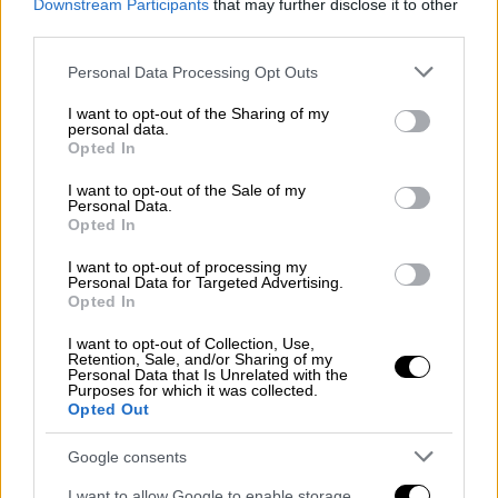
Τύπου της Sotheby’s πως ο Τζάστιν Σαν,
Downstream Participants
that may further disclose it to other
third parties.
ιδρυτής της
πλατφόρμας
κρυπτονομισμάτων
Tron, είναι ο
αγοραστής
.
Please note that this website/app uses one or more Google
Personal Data Processing Opt Outs
services and may gather and store information including but
#AuctionUpdate
: Maurizio Cattelan’s
not limited to your visit or usage behaviour. You may click to
I want to opt-out of the Sharing of my
personal data.
grant or deny consent to Google and its third-party tags to
iconoclastic 'Comedian' has
Opted In
use your data for below specified purposes in below Google
captivated the world once again—this
consent section.
I want to opt-out of the Sale of my
time in the
#SothebysNewYork
Personal Data.
Opted In
salesroom. The world’s most
notorious banana just sold for
I want to opt-out of processing my
Personal Data for Targeted Advertising.
$6.2M.
#SothebysNOW
Opted In
pic.twitter.com/6bOSz0k5b0
I want to opt-out of Collection, Use,
Retention, Sale, and/or Sharing of my
— Sotheby's (@Sothebys)
November
Personal Data that Is Unrelated with the
21, 2024
Purposes for which it was collected.
Opted Out
«Δεν πρόκειται απλώς για τέχνη»
Google consents
«Δεν πρόκειται απλώς για τέχνη.
I want to allow Google to enable storage