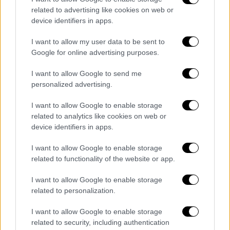
Αντιπροσωπεύει
πολιτιστικό
φαινόμενο που
related to advertising like cookies on web or
device identifiers in apps.
δημιούργησε γέφυρα ανάμεσα στους
κόσμους της τέχνης, των memes και της
I want to allow my user data to be sent to
κοινότητας
των κρυπτονομισμάτων»,
Google for online advertising purposes.
σχολίασε ο επιχειρηματίας με καταγωγή από
I want to allow Google to send me
τη Σινίνγκ της Κίνας. Ξεκαθάρισε πως εννοεί
personalized advertising.
«να φάει την μπανάνα»
, κάνοντάς το εν είδει
«μοναδικής καλλιτεχνικής
εμπειρίας
» και για
I want to allow Google to enable storage
related to analytics like cookies on web or
να τιμήσει «τη θέση της στην ιστορία της
device identifiers in apps.
τέχνης και στη λαϊκή
κουλτούρα
».
I want to allow Google to enable storage
Τριαντάρης, ο
Τζάστιν Σαν
είχε προσελκύσει
related to functionality of the website or app.
το ενδιαφέρον όταν απέκτησε το
2021
γλυπτό του Αλμπέρτο Τζακομέτι έναντι 78,4
I want to allow Google to enable storage
related to personalization.
εκατομμυρίων
δολαρίων
.
I want to allow Google to enable storage
Η συγκεκριμένη σύλληψη του εικονοκλάστη
related to security, including authentication
και εσκεμμένα
προκλητικού
δημιουργού