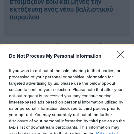
ετοιμάζουν εδώ και μήνες την
εκτόξευση ενός νέου βαλλιστικού
πυραύλου
«Τουλάχιστον 150 άνθρωποι σκοτώθηκαν,
(άλλοι) 92 τραυματίστηκαν και περίπου
Do Not Process My Personal Information
20.000 αναγκάστηκαν
να εγκαταλείψουν τα
σπίτια τους κατά τη διάρκεια της
If you wish to opt-out of the sale, sharing to third parties, or
περασμένης εβδομάδας», τόνισε ο κ. Τουρκ,
processing of your personal or sensitive information for
targeted advertising by us, please use the below opt-out
σύμφωνα με ανακοίνωση των υπηρεσιών του
section to confirm your selection. Please note that after your
στη
Γενεύη
.
opt-out request is processed you may continue seeing
interest-based ads based on personal information utilized by
Με τους θανάτους αυτούς αυξάνεται σε
us or personal information disclosed to third parties prior to
τουλάχιστον
4.544 νεκρούς και 2.060
your opt-out. You may separately opt-out of the further
τραυματίες
ο απολογισμός των θυμάτων
disclosure of your personal information by third parties on the
IAB’s list of downstream participants. This information may
στην
Αϊτή
από την αρχή της χρονιάς,
also be disclosed by us to third parties on the
IAB’s List of