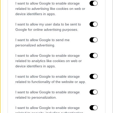
Η
Αϊτή
είναι βαλτωμένη εδώ και δεκαετίες
I want to allow Google to enable storage
related to advertising like cookies on web or
σε χρόνια πολιτική αστάθεια. Φέτος όμως
device identifiers in apps.
βρέθηκε αντιμέτωπη με ακατάπαυστη
κλιμάκωση της βίας συμμοριών που
I want to allow my user data to be sent to
εκτιμάται
πως ελέγχουν το 80% της
Google for online advertising purposes.
πρωτεύουσας Πορτ-ο-Πρενς.
I want to allow Google to send me
personalized advertising.
Κάποιες από τις πάνοπλες οργανώσεις
αυτές, που κατηγορούνται για αναρίθμητους
I want to allow Google to enable storage
φόνους, βιασμούς, λεηλασίες και απαγωγές
related to analytics like cookies on web or
για λύτρα, αποφάσισαν στις αρχές της
device identifiers in apps.
χρονιάς να ενώσουν τις δυνάμεις τους για να
I want to allow Google to enable storage
ανατρέψουν τον τότε de facto πρωθυπουργό
related to functionality of the website or app.
Αριέλ Ανρί.
I want to allow Google to enable storage
Νέος πρωθυπουργός, ο
Αλίξ Ντιντιέ Φιλς-
related to personalization.
Εμέ,
ορκίστηκε την 11η Νοεμβρίου,
I want to allow Google to enable storage
υποσχόμενος να «αποκαταστήσει την