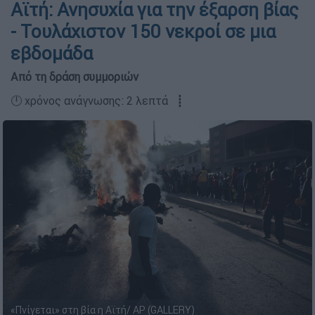
Αϊτή: Ανησυχία για την έξαρση βίας
- Τουλάχιστον 150 νεκροί σε μια
εβδομάδα
Από τη δράση συμμοριών
🕛 χρόνος ανάγνωσης: 2 λεπτά ┋
«Πνίγεται» στη βία η Αϊτή/ ΑP (GALLERY)