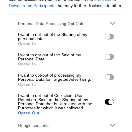
σύμφωνα με τον ΟΗΕ, ο οποίος επισημαίνει
Downstream Participants
that may further disclose it to other
ωστόσο ότι ο πραγματικός αριθμός είναι
third parties.
«πιθανόν υψηλότερος».
Please note that this website/app uses one or more Google
Personal Data Processing Opt Outs
services and may gather and store information including but
Σύμφωνα με την ίδια πηγή, περίπου
700.000
not limited to your visit or usage behaviour. You may click to
I want to opt-out of the Sharing of my
άνθρωποι
είναι εσωτερικά εκτοπισμένοι στη
personal data.
grant or deny consent to Google and its third-party tags to
Opted In
φτωχότερη χώρα του δυτικού ημισφαιρίου,
use your data for below specified purposes in below Google
από τους οποίους οι μισοί είναι παιδιά.
consent section.
I want to opt-out of the Sale of my
Personal Data.
Έρχονται ακόμη χειρότερα
Opted In
I want to opt-out of processing my
«Η τελευταία έξαρση της βίας στην αϊτινή
Personal Data for Targeted Advertising.
Opted In
πρωτεύουσα αναγγέλλεται πως έρχονται
ακόμη χειρότερα», προειδοποίησε ο κ.
I want to opt-out of Collection, Use,
Retention, Sale, and/or Sharing of my
Τουρκ. «Η βία των συμμοριών πρέπει να
Personal Data that Is Unrelated with the
τερματιστεί το γρηγορότερο.
Η Αϊτή δεν
Purposes for which it was collected.
Opted Out
πρέπει να βυθιστεί κι άλλο στο χάος»
,
συμπλήρωσε.
Google consents