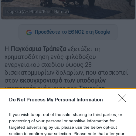
Τουρκία (AP Photo/Khalil Hamra)
Προσθέστε το ΕΘΝΟΣ στη Google
Η
Παγκόσμια Τράπεζα
εξετάζει τη
χρηματοδότηση ενός φιλόδοξου
ενεργειακού σχεδίου ύψους 28
δισεκατομμυρίων δολαρίων, που αποσκοπεί
στον
εκσυγχρονισμό των υποδομών
μεταφοράς
ενέργειας της
Τουρκίας
.
Do Not Process My Personal Information
ΔΙΑΒΑΣΤΕ ΕΠΙΣΗΣ
If you wish to opt-out of the sale, sharing to third parties, or
Πολιτική
|
24.11.2024 08:45
processing of your personal or sensitive information for
Ναυτιλία: Πρώτη γέφυρα Ελλάδας-
targeted advertising by us, please use the below opt-out
section to confirm your selection. Please note that after your
Τουρκίας στο Αιγαίο – Επίσκεψη