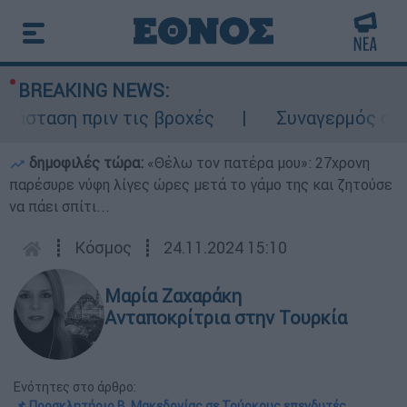
BREAKING NEWS:
σταση πριν τις βροχές
Συναγερμός στον Λ
δημοφιλές τώρα:
«Θέλω τον πατέρα μου»: 27χρονη
παρέσυρε νύφη λίγες ώρες μετά το γάμο της και ζητούσε
να πάει σπίτι...
┋
Κόσμος
┋
24.11.2024 15:10
Μαρία Ζαχαράκη
Ανταποκρίτρια στην Τουρκία
Ενότητες στο άρθρο:
📌 Προσκλητήριο Β. Μακεδονίας σε Τούρκους επενδυτές