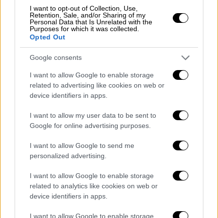
I want to opt-out of Collection, Use,
Retention, Sale, and/or Sharing of my
Η Βόρεια Μακεδονία απλώνει «κόκκινο χαλί»
Personal Data that Is Unrelated with the
Purposes for which it was collected.
για τουρκικές επενδύσεις, φιλοδοξώντας να
Opted Out
ενισχύσει την οικονομική συνεργασία με την
Τουρκία. Ο πρωθυπουργός Χρίστιαν
Google consents
Μίτσκοτσκι κάλεσε τους Τούρκους
I want to allow Google to enable storage
επιχειρηματίες να αξιοποιήσουν τις
related to advertising like cookies on web or
ευκαιρίες της χώρας, υπογραμμίζοντας την
device identifiers in apps.
πρόθεση της κυβέρνησής του να σταθεί
I want to allow my user data to be sent to
αρωγός στην ανάπτυξη των επενδύσεων.
Google for online advertising purposes.
Κατά τη διάρκεια του
επιχειρηματικού
I want to allow Google to send me
φόρουμ
«Διάλογος μεταξύ του
personalized advertising.
επιχειρηματικού κόσμου και της
I want to allow Google to enable storage
κυβέρνησης», ο Μίτσκοτσκι απηύθυνε
related to analytics like cookies on web or
έκκληση για περισσότερες τουρκικές
device identifiers in apps.
επενδύσεις, υπογραμμίζοντας ότι «η
κυβέρνηση είναι έτοιμη να στηρίξει κάθε
I want to allow Google to enable storage