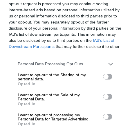
opt-out request is processed you may continue seeing
Στυλιανίδη στην Κωνσταντινούπολη
interest-based ads based on personal information utilized by
us or personal information disclosed to third parties prior to
your opt-out. You may separately opt-out of the further
disclosure of your personal information by third parties on the
Το σχέδιο συζητήθηκε με το τουρκικό
IAB’s list of downstream participants. This information may
also be disclosed by us to third parties on the
IAB’s List of
Υπουργείο Ενέργειας στο πλαίσιο της
Downstream Participants
that may further disclose it to other
στρατηγικής για ενίσχυση της ανανεώσιμης
third parties.
ενέργειας έως το 2035.
Please note that this website/app uses one or more Google
Personal Data Processing Opt Outs
services and may gather and store information including but
Το φιλόδοξο σχέδιο ευθυγραμμίζεται με τη
not limited to your visit or usage behaviour. You may click to
I want to opt-out of the Sharing of my
διεθνή τάση ενίσχυσης των ανανεώσιμων
personal data.
grant or deny consent to Google and its third-party tags to
Opted In
πηγών ενέργειας. Εάν υλοποιηθεί,
use your data for below specified purposes in below Google
αναμένεται να δώσει ώθηση στην τουρκική
consent section.
I want to opt-out of the Sale of my
Personal Data.
οικονομία και να ενισχύσει τη γεωπολιτική
Opted In
της θέση ως ενεργειακού κόμβου.
I want to opt-out of processing my
Προσκλητήριο Β. Μακεδονίας σε
Personal Data for Targeted Advertising.
Opted In
Τούρκους επενδυτές