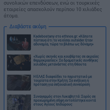
συνολικών επενδύσεων, ενώ οι τουρκικές
εταιρείες απασχολούν περίπου 10 χιλιάδες
άτομα.
Διαβάστε ακόμη
Kadebostany στο ethnos.gr: «Κάποτε
πίστευα ότι το να είσαι outsider ήταν
αδυναμία, τώρα το βλέπω ως δύναμη»
«Χωρίς σκηνές και κουβέρτες σε ακραίες
θερμοκρασίες»: Σε δραματικές συνθήκες
χιλιάδες μετανάστες στη Θέουτα
Η ΕΛΑΣ διαψεύδει το περιστατικό με
τουρίστα στην Κρήτη: Σε ενήλικη η
πρόταση για σεξουαλική συνεύρεση
Συναγερμός στον Λυκαβηττό: Σορός σε
προχωρημένη σήψη εντοπίστηκε κοντά
στους Αγίους Ισιδώρους