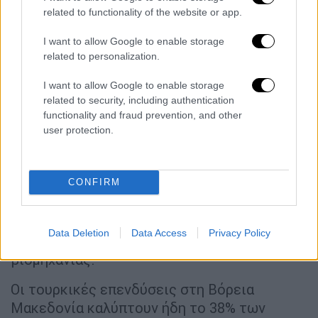
related to functionality of the website or app.
επενδυτική προσπάθεια».
I want to allow Google to enable storage
Παράλληλα, προγραμματίζεται επίσκεψη του
related to personalization.
Τούρκου υπουργού Εμπορίου, Ομέρ Μπολάτ,
στα Σκόπια τον Δεκέμβριο, στο πλαίσιο του
I want to allow Google to enable storage
Επιχειρηματικού Φόρουμ Τουρκίας-Βόρειας
related to security, including authentication
functionality and fraud prevention, and other
Μακεδονίας, με στόχο τον διπλασιασμό του
user protection.
διμερούς εμπορίου στα 2 δισεκατομμύρια
δολάρια.
Η Άγκυρα τονίζει τη σημασία της
CONFIRM
επικαιροποίησης της συμφωνίας ελεύθερου
εμπορίου, όπως και την ενίσχυση της
Data Deletion
Data Access
Privacy Policy
συνεργασίας στον τομέα της αμυντικής
βιομηχανίας.
Οι τουρκικές επενδύσεις στη Βόρεια
Μακεδονία καλύπτουν ήδη το 38% των