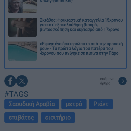
Καλογερόπουλος
Σκιάθος: Φρικιαστική καταγγελία 15χρονου
για κατ' εξακολούθηση βιασμό,
βιντεοσκόπηση και εκβιασμό από 17χρονο
«Έφυγε ένα δευτερόλεπτο από την προσοχή
μου» - Τα πρώτα λόγια του πατέρα του
4χρονου που πνίγηκε σε πισίνα στην Πάρο
επόμενο
άρθρο
#TAGS
Σαουδική Αραβία
μετρό
Ριάντ
επιβάτες
εισιτήριο