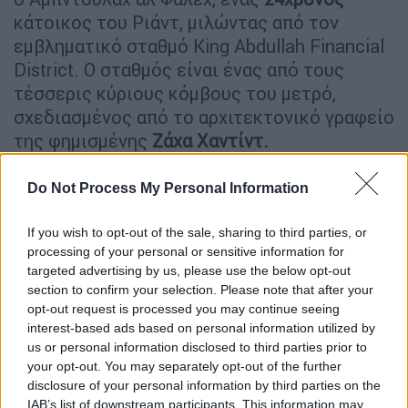
κάτοικος του Ριάντ, μιλώντας από τον
εμβληματικό σταθμό King Abdullah Financial
District. Ο σταθμός είναι ένας από τους
τέσσερις κύριους κόμβους του μετρό,
σχεδιασμένος από το αρχιτεκτονικό γραφείο
της φημισμένης
Ζάχα Χαντίντ.
«Αυτό θα διευκολύνει την περιβόητη
Do Not Process My Personal Information
κυκλοφορία του
Ριάντ
. Αυτή είναι
πραγματικά μια καταπληκτική μέρα», είπε ο
If you wish to opt-out of the sale, sharing to third parties, or
αλ Φάλεχ στο Al
Arabiya English.
processing of your personal or sensitive information for
targeted advertising by us, please use the below opt-out
Ten years after construction began,
section to confirm your selection. Please note that after your
opt-out request is processed you may continue seeing
Riyadh Metro officially opens to the
interest-based ads based on personal information utilized by
public today 🚇 Big moment for the
us or personal information disclosed to third parties prior to
Saudi capital
your opt-out. You may separately opt-out of the further
pic.twitter.com/OsvFVxlojb
disclosure of your personal information by third parties on the
IAB’s list of downstream participants. This information may