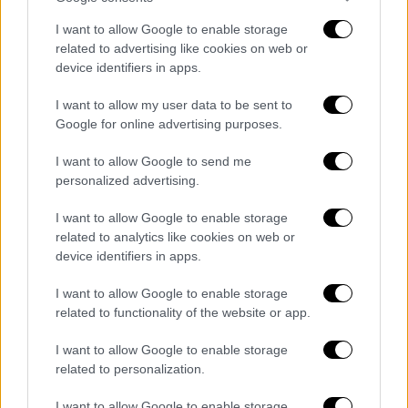
Riyadh Metro, the largest self-driving
I want to allow Google to enable storage
related to advertising like cookies on web or
public transportation system in the
device identifiers in apps.
world, capable of accommodating
3.6 million passengers daily, is now
I want to allow my user data to be sent to
open to the public.
#RiyadhMetro
Google for online advertising purposes.
#SaudiArabia
I want to allow Google to send me
personalized advertising.
Read more:
https://t.co/nNOpflNFyu
pic.twitter.com/RpurIkLrzB
I want to allow Google to enable storage
related to analytics like cookies on web or
— Al Arabiya English
device identifiers in apps.
(@AlArabiya_Eng)
December 1, 2024
I want to allow Google to enable storage
related to functionality of the website or app.
«Ανυπομονώ να
χρησιμοποιήσω
περισσότερο
το
μετρό
, καθώς θα μειώσει τον καθημερινό
I want to allow Google to enable storage
μου χρόνο μετακίνησης», είπε στο Al Arabiya
related to personalization.
English.
I want to allow Google to enable storage