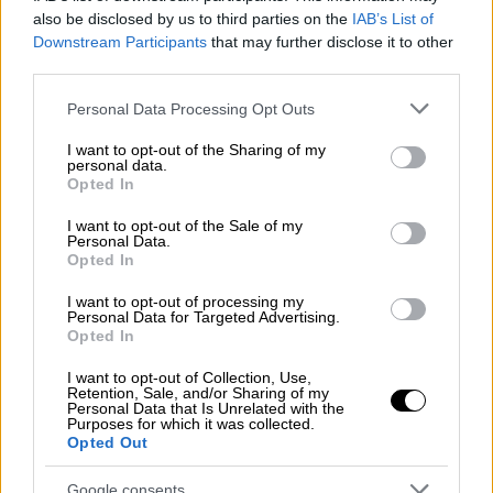
— Ahmed Al Omran (@ahmed)
also be disclosed by us to third parties on the
IAB’s List of
Downstream Participants
that may further disclose it to other
December 1, 2024
third parties.
Σταδιακό άνοιγμα
Please note that this website/app uses one or more Google
Personal Data Processing Opt Outs
services and may gather and store information including but
Το μετρό του Ριάντ θα ανοίξει σε τρεις
not limited to your visit or usage behaviour. You may click to
I want to opt-out of the Sharing of my
personal data.
φάσεις, η
Μπλε Γραμμή,
η οποία έχει μήκος
grant or deny consent to Google and its third-party tags to
Opted In
use your data for below specified purposes in below Google
38 χιλιόμετρα, είναι μία από τις πρώτες
consent section.
I want to opt-out of the Sale of my
γραμμές που ανοίγουν μερικώς, παράλληλα
Personal Data.
με τις Κίτρινες και
Μωβ Γραμμές
, και θα
Opted In
εκτείνεται από βορρά προς νότο μέσω του
I want to opt-out of processing my
κέντρου του Ριάντ.
Personal Data for Targeted Advertising.
Opted In
Παράλληλα, οι
Κόκκινες
και
Πράσινες
I want to opt-out of Collection, Use,
Γραμμές
πρόκειται να ξεκινήσουν μέχρι τις
Retention, Sale, and/or Sharing of my
Personal Data that Is Unrelated with the
15 Δεκεμβρίου, ενώ η Πορτοκαλί Γραμμή έχει
Purposes for which it was collected.
Opted Out
προγραμματιστεί να ανοίξει έως τις
5
Ιανουαρίου.
Google consents