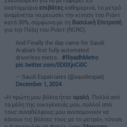
Σχεδιασμένο για να μεταφέρει 3,6
εκατομμύρια
επιβάτες
καθημερινά, το μετρό
αναμένεται να μειώσει την κίνηση του Ριάντ
κατά 30%, σύμφωνα με τη
Βασιλική Επιτροπή
για την Πόλη του Ριάντ (RCRC).
And Finally the day came for Saudi
Arabia's first fully automated
driverless metro..
#RiyadhMetro
pic.twitter.com/0D0XjnCi0C
— Saudi Expatriates (@saudiexpat)
December 1, 2024
«Η πρώτη μου βόλτα ήταν
ομαλή
. Πολλά από
τα μέλη της οικογένειάς μου, πολλοί από
τους συναδέλφους μου ανυπομονούν να
κάνουν τις βόλτες τους με το μετρό», τόνισε
o Αμπντουλάχ αλ Φαλέχ, ένας
24χρονος