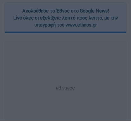
Ακολούθησε το Έθνος στο Google News!
Live όλες οι εξελίξεις λεπτό προς λεπτό, με την
υπογραφή του www.ethnos.gr