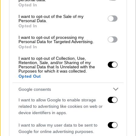
grant or deny consent to Google and its third-party tags to
Ελλάδα
|
08.12.2024 20:31
Opted In
use your data for below specified purposes in below Google
Αποχωρεί ο Έλληνας πρέσβης από τη
consent section.
I want to opt-out of the Sale of my
Δαμασκό: «Δεν είμαστε σίγουροι ότι
Personal Data.
Opted In
θα είμαστε ασφαλείς - Δεν έχουν
σταματήσει οι πυροβολισμοί»
I want to opt-out of processing my
Personal Data for Targeted Advertising.
Opted In
I want to opt-out of Collection, Use,
Retention, Sale, and/or Sharing of my
«Έπειτα από
14 χρόνια βάναυσου πολέμου
Personal Data that Is Unrelated with the
Purposes for which it was collected.
και την πτώση του δικτατορικού
Opted Out
καθεστώτος, ο συριακός λαός μπορεί
σήμερα να αδράξει μια ιστορική ευκαιρία για
Google consents
να οικοδομήσει ένα σταθερό και ειρηνικό
I want to allow Google to enable storage
μέλλον», τονίζει σε ανακοίνωση,
related to advertising like cookies on web or
επαναλαμβάνοντας «την έκκλησή του για
device identifiers in apps.
ηρεμία και αποφυγή της βίας αυτή την
I want to allow my user data to be sent to
ευαίσθητη περίοδο, με την προστασία των
Google for online advertising purposes.