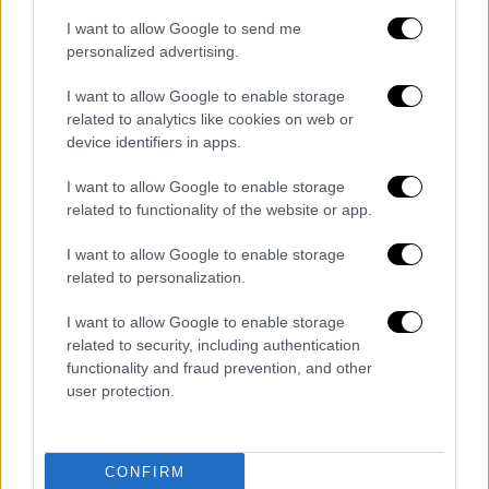
δικαιωμάτων όλων των
Σύρων
, χωρίς
διακρίσεις».
I want to allow Google to send me
personalized advertising.
I want to allow Google to enable storage
related to analytics like cookies on web or
Τα σχολιά σας δημοσιεύονται άμεσα με δική σας ευθύνη. Το
ΕΘΝΟΣ θα παρεμβαίνει και τα προσβλητικά σχόλια θα
device identifiers in apps.
διαγράφονται
I want to allow Google to enable storage
related to functionality of the website or app.
I want to allow Google to enable storage
related to personalization.
I want to allow Google to enable storage
related to security, including authentication
functionality and fraud prevention, and other
καταχώρηση
user protection.
Διαβάστε ακόμη
CONFIRM