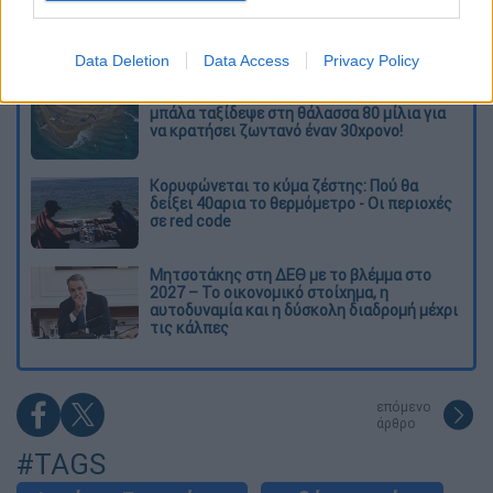
Ξεφυλλίζοντας... τέσσερις ιστορίες για τη
γνώση, τη φύση και την τεχνολογία
Data Deletion
Data Access
Privacy Policy
Απίστευτη ιστορία στην Ελλάδα – Πώς μια
μπάλα ταξίδεψε στη θάλασσα 80 μίλια για
να κρατήσει ζωντανό έναν 30χρονο!
Κορυφώνεται το κύμα ζέστης: Πού θα
δείξει 40αρια το θερμόμετρο - Οι περιοχές
σε red code
Μητσοτάκης στη ΔΕΘ με το βλέμμα στο
2027 – Το οικονομικό στοίχημα, η
αυτοδυναμία και η δύσκολη διαδρομή μέχρι
τις κάλπες
επόμενο
άρθρο
#TAGS