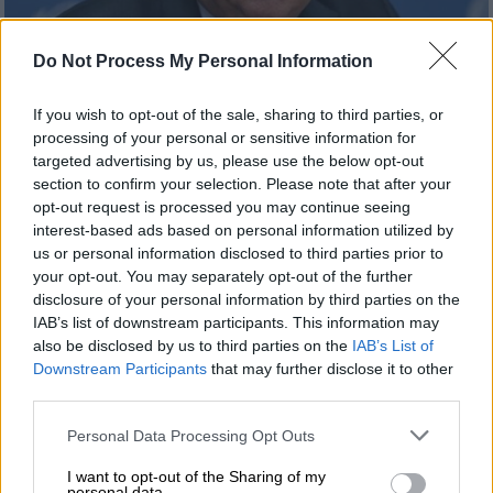
Do Not Process My Personal Information
If you wish to opt-out of the sale, sharing to third parties, or
processing of your personal or sensitive information for
Προσθέστε το ΕΘΝΟΣ στη Google
targeted advertising by us, please use the below opt-out
section to confirm your selection. Please note that after your
opt-out request is processed you may continue seeing
Ο Γενικός Γραμματέας του ΟΗΕ
Αντόνιο
interest-based ads based on personal information utilized by
Γκουτέρες
εξέφρασε την ικανοποίησή του
us or personal information disclosed to third parties prior to
την Κυριακή (8/12) για «την πτώση του
your opt-out. You may separately opt-out of the further
disclosure of your personal information by third parties on the
δικτατορικού καθεστώτος» του
Μπασάρ αλ
IAB’s list of downstream participants. This information may
Άσαντ
στη Συρία και επανέλαβε την έκκλησή
also be disclosed by us to third parties on the
IAB’s List of
του για την προστασία «των δικαιωμάτων
Downstream Participants
that may further disclose it to other
όλων των Σύρων».
third parties.
Please note that this website/app uses one or more Google
Personal Data Processing Opt Outs
ΔΙΑΒΑΣΤΕ ΕΠΙΣΗΣ
services and may gather and store information including but
not limited to your visit or usage behaviour. You may click to
I want to opt-out of the Sharing of my
personal data.