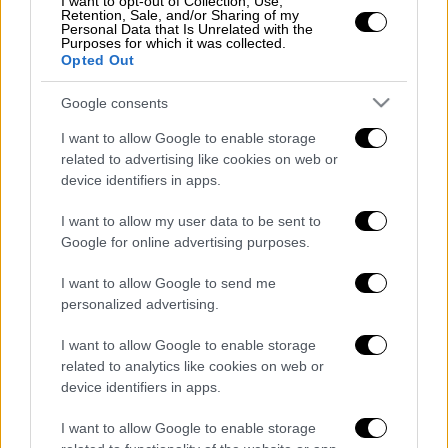
I want to opt-out of Collection, Use,
Retention, Sale, and/or Sharing of my
«Αγία Σοφία», με αυτοκτονικές
Personal Data that Is Unrelated with the
Purposes for which it was collected.
τάσεις - Συγκλονίζει η διευθύντρια
Opted Out
της εντατικής
Google consents
I want to allow Google to enable storage
related to advertising like cookies on web or
Πιάστηκαν στην έρημο
device identifiers in apps.
Οι
54 στρατιώτες
πιάστηκαν στην έρημο της
I want to allow my user data to be sent to
επαρχίας Χομς από
τζιχαντιστές
του ΙΚ ενώ
Google for online advertising purposes.
«προσπαθούσαν να φύγουν ενώ βρισκόταν σε
I want to allow Google to send me
εξέλιξη η πτώση του καθεστώτος του
personalized advertising.
Μπασάρ αλ Άσαντ
», ανέφερε το
Παρατηρητήριο,
διευκρινίζοντας
ότι οι
I want to allow Google to enable storage
related to analytics like cookies on web or
τζιχαντιστές
στη συνέχεια τους
εκτέλεσαν
.
device identifiers in apps.
Διαβάστε ακόμη
I want to allow Google to enable storage