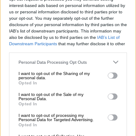
Προσθέστε το ΕΘΝΟΣ στη Google
interest-based ads based on personal information utilized by
us or personal information disclosed to third parties prior to
your opt-out. You may separately opt-out of the further
Συνολικά
54
Σύροι
στρατιώτες που
disclosure of your personal information by third parties on the
τράπηκαν σε φυγή από την επίθεση
IAB’s list of downstream participants. This information may
ανταρτών
, εκτελέστηκαν από
τζιχαντιστές
also be disclosed by us to third parties on the
IAB’s List of
Downstream Participants
that may further disclose it to other
του Ισλαμικού Κράτους (ΙΚ) στην κεντρική
third parties.
έρημο
της χώρας, τόνισε σήμερα το
Συριακό
Παρατηρητήριο Ανθρωπίνων Δικαιωμάτων
.
Please note that this website/app uses one or more Google
Personal Data Processing Opt Outs
services and may gather and store information including but
not limited to your visit or usage behaviour. You may click to
I want to opt-out of the Sharing of my
personal data.
ΔΙΑΒΑΣΤΕ ΕΠΙΣΗΣ
grant or deny consent to Google and its third-party tags to
Opted In
use your data for below specified purposes in below Google
Μουσική
|
10.12.2024 18:31
consent section.
I want to opt-out of the Sale of my
Personal Data.
Ο ΛΕΞ «χρυσός» σε λιγότερο από μία
Opted In
εβδομάδα για τον δίσκο «Γ.Τ.Κ»
I want to opt-out of processing my
Personal Data for Targeted Advertising.
Opted In
Ελλάδα
|
10.12.2024 18:21
Τουλάχιστον 2 παιδιά κάθε μέρα στο