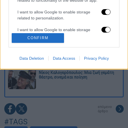
related to functionality of the website or app.
Το φθινοπωρινό σχέδιο Ανδρουλάκη: Η
αντεπίθεση του ΠΑΣΟΚ από την κοινωνία
έως τη ΔΕΘ
I want to allow Google to enable storage
related to personalization.
Η παγίδα του Ορμούζ για τον Τραμπ και το
I want to allow Google to enable storage
επικίνδυνο στοίχημα της Τεχεράνης - Ποιος
θα λυγίσει πρώτος
related to security, including authentication
CONFIRM
functionality and fraud prevention, and other
user protection.
Συναγερμός και σήμερα: Στο «κόκκινο»
Αττική και 6 περιφέρειες λόγω καύσωνα -
Data Deletion
Αυξημένες περιπολίες και drones
Data Access
Privacy Policy
Νίκος Καλογερόπουλος: Μια ζωή γεμάτη
θέατρο, σινεμά και ποίηση
επόμενο
άρθρο
#TAGS