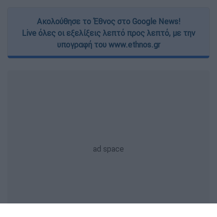
Ακολούθησε το Έθνος στο Google News!
Live όλες οι εξελίξεις λεπτό προς λεπτό, με την
υπογραφή του www.ethnos.gr