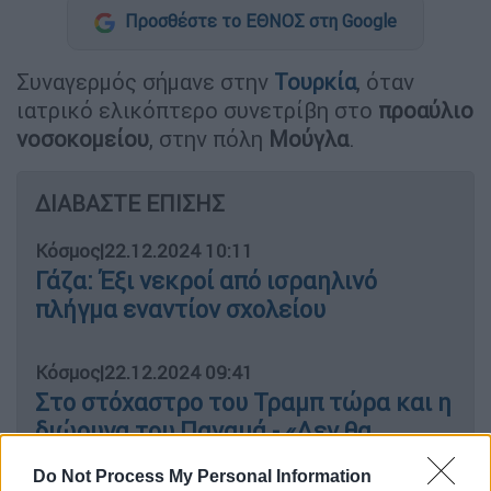
Προσθέστε το ΕΘΝΟΣ στη Google
Συναγερμός σήμανε στην
Τουρκία
, όταν
ιατρικό ελικόπτερο συνετρίβη στο
προαύλιο
νοσοκομείου
, στην πόλη
Μούγλα
.
ΔΙΑΒΑΣΤΕ ΕΠΙΣΗΣ
Κόσμος
|
22.12.2024 10:11
Γάζα: Έξι νεκροί από ισραηλινό
πλήγμα εναντίον σχολείου
Κόσμος
|
22.12.2024 09:41
Στο στόχαστρο του Τραμπ τώρα και η
διώρυγα του Παναμά - «Δεν θα
αφήσουμε να πέσει σε λάθος χέρια»
Do Not Process My Personal Information