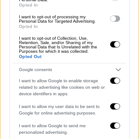
Ο κυβερνήτης της επαρχίας ανακοίνωσε ότι
Opted In
το ελικόπτερο χτύπησε το κτίριο του
I want to opt-out of processing my
νοσοκομείου κατά την απογείωση.
Personal Data for Targeted Advertising.
Opted In
I want to opt-out of Collection, Use,
Retention, Sale, and/or Sharing of my
Personal Data that Is Unrelated with the
Purposes for which it was collected.
Opted Out
Google consents
I want to allow Google to enable storage
related to advertising like cookies on web or
device identifiers in apps.
I want to allow my user data to be sent to
Google for online advertising purposes.
I want to allow Google to send me
personalized advertising.