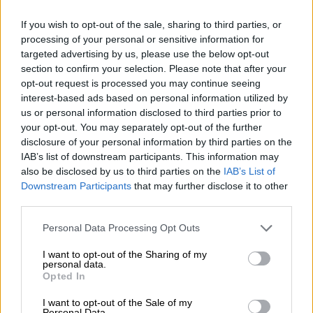
If you wish to opt-out of the sale, sharing to third parties, or
processing of your personal or sensitive information for
Σύμφωνα με τη
yenisafak
, τέσσερα άτομα
targeted advertising by us, please use the below opt-out
που επέβαιναν στο
ελικόπτερο
, ανασύρθηκαν
section to confirm your selection. Please note that after your
νεκρά: Πρόκειται για δύο πιλότους, ένα
opt-out request is processed you may continue seeing
interest-based ads based on personal information utilized by
γιατρό και ακόμη ένα μέλος του
us or personal information disclosed to third parties prior to
προσωπικού.
your opt-out. You may separately opt-out of the further
disclosure of your personal information by third parties on the
#SONDAKİKA
IAB’s list of downstream participants. This information may
also be disclosed by us to third parties on the
IAB’s List of
Downstream Participants
that may further disclose it to other
Muğla'da helikopterin hastaneye
third parties.
çarpması sonucu 2 pilot, 1 hekim, 1
sağlık personeli hayatını kaybetti.
Please note that this website/app uses one or more Google
Personal Data Processing Opt Outs
services and may gather and store information including but
https://t.co/F8qDHzGgcI
not limited to your visit or usage behaviour. You may click to
I want to opt-out of the Sharing of my
personal data.
grant or deny consent to Google and its third-party tags to
— Yeni Şafak (@yenisafak)
December
Opted In
use your data for below specified purposes in below Google
22, 2024
consent section.
I want to opt-out of the Sale of my
Personal Data.