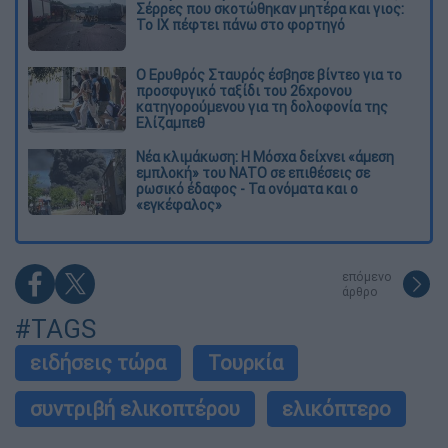
Σέρρες που σκοτώθηκαν μητέρα και γιος:
Το ΙΧ πέφτει πάνω στο φορτηγό
Ο Ερυθρός Σταυρός έσβησε βίντεο για το
προσφυγικό ταξίδι του 26χρονου
κατηγορούμενου για τη δολοφονία της
Ελίζαμπεθ
Νέα κλιμάκωση: Η Μόσχα δείχνει «άμεση
εμπλοκή» του ΝΑΤΟ σε επιθέσεις σε
ρωσικό έδαφος - Τα ονόματα και ο
«εγκέφαλος»
επόμενο
άρθρο
#TAGS
ειδήσεις τώρα
Τουρκία
συντριβή ελικοπτέρου
ελικόπτερο