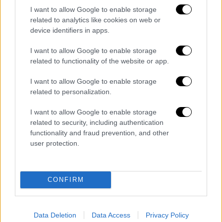
I want to allow Google to enable storage
related to analytics like cookies on web or
Συντριβή ελικοπτέρου στην Τουρκία/yenisafak
device identifiers in apps.
#SONDAKİKA
- Muğla Eğitim ve
I want to allow Google to enable storage
related to functionality of the website or app.
Araştırma Hastanesi'ne çarpan bir
helikopter, yakınındaki boş alana
I want to allow Google to enable storage
düştü. Ekiplerin olay yerinde
related to personalization.
çalışmaları sürüyor.
I want to allow Google to enable storage
pic.twitter.com/wTR8co3fsL
related to security, including authentication
functionality and fraud prevention, and other
— Habertürk TV (@HaberturkTV)
user protection.
December 22, 2024
Στην περιοχή επικρατεί πυκνή ομίχλη. Σε
CONFIRM
βίντεο που ήρθε στη δημοσιότητα
καταγράφεται η στιγμή που το ελικόπτερο
προσπαθεί να απογειωθεί και ενώ είναι στον
Data Deletion
Data Access
Privacy Policy