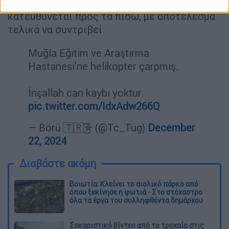
αέρα λόγω των ισχυρών ανέμων
κατευθύνεται προς τα πίσω, με αποτέλεσμα
τελικά να συντριβεί.
Muğla Eğitim ve Araştırma
Hastanesi'ne helikopter çarpmış.
İnşallah can kaybı yoktur.
pic.twitter.com/IdxAdw266Q
— Börü 🇹🇷͜͜͡͡✯ (@Tc_Tug)
December
22, 2024
Διαβάστε ακόμη
Βοιωτία: Κλείνει το αιολικό πάρκο από
όπου ξεκίνησε η φωτιά - Στο στόχαστρο
όλα τα έργα του συλληφθέντα δημάρχου
Σοκαριστικό βίντεο από το τροχαίο στις