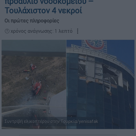
προαύλιο νοσοκομείου –
Τουλάχιστον 4 νεκροί
Οι πρώτες πληροφορίες
🕛 χρόνος ανάγνωσης: 1 λεπτό ┋
Συντριβή ελικοπτέρου στην Τουρκία/yenisafak