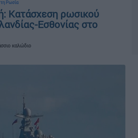
 τη Ρωσία
ή: Κατάσχεση ρωσικού
νλανδίας-Εσθονίας στο
άσσιο καλώδιο