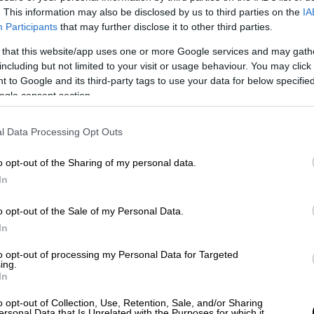
. This information may also be disclosed by us to third parties on the
IA
Participants
that may further disclose it to other third parties.
ότι αποτελεί μέρος ενός «σκιώδους
 that this website/app uses one or more Google services and may gath
 Κουκ,
μετέφερε αμόλυβδη
βενζίνη
, την
including but not limited to your visit or usage behaviour. You may click 
ικό λιμάνι, σύμφωνα με το τελωνείο της
 to Google and its third-party tags to use your data for below specifi
ogle consent section.
l Data Processing Opt Outs
o opt-out of the Sharing of my personal data.
In
o opt-out of the Sale of my Personal Data.
In
to opt-out of processing my Personal Data for Targeted
ing.
In
o opt-out of Collection, Use, Retention, Sale, and/or Sharing
ersonal Data that Is Unrelated with the Purposes for which it