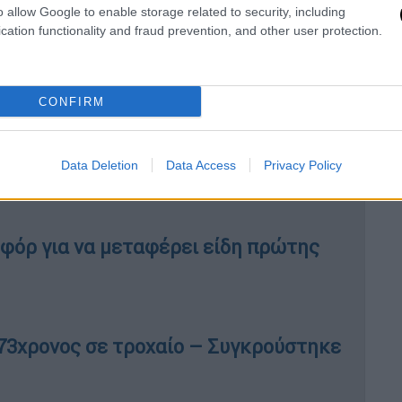
o allow Google to enable storage related to security, including
cation functionality and fraud prevention, and other user protection.
ς υποδομές έχουν γίνει τόσο συχνές που
κειται για ατυχήματα ή απλώς για κακούς
CONFIRM
ονός υπουργός Εξωτερικών, Μάργκους
Data Deletion
Data Access
Privacy Policy
φόρ για να μεταφέρει είδη πρώτης
73χρονος σε τροχαίο – Συγκρούστηκε