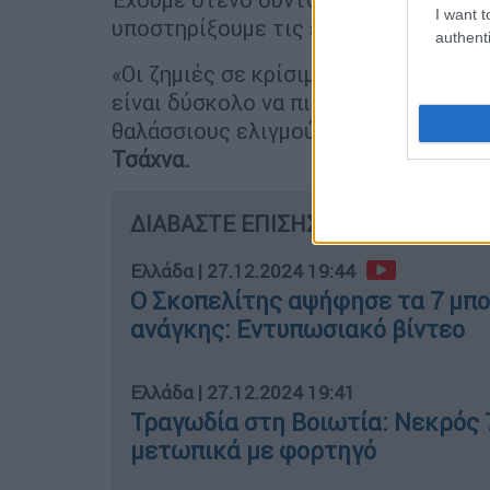
I want t
υποστηρίξουμε τις έρευνές τους.
authenti
«Οι ζημιές σε κρίσιμες υποθαλάσσιε
είναι δύσκολο να πιστέψουμε ότι πρό
θαλάσσιους ελιγμούς», δήλωσε ο
Εσθ
Τσάχνα.
ΔΙΑΒΑΣΤΕ ΕΠΙΣΗΣ
Ελλάδα
|
27.12.2024 19:44
Ο Σκοπελίτης αψήφησε τα 7 μπο
ανάγκης: Εντυπωσιακό βίντεο
Ελλάδα
|
27.12.2024 19:41
Τραγωδία στη Βοιωτία: Νεκρός 
μετωπικά με φορτηγό