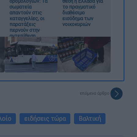
δρομολογίων: Τα
θέση η Ελλάδα για
σωματεία
το πραγματικό
απαντούν στις
διαθέσιμο
καταγγελίες, οι
εισόδημα των
παρατάξεις
νοικοκυριών
περνούν στην
αντεπίθεση
επόμενο άρθρο
λοίο
ειδήσεις τώρα
Βαλτική