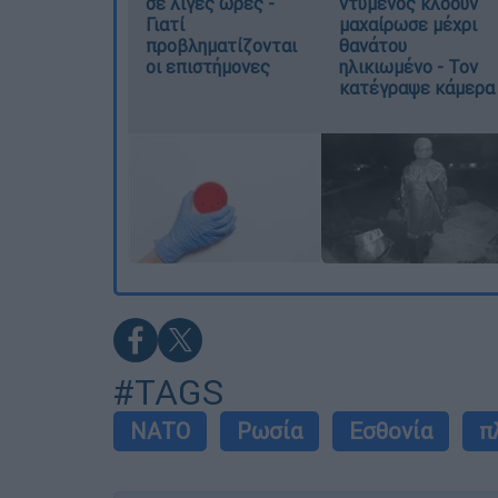
σε λίγες ώρες -
ντυμένος κλόουν
Γιατί
μαχαίρωσε μέχρι
προβληματίζονται
θανάτου
οι επιστήμονες
ηλικιωμένο - Τον
κατέγραψε κάμερα
#TAGS
ΝΑΤΟ
Ρωσία
Εσθονία
π