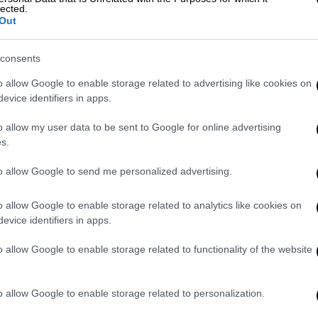
lected.
Out
consents
o allow Google to enable storage related to advertising like cookies on
evice identifiers in apps.
εί τη Ρωσία
o allow my user data to be sent to Google for online advertising
s.
ς κυρώσεις κατά ρωσικών πλοίων.
to allow Google to send me personalized advertising.
μη καταστροφή ζωτικής σημασίας
πλοίο είναι μέρος του ρωσικού στόλου-
o allow Google to enable storage related to analytics like cookies on
 και το περιβάλλον, ενώ χρηματοδοτεί τον
evice identifiers in apps.
.
o allow Google to enable storage related to functionality of the website
υμπεριλαμβανομένων κυρώσεων, για να
κολουθούμε τις έρευνες της Εσθονίας και
o allow Google to enable storage related to personalization.
 να παράσχουμε περαιτέρω υποστήριξη.
μμάχους μας και είμαστε έτοιμοι να