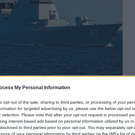
ocess My Personal Information
 το ΕΘΝΟΣ στη Google
to opt-out of the sale, sharing to third parties, or processing of your per
formation for targeted advertising by us, please use the below opt-out s
 να δηλώσουν τη στήριξή τους σε
r selection. Please note that after your opt-out request is processed y
ές της πρώτης ξεκίνησαν έρευνα για
eing interest-based ads based on personal information utilized by us or
ωδίου μεταφοράς ηλεκτρικής ενέργειας
που
disclosed to third parties prior to your opt-out. You may separately opt-
όπλοιο που προερχόταν από τη Ρωσία και
losure of your personal information by third parties on the IAB’s list of