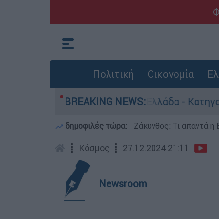
Φ
Πολιτική
Οικονομία
Ελ
 ανθρωποκτονίες στην Ελλάδα - Κατηγορείται κα
BREAKING NEWS:
δημοφιλές τώρα:
Ζάκυνθος: Τι απαντά η 
┋
Κόσμος
┋
27.12.2024 21:11
Newsroom