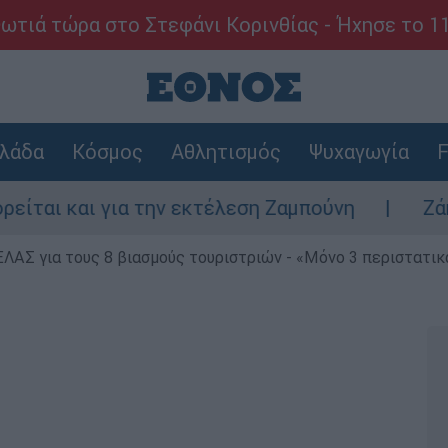
ωτιά τώρα στο Στεφάνι Κορινθίας - Ήχησε το 1
λάδα
Κόσμος
Αθλητισμός
Ψυχαγωγία
F
ι για την εκτέλεση Ζαμπούνη
Ζάκυνθος: Τ
ΕΛΑΣ για τους 8 βιασμούς τουριστριών - «Μόνο 3 περιστατικ