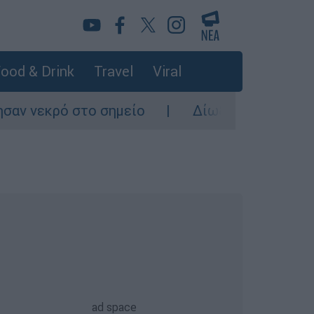
ood & Drink
Travel
Viral
το σημείο
Δίωξη για ανθρωποκτονία από π