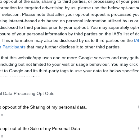
to opt-out of the sale, sharing to third parties, or processing of your per
πειδή
αρνήθηκε να κάνει χρήση του
formation for targeted advertising by us, please use the below opt-out s
ισμένων των θυρών,
λέγοντας ότι θέλει να
r selection. Please note that after your opt-out request is processed y
eing interest-based ads based on personal information utilized by us or
λευρά σε ό,τι αφορά τα θύματα βιασμών και
disclosed to third parties prior to your opt-out. You may separately opt-
losure of your personal information by third parties on the IAB’s list of
. This information may also be disclosed by us to third parties on the
IA
Participants
that may further disclose it to other third parties.
 that this website/app uses one or more Google services and may gath
including but not limited to your visit or usage behaviour. You may click 
 to Google and its third-party tags to use your data for below specifi
ogle consent section.
l Data Processing Opt Outs
o opt-out of the Sharing of my personal data.
In
o opt-out of the Sale of my Personal Data.
In