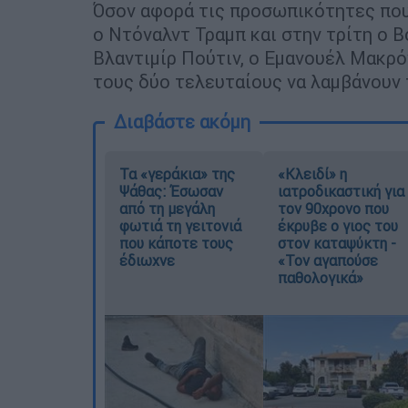
Όσον αφορά τις προσωπικότητες που
ο Ντόναλντ Τραμπ και στην τρίτη ο Β
Βλαντιμίρ Πούτιν, ο Εμανουέλ Μακρό
τους δύο τελευταίους να λαμβάνουν 
Διαβάστε ακόμη
Τα «γεράκια» της
«Κλειδί» η
Ψάθας: Έσωσαν
ιατροδικαστική για
από τη μεγάλη
τον 90χρονο που
φωτιά τη γειτονιά
έκρυβε ο γιος του
που κάποτε τους
στον καταψύκτη -
έδιωχνε
«Τον αγαπούσε
παθολογικά»