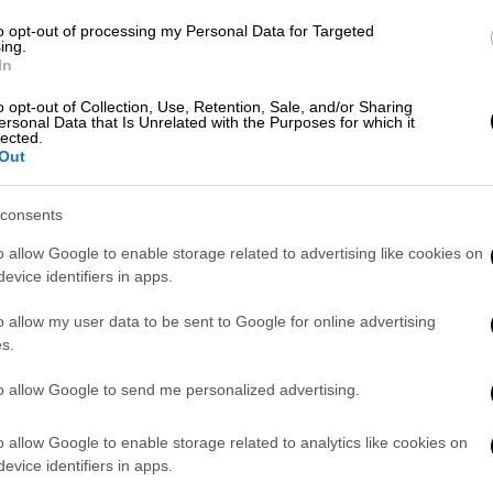
to opt-out of processing my Personal Data for Targeted
ing.
In
o opt-out of Collection, Use, Retention, Sale, and/or Sharing
ersonal Data that Is Unrelated with the Purposes for which it
lected.
στείτε όσο το δυνατόν περισσότερο τη
Out
 ευχαριστώ. Είμαι εδώ με πολλή συγκίνηση
consents
η δοκιμασία για μένα. Και σκέφτομαι
o allow Google to enable storage related to advertising like cookies on
τον
Νταβίντ
, την Καρολίν και τον
Φλοριάν
.
evice identifiers in apps.
ότι αυτά είναι το
μέλλον
και γι' αυτά ήθελα
o allow my user data to be sent to Google for online advertising
s.
. Επίσης, τον Οράν και τη
Σελέν
.
to allow Google to send me personalized advertising.
ες
που επηρεάζονται από αυτή την υπόθεση
υτές τις ιστορίες, που συχνά βρίσκονται
o allow Google to enable storage related to analytics like cookies on
ε τον ίδιο αγώνα».
evice identifiers in apps.