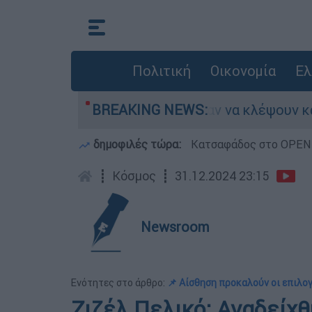
Πολιτική
Οικονομία
Ελ
Άνω Λιόσια: Πήγαν να κλέψουν καλώδια, έπαθε
BREAKING NEWS:
δημοφιλές τώρα:
Κατσαφάδος στο OPEN: 
┋
Κόσμος
┋
31.12.2024 23:15
Newsroom
Ενότητες στο άρθρο:
📌 Αίσθηση προκαλούν οι επιλο
Ζιζέλ Πελικό: Αναδείχ