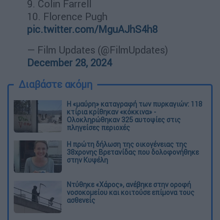
9. Colin Farrell
10. Florence Pugh
pic.twitter.com/MguAJhS4h8
— Film Updates (@FilmUpdates)
December 28, 2024
Διαβάστε ακόμη
Η «μαύρη» καταγραφή των πυρκαγιών: 118
κτίρια κρίθηκαν «κόκκινα» -
Ολοκληρώθηκαν 325 αυτοψίες στις
πληγείσες περιοχές
Η πρώτη δήλωση της οικογένειας της
38χρονης Βρετανίδας που δολοφονήθηκε
στην Κυψέλη
Ντύθηκε «Χάρος», ανέβηκε στην οροφή
νοσοκομείου και κοιτούσε επίμονα τους
ασθενείς