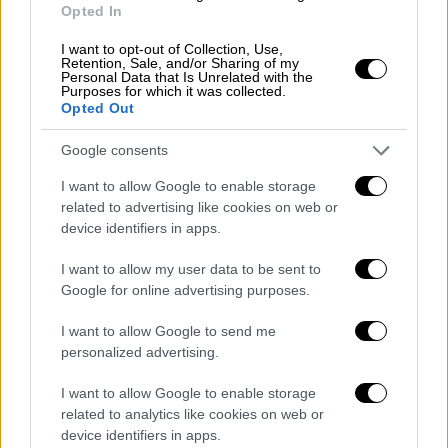
Opted In
I want to opt-out of Collection, Use,
Retention, Sale, and/or Sharing of my
Personal Data that Is Unrelated with the
Purposes for which it was collected.
Opted Out
Google consents
I want to allow Google to enable storage
related to advertising like cookies on web or
Δεν θα πρέπει να αποτελεί έκπληξη το
device identifiers in apps.
γεγονός ότι ο κόσμος κατέφυγε στα μέσα
κοινωνικής δικτύωσης για να εκφράσει την
I want to allow my user data to be sent to
Google for online advertising purposes.
άποψή του για τη λίστα. Και, ενώ κάποιοι
δήλωσαν την αγάπη τους για τη βραβευμένη
I want to allow Google to send me
με δύο Όσκαρ ηθοποιό, ταυτόχρονα δεν
personalized advertising.
μπορούσαν να αποδεχτούν την υψηλή θέση
I want to allow Google to enable storage
της στην κατάταξη.
related to analytics like cookies on web or
device identifiers in apps.
Ο ενδοιασμός των χρηστών δεν αφορούσε