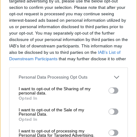
targeted advertising by us, please use the below opt-out
section to confirm your selection. Please note that after your
ΔΙΑΒΑΣΤΕ ΕΠΙΣΗΣ
opt-out request is processed you may continue seeing
interest-based ads based on personal information utilized by
Κόσμος
|
31.12.2024 19:23
us or personal information disclosed to third parties prior to
Γερμανία: Αιματηρή επίθεση με
your opt-out. You may separately opt-out of the further
τραυματίες στο Βερολίνο - Ένας
disclosure of your personal information by third parties on the
νεκρός στη Βάδη
IAB’s list of downstream participants. This information may
also be disclosed by us to third parties on the
IAB’s List of
Downstream Participants
that may further disclose it to other
Ελλάδα
|
31.12.2024 19:35
third parties.
Ανασκόπηση 2024: Φωτογραφίες από
Please note that this website/app uses one or more Google
Personal Data Processing Opt Outs
στιγμές που «σημάδεψαν» τη χρονιά
services and may gather and store information including but
not limited to your visit or usage behaviour. You may click to
I want to opt-out of the Sharing of my
personal data.
grant or deny consent to Google and its third-party tags to
Opted In
use your data for below specified purposes in below Google
consent section.
«Κόκκινο πανί» η Έμα Στόουν
I want to opt-out of the Sale of my
Personal Data.
Opted In
I want to opt-out of processing my
Personal Data for Targeted Advertising.