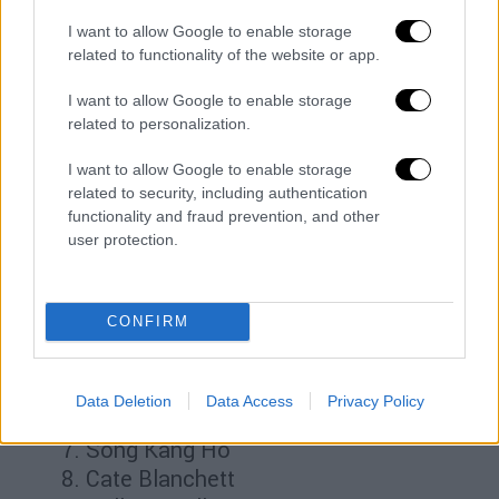
τη Στόουν αυτή καθ’ αυτή, αλλά μάλλον την
I want to allow Google to enable storage
τοποθέτησή της στη 2η θέση. Πολλοί
related to functionality of the website or app.
λογαριασμοί του «X» δήλωσαν μάλιστα ποιος
I want to allow Google to enable storage
πιστεύουν ότι θα έπρεπε να είναι πάνω από
related to personalization.
την πρωταγωνίστρια του «Poor Things».
I want to allow Google to enable storage
The Independent ranks the 60 best
related to security, including authentication
actors of 21st-century cinema.
functionality and fraud prevention, and other
user protection.
1. Philip Seymour Hoffman
2. Emma Stone
CONFIRM
3. Daniel Day-Lewis
4. Denzel Washington
5. Nicole Kidman
Data Deletion
Data Access
Privacy Policy
6. Daniel Kaluuya
7. Song Kang Ho
8. Cate Blanchett