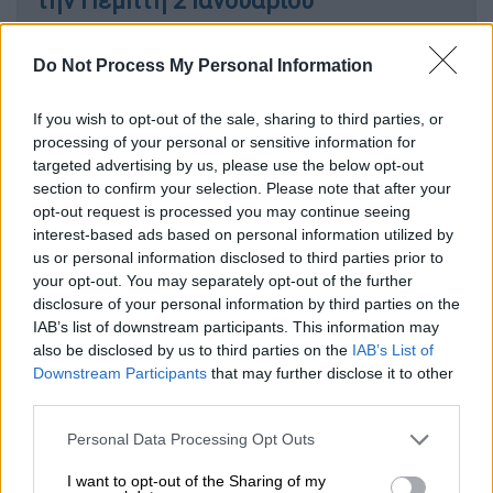
την Πέμπτη 2 Ιανουαρίου
Κόσμος
|
02.01.2025 07:18
Do Not Process My Personal Information
Νέα Ορλεάνη: Ερευνούν διασύνδεση
της επίθεσης με την έκρηξη στο Λας
If you wish to opt-out of the sale, sharing to third parties, or
processing of your personal or sensitive information for
Βέγκας - Εμπνευσμένος από τον ISIS ο
targeted advertising by us, please use the below opt-out
δράστης
section to confirm your selection. Please note that after your
opt-out request is processed you may continue seeing
interest-based ads based on personal information utilized by
us or personal information disclosed to third parties prior to
your opt-out. You may separately opt-out of the further
Η απειλή Τραμπ στη Χαμάς
disclosure of your personal information by third parties on the
IAB’s list of downstream participants. This information may
Ισραηλινοί αξιωματούχοι
δήλωσαν πως η
also be disclosed by us to third parties on the
IAB’s List of
Χαμάς «συνεχίζει να αρνείται» να
Downstream Participants
that may further disclose it to other
παρουσιάσει
κατάλογο των ομήρων που
third parties.
παραμένουν
ζωντανοί
στα χέρια
μαχητών
Please note that this website/app uses one or more Google
Personal Data Processing Opt Outs
της στη
Λωρίδα της Γάζας
, ανέφερε η
services and may gather and store information including but
εφημερίδα Times of Israel την
Τετάρτη
.
not limited to your visit or usage behaviour. You may click to
I want to opt-out of the Sharing of my