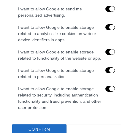
Οι διαπραγματεύσεις στις οποίες
μεσολαβούσαν το
Κατάρ
, η Αίγυπτος και οι
I want to allow Google to send me
personalized advertising.
ΗΠΑ
ουδέποτε καρποφόρησαν έπειτα από τη
μοναδική κατάπαυση του πυρός που
I want to allow Google to enable storage
συμφωνήθηκε
, για μια εβδομάδα τον
related to analytics like cookies on web or
Νοέμβριο του
2023
.
device identifiers in apps.
Η εικόνα που
παρουσιάζουν
τα
I want to allow Google to enable storage
related to functionality of the website or app.
δημοσιεύματα έρχεται σε πλήρη αντίθεση με
την
αισιοδοξία
των προηγούμενων
I want to allow Google to enable storage
εβδομάδων. Στα μέσα Δεκεμβρίου, ο
related to personalization.
υπουργός Άμυνας του Ισραήλ
Ισραέλ Κατς
I want to allow Google to enable storage
διαβεβαίωνε πως η σύναψη συμφωνίας
related to security, including authentication
βρισκόταν πιο κοντά παρά ποτέ.
functionality and fraud prevention, and other
user protection.
Ανάλογος ήταν ο τόνος της
Χαμάς
, του
Παλαιστινιακού Ισλαμικού Τζιχάντ
και του
Λαϊκού Μετώπου
για την Απελευθέρωση της
CONFIRM