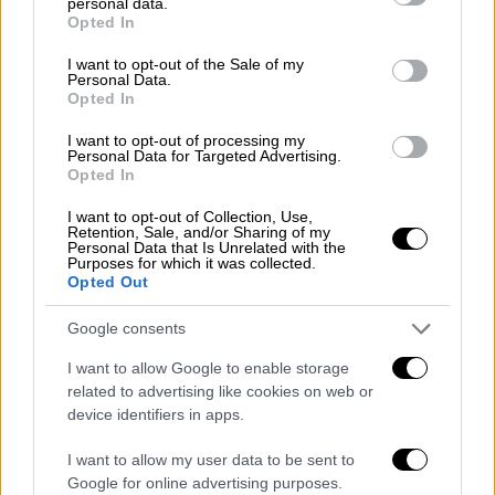
personal data.
grant or deny consent to Google and its third-party tags to
Opted In
Από την πλευρά της, η εφημερίδα Wall Street
use your data for below specified purposes in below Google
Journal σημείωσε πως
Άραβες
οι οποίοι
consent section.
I want to opt-out of the Sale of my
Personal Data.
μεσολαβούν στις συνομιλίες δεν
αναμένουν
Opted In
τα μέρη να επιστρέψουν στο τραπέζι των
I want to opt-out of processing my
διαπραγματεύσεων
παρά αφού ορκιστεί και
Personal Data for Targeted Advertising.
αναλάβει την
εξουσία
ο Ρεπουμπλικάνος
Opted In
εκλεγμένος πρόεδρος των ΗΠΑ
Ντόναλντ
I want to opt-out of Collection, Use,
Τραμπ
, την 20ή Ιανουαρίου.
Retention, Sale, and/or Sharing of my
Personal Data that Is Unrelated with the
Purposes for which it was collected.
Opted Out
Ο κ.
Τραμπ
είχε απειλήσει τη
Χαμάς
πως θα
«πληρώσει» πολύ ακριβά αν οι όμηροι δεν
Google consents
έχουν επιστρέψει στα σπίτια τους πριν από
I want to allow Google to enable storage
την ορκωμοσία του -δεν έκανε ποτέ σαφές
related to advertising like cookies on web or
τι
εννοούσε
.
device identifiers in apps.
Οι διαπραγματεύσεις
I want to allow my user data to be sent to
Google for online advertising purposes.