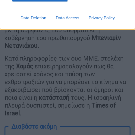
Παλαιστίνης
.
Ωστόσο, κατά τα δημοσιεύματα, η
Χαμάς
Data Deletion
Data Access
Privacy Policy
επιμένει στον όρο ο
πόλεμος
να τερματιστεί
με τη συμφωνία, που απορρίπτει η
κυβέρνηση του πρωθυπουργού
Μπενιαμίν
Νετανιάχου.
Κατά πληροφορίες των δυο ΜΜΕ, στελέχη
της
Χαμάς
επιχειρηματολογούν πως θα
χρειαστεί χρόνος και παύση των
εχθροπραξιών για να μπορέσει το κίνημα να
εξακριβώσει πού βρίσκονται οι όμηροι και
ποια είναι η
κατάστασή
τους. Η ισραηλινή
πλευρά δυσπιστεί, σημείωσε η
Times of
Israel.
Διαβάστε ακόμη