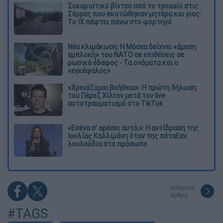
Σοκαριστικό βίντεο από το τροχαίο στις
Σέρρες που σκοτώθηκαν μητέρα και γιος:
Το ΙΧ πέφτει πάνω στο φορτηγό
Νέα κλιμάκωση: Η Μόσχα δείχνει «άμεση
εμπλοκή» του ΝΑΤΟ σε επιθέσεις σε
ρωσικό έδαφος - Τα ονόματα και ο
«εγκέφαλος»
«Χρειάζομαι βοήθεια»: Η πρώτη δήλωση
του Πέρεζ Χίλτον μετά τον live
αυτοτραυματισμό στο TikTok
«Εσένα σ’ αρέσει αυτό;»: Η αντίδραση της
Ιουλίας Καλλιμάνη όταν της πέταξαν
λουλούδια στο πρόσωπο
επόμενο
άρθρο
#TAGS