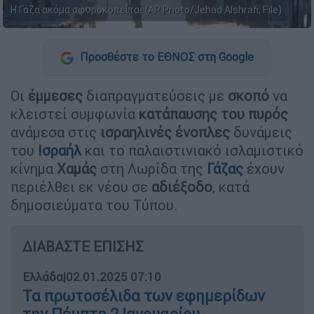
Η Γάζα ακόμα σφυροκοπείται (AP Photo/Jehad Alshrafi, File)
Προσθέστε το ΕΘΝΟΣ στη Google
Οι
έμμεσες
διαπραγματεύσεις με
σκοπό
να
κλειστεί συμφωνία
κατάπαυσης του πυρός
ανάμεσα στις
ισραηλινές ένοπλες
δυνάμεις
του
Ισραήλ
και το παλαιστινιακό ισλαμιστικό
κίνημα
Χαμάς
στη Λωρίδα της
Γάζας
έχουν
περιέλθει εκ νέου σε
αδιέξοδο
, κατά
δημοσιεύματα του Τύπου.
ΔΙΑΒΑΣΤΕ ΕΠΙΣΗΣ
Ελλάδα
|
02.01.2025 07:10
Τα πρωτοσέλιδα των εφημερίδων