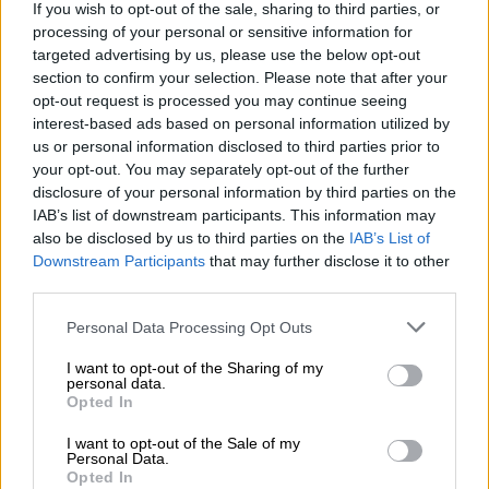
If you wish to opt-out of the sale, sharing to third parties, or
προτού μεταπηδήσει το 2019 στο δεξιό
processing of your personal or sensitive information for
Λικούντ του πρωθυπουργού Νετανιάχου-
targeted advertising by us, please use the below opt-out
κατά τη διάρκεια τηλεοπτικού διαγγέλματός
section to confirm your selection. Please note that after your
opt-out request is processed you may continue seeing
του.
interest-based ads based on personal information utilized by
us or personal information disclosed to third parties prior to
ΔΙΑΒΑΣΤΕ ΕΠΙΣΗΣ
your opt-out. You may separately opt-out of the further
disclosure of your personal information by third parties on the
IAB’s list of downstream participants. This information may
Κόσμος
|
02.01.2025 08:40
also be disclosed by us to third parties on the
IAB’s List of
Τουλάχιστον 10 νεκροί σε
Downstream Participants
that may further disclose it to other
βομβαρδισμό του Ισραήλ σε
third parties.
καταυλισμό της Γάζας
Please note that this website/app uses one or more Google
Personal Data Processing Opt Outs
services and may gather and store information including but
not limited to your visit or usage behaviour. You may click to
I want to opt-out of the Sharing of my
personal data.
grant or deny consent to Google and its third-party tags to
Opted In
«
Υπηρέτησα τη χώρα για 35 χρόνια
στον
use your data for below specified purposes in below Google
στρατό και για μια δεκαετία στην κυβέρνηση
consent section.
I want to opt-out of the Sale of my
Personal Data.
και στην Κνέσετ. Υπάρχουν στιγμές που
Opted In