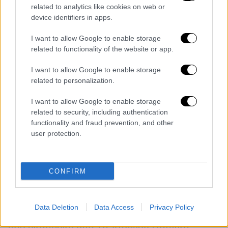
σε διάφορα μέτωπα, ο πρώην υπουργός
related to analytics like cookies on web or
Άμυνας πυροδότησε την οργή κομμάτων των
device identifiers in apps.
υπερορθόδοξων Εβραίων, συμμάχων-
κλειδιών στην κυβερνητική συμμαχία του
I want to allow Google to enable storage
related to functionality of the website or app.
πρωθυπουργού Νετανιάχου, διατάσσοντας
την
επιστράτευση 10.000 αρρένων
μελών
I want to allow Google to enable storage
της κοινότητας αυτής που βρίσκονταν στο
related to personalization.
προβλεπόμενο ηλικιακό φάσμα.
I want to allow Google to enable storage
Στο διάγγελμά του, ο κ. Γκάλαντ υποσχέθηκε
related to security, including authentication
functionality and fraud prevention, and other
πως
θα
«
συνεχίσει να εργάζεται
με όλες
user protection.
(του) τις δυνάμεις για να γυρίσουν σπίτι» οι
όμηροι που παραμένουν κρατούμενοι στη
Λωρίδα της Γάζας από την 7η Οκτωβρίου
CONFIRM
2023.
Σε βάρος του Γιοάβ Γκάλαντ, όπως και του κ.
Data Deletion
Data Access
Privacy Policy
Νετανιάχου, εκκρεμεί ένταλμα σύλληψης