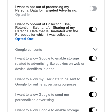
πρέπει να κάνεις παύση, να επανεξετάσεις
I want to opt-out of processing my
την κατεύθυνση που έχεις πάρει», πρόσθεσε
Personal Data for Targeted Advertising.
ο 66χρονος άλλοτε αξιωματικός των
Opted In
ειδικών δυνάμεων του πολεμικού ναυτικού
I want to opt-out of Collection, Use,
και επικεφαλής της νότιας διοίκησης.
Retention, Sale, and/or Sharing of my
Personal Data that Is Unrelated with the
Purposes for which it was collected.
Εκκρεμεί ένταλμα εις βάρος του
Opted Out
Ο κ. Γκάλαντ για χρόνια θεωρείτο «
γεράκι
»
Google consents
της ισραηλινής κυβέρνησης
. Ως υπουργός
I want to allow Google to enable storage
Άμυνας, διαδραμάτισε κεντρικό ρόλο μετά
related to advertising like cookies on web or
την άνευ προηγουμένου έφοδο του
device identifiers in apps.
στρατιωτικού βραχίονα της Χαμάς στο νότιο
I want to allow my user data to be sent to
τμήμα της ισραηλινής επικράτειας την 7η
Google for online advertising purposes.
Οκτωβρίου 2023, το έναυσμα του πολέμου
στη Λωρίδα της Γάζας.
I want to allow Google to send me
personalized advertising.
Όμως, έπειτα από κάπου έναν χρόνο πολέμου
I want to allow Google to enable storage