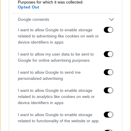
Purposes for which it was collected.
comeback του παντοδύναμου Τραμπ -
Opted Out
Προσπαθεί να ξαναγράψει την
ιστορία της εισβολής στο Καπιτώλιο
Google consents
I want to allow Google to enable storage
Κόσμος
|
07.01.2025 07:29
related to advertising like cookies on web or
device identifiers in apps.
Πρώτος θάνατος ανθρώπου που
σχετίζεται με τη γρίπη των πτηνών
I want to allow my user data to be sent to
στις ΗΠΑ
Google for online advertising purposes.
I want to allow Google to send me
personalized advertising.
Πρόσθετη ενίσχυση για το Super Bowl
I want to allow Google to enable storage
related to analytics like cookies on web or
Ο απερχόμενος αρχηγός του κράτους
device identifiers in apps.
διέταξε να διατεθούν «επιπρόσθετοι
I want to allow Google to enable storage
ομοσπονδιακοί πόροι για να βοηθηθεί η Νέα
related to functionality of the website or app.
Ορλεάνη να ετοιμαστεί για προσεχείς