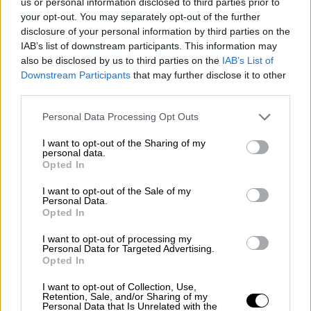
ο Σαμσούντ Ντιν Τζαμπάρ, όρμησε με
us or personal information disclosed to third parties prior to
your opt-out. You may separately opt-out of the further
νοικιασμένο φορτηγάκι εναντίον
disclosure of your personal information by third parties on the
διερχόμενων σε αυτόν τον δρόμο, συνώνυμο
IAB’s list of downstream participants. This information may
των μπαρ, της τζαζ, της γιορτής.
also be disclosed by us to third parties on the
IAB’s List of
Downstream Participants
that may further disclose it to other
Η Τζιλ Μπάιντεν
άφησε λουλούδια
, κατόπιν
third parties.
παρέμεινε σιωπηλή, με το κεφάλι
Please note that this website/app uses one or more Google
Personal Data Processing Opt Outs
κατεβασμένο, όπως και ο Τζο Μπάιντεν,
services and may gather and store information including but
προτού ο πρόεδρος κάνει το σταυρό του
not limited to your visit or usage behaviour. You may click to
I want to opt-out of the Sharing of my
personal data.
καθώς έφευγε. Και οι δυο αναμενόταν να
grant or deny consent to Google and its third-party tags to
Opted In
use your data for below specified purposes in below Google
παρευρεθούν σε
διαθρησκευτική λειτουργία
consent section.
I want to opt-out of the Sale of my
για τα θύματα στον καθεδρικό ναό του Σεντ
Personal Data.
Λούις της
Νέας Ορλεάνης.
Opted In
I want to opt-out of processing my
Personal Data for Targeted Advertising.
ΔΙΑΒΑΣΤΕ ΕΠΙΣΗΣ
Opted In
Κόσμος
|
06.01.2025 22:14
I want to opt-out of Collection, Use,
Retention, Sale, and/or Sharing of my
Τέσσερα χρόνια μετά: Το μεγάλο
Personal Data that Is Unrelated with the