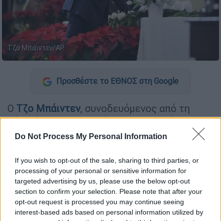
Τζο Μπάιντεν/ΑP
Προσθέστε το ΕΘΝΟΣ στη Google
Ο
Τζο Μπάιντεν
, συνοδευόμενος από τη
σύζυγό του Τζιλ, μετέβη χθες Δευτέρα στον
τόπο της
επίθεσης
με τη χρήση αυτοκινήτου
Do Not Process My Personal Information
ως
όπλου
, η οποία στοίχισε τη ζωή σε
14
ανθρώπους
την 1η Ιανουαρίου στη Νέα
If you wish to opt-out of the sale, sharing to third parties, or
Ορλεάνη (Λουιζιάνα, νότια). Το προεδρικό
processing of your personal or sensitive information for
targeted advertising by us, please use the below opt-out
ζευγάρι έκανε σύντομη στάση στην
section to confirm your selection. Please note that after your
Μπέρμπον Στριτ, μπροστά σε αυτοσχέδιο
opt-out request is processed you may continue seeing
μνημείο για τα θύματα, εκεί όπου ο ύποπτος,
interest-based ads based on personal information utilized by