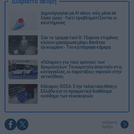
Διαβάστε ακόμη
Δημιούργησαν με AI νέους ιούς μέσα σε
λίγες ώρες - Γιατί προβληματίζονται οι
επιστήμονες
Σαν το τρομακτικό It: 15χρονο ντυμένος
κλόουν μαχαίρωσε μέχρι θανάτου
ηλικιωμένο - Τον κατέγραψε κάμερα
«Πόλεμος» για τους χρόνους των
δρομολογίων: Τα σωματεία απαντούν στις
καταγγελίες, οι παρατάξεις περνούν στην
αντεπίθεση
Κόλαφος ΟΟΣΑ: Στην τελευταία θέση η
Ελλάδα για το πραγματικό διαθέσιμο
εισόδημα των νοικοκυριών
επόμενο
άρθρο