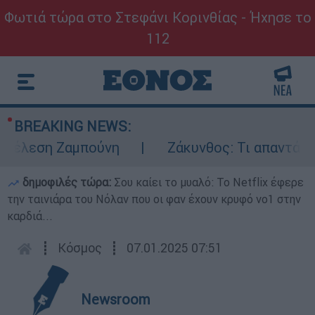
Φωτιά τώρα στο Στεφάνι Κορινθίας - Ήχησε το
112
BREAKING NEWS:
έλεση Ζαμπούνη
Ζάκυνθος: Τι απαντά η ΕΛ
δημοφιλές τώρα:
Σου καίει το μυαλό: Το Netflix έφερε
την ταινιάρα του Νόλαν που οι φαν έχουν κρυφό νο1 στην
καρδιά...
┋
Κόσμος
┋
07.01.2025 07:51
Newsroom