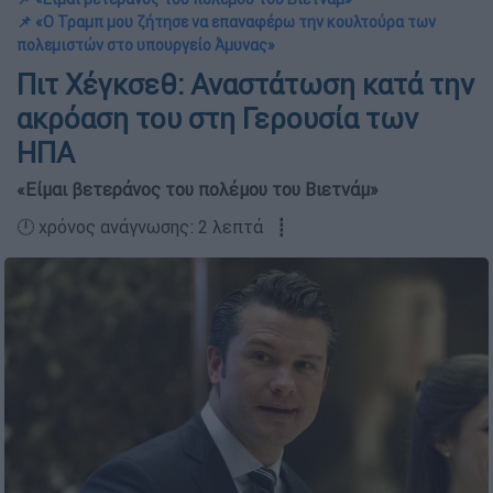
📌 «Ο Τραμπ μου ζήτησε να επαναφέρω την κουλτούρα των
πολεμιστών στο υπουργείο Άμυνας»
Πιτ Χέγκσεθ: Αναστάτωση κατά την
ακρόαση του στη Γερουσία των
ΗΠΑ
«Είμαι βετεράνος του πολέμου του Βιετνάμ»
🕛 χρόνος ανάγνωσης: 2 λεπτά ┋