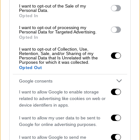
λέγοντας «Πιτ, είσαι μισογύνης», με την
consent section.
I want to opt-out of the Sale of my
αστυνομία του
Καπιτωλίου
να τρέχει και να
Personal Data.
Opted In
μη φτάνει καθώς λίγο αργότερα μια
γυναίκα
σηκώθηκε και φώναξε «Πότε θα
I want to opt-out of processing my
Personal Data for Targeted Advertising.
σταματήσετε
να βομβαρδίζετε τα μωρά στη
Opted In
Γάζα
;».
I want to opt-out of Collection, Use,
Retention, Sale, and/or Sharing of my
Η έντασή ωστόσο συνεχίστηκε καθώς
Personal Data that Is Unrelated with the
σύμφωνα με το
BBC
ένα άτομο
Purposes for which it was collected.
Opted Out
ξανασηκώθηκε και φώναξε «
ΗΠΑ
».
Google consents
Από την άλλη αμφιλεγόμενη είναι και η
στάση από τους
Δημοκρατικούς
I want to allow Google to enable storage
related to advertising like cookies on web or
γερουσιαστές
της επιτροπής Ενόπλων
device identifiers in apps.
Δυνάμεων με χαρακτηριστικό παράδειγμα
των
Δημοκρατικό
γερουσιαστή Τζακ Ριντ
I want to allow my user data to be sent to
όπου εξαπέλυσε «
πυρά
» απέναντι του, με μια
Google for online advertising purposes.
σειρά κατηγοριών.
I want to allow Google to send me