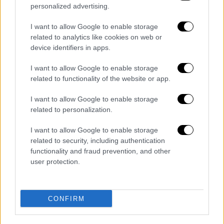
personalized advertising.
Ο
Τζακ Ριντ
αναφέρθηκε στη «αδιαφορία του
για τους νόμους του
πολέμου
», την
I want to allow Google to enable storage
οικονομική κακοδιαχείρισή του, τα
related to analytics like cookies on web or
ρατσιστικά και σεξιστικά σχόλια που έχει
device identifiers in apps.
κάνει ανά διαστήματα για τους
άνδρες
και
I want to allow Google to enable storage
τις γυναίκες με στολή και την κατάχρηση
related to functionality of the website or app.
αλκοόλ ενώ είπε και για τους ισχυρισμούς
περί σεξουαλικής παρενόχλησης, τους
I want to allow Google to enable storage
related to personalization.
οποίους ο
Χέγκσεθ
έχει αρνηθεί.
I want to allow Google to enable storage
«Ο Τραμπ μου ζήτησε να επαναφέρω
related to security, including authentication
την κουλτούρα των πολεμιστών στο
functionality and fraud prevention, and other
υπουργείο Άμυνας»
user protection.
Από την πλευρά του, ο
Πιτ Χέγκσεθ
, αφού
ευχαρίστησε τη
σύζυγό
του και τους
CONFIRM
ανθρώπους που στάθηκαν στο πλευρό του,