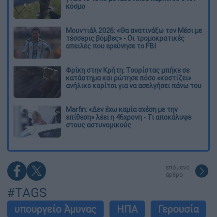
κόσμο
Μουντιάλ 2026: «Θα ανατινάξω τον Μέσι με
τέσσερις βόμβες» - Οι τρομοκρατικές
απειλές που ερεύνησε το FBI
Φρίκη στην Κρήτη: Τουρίστας μπήκε σε
κατάστημα και ρώτησε πόσο «κοστίζει»
ανήλικο κορίτσι για να ασελγήσει πάνω του
Marfin: «Δεν έχω καμία σχέση με την
επίθεση» λέει η 46χρονη - Τι αποκάλυψε
στους αστυνομικούς
επόμενο
άρθρο
#TAGS
υπουργείο Άμυνας
ΗΠΑ
Γερουσία