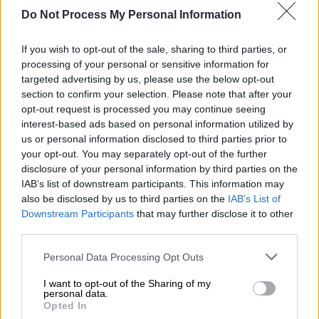
Δούκας σε Χαρίτση: Έχουμε πολύ
Do Not Process My Personal Information
αγώνα μπροστά μας για τα
απορρίμματα
If you wish to opt-out of the sale, sharing to third parties, or
processing of your personal or sensitive information for
targeted advertising by us, please use the below opt-out
Lifestyle
|
14.01.2025 18:20
section to confirm your selection. Please note that after your
Η Κέιτ Μίντλετον επισκέφθηκε το
opt-out request is processed you may continue seeing
νοσοκομείο όπου υποβλήθηκε σε
interest-based ads based on personal information utilized by
us or personal information disclosed to third parties prior to
θεραπεία - Συναντήθηκε με ασθενείς
your opt-out. You may separately opt-out of the further
disclosure of your personal information by third parties on the
IAB’s list of downstream participants. This information may
also be disclosed by us to third parties on the
IAB’s List of
«Είμαι βετεράνος του πολέμου του
Downstream Participants
that may further disclose it to other
third parties.
Βιετνάμ»
Please note that this website/app uses one or more Google
Personal Data Processing Opt Outs
Συγκεκριμένα, ένα
άτομο
σηκώθηκε από το
services and may gather and store information including but
ακροατήριο και φώναξε :«Είμαι
βετεράνος
not limited to your visit or usage behaviour. You may click to
I want to opt-out of the Sharing of my
personal data.
grant or deny consent to Google and its third-party tags to
του πολέμου του Βιετνάμ», ενώ συνέχισε
Opted In
use your data for below specified purposes in below Google