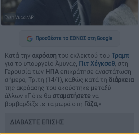
Evan Vucci/AP
Προσθέστε το ΕΘΝΟΣ στη Google
Κατά την
ακρόαση
του εκλεκτού του
Τραμπ
για το υπουργείο Άμυνας,
Πιτ Χέγκσεθ
, στη
Γερουσία των
ΗΠΑ
επικράτησε αναστάτωση
σήμερα, Τρίτη (14/1), καθώς κατά τη
διάρκεια
της ακρόασης του ακούστηκε μεταξύ
άλλων «Πότε θα
σταματήσετε
να
βομβαρδίζετε τα μωρά στη
Γάζα
;»
ΔΙΑΒΑΣΤΕ ΕΠΙΣΗΣ
Πολιτική
|
14.01.2025 18:16