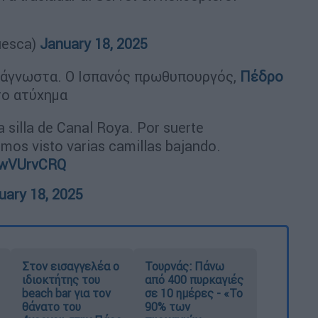
uesca)
January 18, 2025
α άγνωστα. Ο Ισπανός πρωθυπουργός,
Πέδρο
ο ατύχημα
 silla de Canal Roya. Por suerte
mos visto varias camillas bajando.
KiwVUrvCRQ
uary 18, 2025
Στον εισαγγελέα ο
Τουρνάς: Πάνω
ιδιοκτήτης του
από 400 πυρκαγιές
beach bar για τον
σε 10 ημέρες - «Το
θάνατο του
90% των