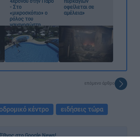
4χρονου στην Πάρο
πυρκαγιών
- Στο
οφείλεται σε
«μικροσκόπιο» ο
αμέλεια»
ρόλος του
ναυαγοσώστη
επόμενο άρθρο
οδρομικό κέντρο
ειδήσεις τώρα
Έθνος στο Google News!