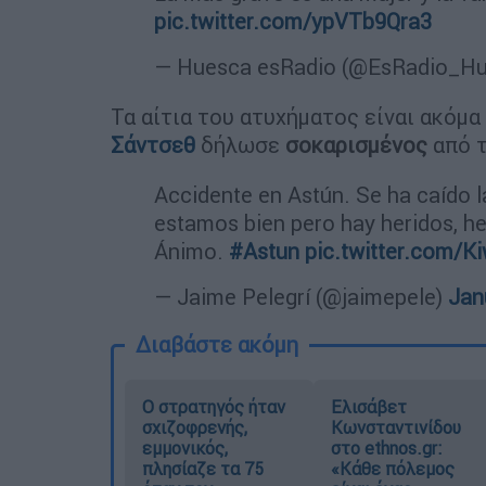
pic.twitter.com/ypVTb9Qra3
— Huesca esRadio (@EsRadio_H
Τα αίτια του ατυχήματος είναι ακόμ
Σάντσεθ
δήλωσε
σοκαρισμένος
από τ
Accidente en Astún. Se ha caído la
estamos bien pero hay heridos, he
Ánimo.
#Astun
pic.twitter.com/
— Jaime Pelegrí (@jaimepele)
Jan
Διαβάστε ακόμη
O στρατηγός ήταν
Ελισάβετ
σχιζοφρενής,
Κωνσταντινίδου
εμμονικός,
στο ethnos.gr:
πλησίαζε τα 75
«Κάθε πόλεμος