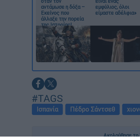
όταν τον
είναι ένας
αντάμωσε η δόξα –
εμφύλιος, όλοι
Εκείνος που
είμαστε αδέλφια»
άλλαξε την πορεία
της Ιστορίας!
#TAGS
Ισπανία
Πέδρο Σάντσεθ
χιον
Ακολούθησε το 