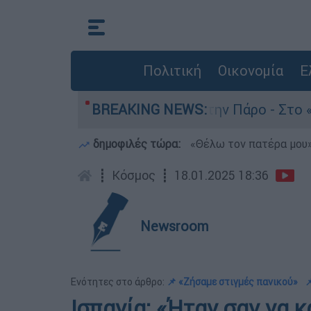
Πολιτική
Οικονομία
Ε
τον θάνατο του 4χρονου στην Πάρο - Στο «μικρο
BREAKING NEWS:
δημοφιλές τώρα:
«Θέλω τον πατέρα μου»:
┋
Κόσμος
┋
18.01.2025 18:36
Newsroom
Ενότητες στο άρθρο:
📌 «Ζήσαμε στιγμές πανικού»

Ισπανία: «Ήταν σαν να 