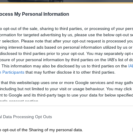
ocess My Personal Information
to opt-out of the sale, sharing to third parties, or processing of your per
formation for targeted advertising by us, please use the below opt-out s
r selection. Please note that after your opt-out request is processed y
eing interest-based ads based on personal information utilized by us or
disclosed to third parties prior to your opt-out. You may separately opt-
losure of your personal information by third parties on the IAB’s list of
. This information may also be disclosed by us to third parties on the
IA
Participants
that may further disclose it to other third parties.
 το ΕΘΝΟΣ στη Google
 that this website/app uses one or more Google services and may gath
including but not limited to your visit or usage behaviour. You may click 
αι σε κρίσιμη κατάσταση μετά το σοβαρό
 to Google and its third-party tags to use your data for below specifi
χιονοδρομικό κέντρο Αστούν στην Αραγωνία
ogle consent section.
κε 30 άνθρωποι
l Data Processing Opt Outs
ήρας
έκανε «βουτιά» από ύψος 15 μέτρων,
νται σε εξέλιξη.
o opt-out of the Sharing of my personal data.