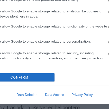
 ηλιόλουστη μέρα και έχει καλό χιόνι. Ένας
o allow Google to enable storage related to analytics like cookies on
αναβατήρες έσπασε, άνθρωποι
evice identifiers in apps.
ξαν στο έδαφος» δήλωσε ένας άλλος σκιέρ
o allow Google to enable storage related to functionality of the website
άζονται για τη φροντίδα των πληγέντων και
o allow Google to enable storage related to personalization.
λατφόρμα του X (πρώην Twitter) ο
όν.
o allow Google to enable storage related to security, including
 ξαπλωμένους στο έδαφος
cation functionality and fraud prevention, and other user protection.
l
media
έδειχναν ανθρώπους ξαπλωμένους
κυβέρνησης της Αραγονίας δήλωσε ότι
CONFIRM
ότι μεταβαίνει στο σημείο.
dos muy graves, ocho graves y de
Data Deletion
Data Access
Privacy Policy
l de heridos porque siguen evacuando.
 a trasladar al Servet en helicóptero.