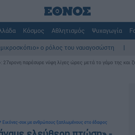
λλάδα
Κόσμος
Αθλητισμός
Ψυχαγωγία
Fo
σκόπιο» ο ρόλος του ναυαγοσώστη
Συναγερ
 27χρονη παρέσυρε νύφη λίγες ώρες μετά το γάμο της και ζη
 Εικόνες-σοκ με ανθρώπους ξαπλωμένους στο έδαφος
κάναμε ελεύθερη πτώση» -