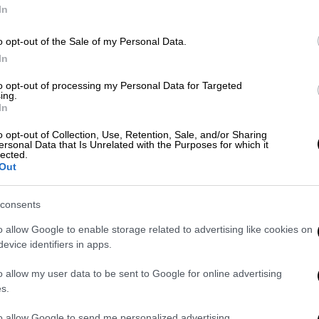
In
 τραυματίες είναι σε κρίσιμη κατάσταση
και
α, αλλά η κατάστασή τους είναι σταθερή.
o opt-out of the Sale of my Personal Data.
In
to opt-out of processing my Personal Data for Targeted
ing.
In
σπανία: Κατέρρευσε αναβατήρας του
o opt-out of Collection, Use, Retention, Sale, and/or Sharing
ersonal Data that Is Unrelated with the Purposes for which it
, οι 17 σοβαρά
lected.
Out
consents
o allow Google to enable storage related to advertising like cookies on
evice identifiers in apps.
ρα και άρχισε να πέφτει. Ήταν σαν να
ίνησε το φαινόμενο της τραμπάλας
:
o allow my user data to be sent to Google for online advertising
λη. Ζήσαμε στιγμές πανικού»
δηλώνει ο
s.
to allow Google to send me personalized advertising.