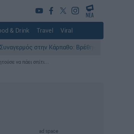
od & Drink
Travel
Viral
μός στην Κάρπαθο: Βρέθηκαν παλιά πυρομαχικά σ
τούσε να πάει σπίτι...