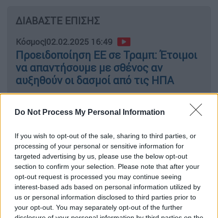
ΔΙΑΒΑΣΤΕ ΕΠΙΣΗΣ
Κόσμος
|
02.02.2025 16:49
Προειδοποίηση ΕΕ σε Τραμπ: Έτοιμοι
να απαντήσουμε με σθένος αν
αυξηθούν οι δασμοί από τις ΗΠΑ
Κόσμος
|
02.02.2025 09:34
Do Not Process My Personal Information
Ο Τραμπ με μια υπογραφή
καταδικάζει εκατομμύρια
If you wish to opt-out of the sale, sharing to third parties, or
πληθυσμούς – Καταστροφικές
processing of your personal or sensitive information for
targeted advertising by us, please use the below opt-out
επιπτώσεις από το πάγωμα της
section to confirm your selection. Please note that after your
διεθνούς βοήθειας
opt-out request is processed you may continue seeing
interest-based ads based on personal information utilized by
us or personal information disclosed to third parties prior to
your opt-out. You may separately opt-out of the further
disclosure of your personal information by third parties on the