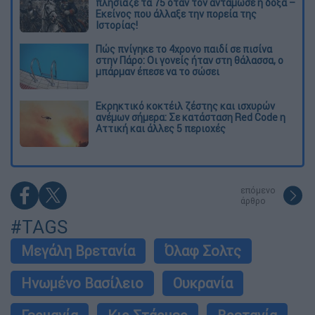
πλησίαζε τα 75 όταν τον αντάμωσε η δόξα –
Εκείνος που άλλαξε την πορεία της
Ιστορίας!
Πώς πνίγηκε το 4χρονο παιδί σε πισίνα
στην Πάρο: Οι γονείς ήταν στη θάλασσα, ο
μπάρμαν έπεσε να το σώσει
Εκρηκτικό κοκτέιλ ζέστης και ισχυρών
ανέμων σήμερα: Σε κατάσταση Red Code η
Αττική και άλλες 5 περιοχές
επόμενο
άρθρο
#TAGS
Μεγάλη Βρετανία
Όλαφ Σολτς
Ηνωμένο Βασίλειο
Ουκρανία