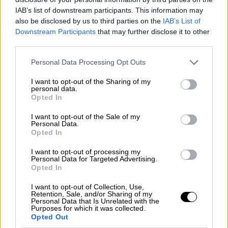
Αφότου ανέλαβε την εξουσία τον Ιούλιο, ο
IAB’s list of downstream participants. This information may
εργατικός
πρωθυπουργός
υποσχέθηκε να
also be disclosed by us to third parties on the
IAB’s List of
«επανεκκινήσει» τις σχέσεις ανάμεσα στη
Downstream Participants
that may further disclose it to other
χώρα του και την
ΕΕ
, έπειτα από χρόνια
third parties.
έντασης υπό τους συντηρητικούς
Please note that this website/app uses one or more Google
Personal Data Processing Opt Outs
προκατόχους του μετά το
Brexit
. Οι δύο
services and may gather and store information including but
ηγέτες συναντήθηκαν στο Τσέκερς, την
not limited to your visit or usage behaviour. You may click to
I want to opt-out of the Sharing of my
personal data.
grant or deny consent to Google and its third-party tags to
εξοχική κατοικία των βρετανών
Opted In
use your data for below specified purposes in below Google
πρωθυπουργών, η οποία βρίσκεται στο
consent section.
I want to opt-out of the Sale of my
Μπάκιγχαμσαϊρ
, βορειοδυτικά του Λονδίνου.
Personal Data.
Opted In
«Όταν ανέλαβα τα καθήκοντά μου (...), ήμουν
I want to opt-out of processing my
αποφασισμένος να ενισχύσω τις σχέσεις
Personal Data for Targeted Advertising.
ανάμεσα στις δύο χώρες μας, που ήταν ήδη
Opted In
πολύ καλές. (...) Και πιστεύω ότι κάναμε
I want to opt-out of Collection, Use,
πραγματικές προόδους», δήλωσε ο Κιρ
Retention, Sale, and/or Sharing of my
Personal Data that Is Unrelated with the
Στάρμερ υποδεχόμενος τον Όλαφ Σολτς.
Purposes for which it was collected.
Opted Out