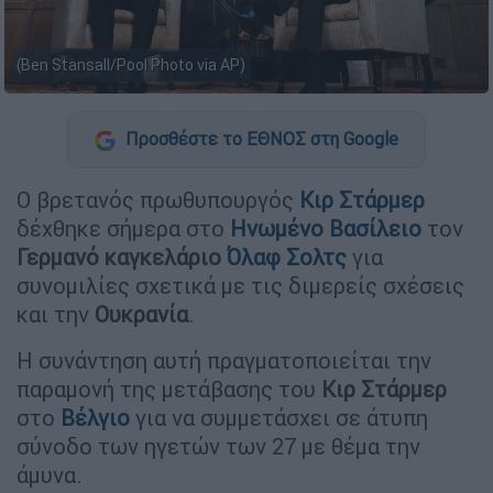
(Ben Stansall/Pool Photo via AP)
Προσθέστε το ΕΘΝΟΣ στη Google
Ο βρετανός πρωθυπουργός
Κιρ Στάρμερ
δέχθηκε σήμερα στο
Ηνωμένο Βασίλειο
τον
Γερμανό
καγκελάριο
Όλαφ Σολτς
για
συνομιλίες σχετικά με τις διμερείς σχέσεις
και την
Ουκρανία
.
Η συνάντηση αυτή πραγματοποιείται την
παραμονή της μετάβασης του
Κιρ
Στάρμερ
στο
Βέλγιο
για να συμμετάσχει σε άτυπη
σύνοδο των ηγετών των 27 με θέμα την
άμυνα.