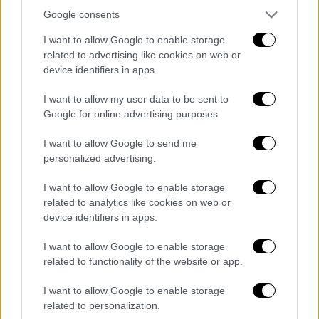
Ο ίδιος εξέφρασε την ικανοποίησή του για
Google consents
τη συνεργασία τους στην άμυνα και στη μάχη
κατά της παράνομης μετανάστευσης. Το
I want to allow Google to enable storage
related to advertising like cookies on web or
Ηνωμένο Βασίλειο και η Γερμανία
device identifiers in apps.
συμμερίζονται μια «κοινή προσέγγιση σε
ουσιώδη ζητήματα και προκλήσεις», κυρίως
I want to allow my user data to be sent to
στον πόλεμο στην Ουκρανία, δήλωσε ο Κιρ
Google for online advertising purposes.
Στάρμερ.
I want to allow Google to send me
personalized advertising.
«Η Ουκρανία να είναι στην πιο ισχυρή
κατά το δυνατόν θέση μέσα στους
I want to allow Google to enable storage
επόμενους μήνες»
related to analytics like cookies on web or
device identifiers in apps.
Σύμφωνα με την Ντάουνινγκ Στριτ, ο
I want to allow Google to enable storage
πρωθυπουργός επανέλαβε ότι είναι
related to functionality of the website or app.
«σημαντικό να φροντίσουμε» ώστε η
Ουκρανία «να είναι στην πιο ισχυρή κατά το
I want to allow Google to enable storage
δυνατόν θέση μέσα στους επόμενους μήνες,
related to personalization.