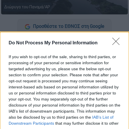
Διώρυγα του Παναμά/ΑP
Προσθέστε το ΕΘΝΟΣ στη Google
«Η κυριαρχία της χώρας του επί της
Do Not Process My Personal Information
Διώρυγας του Παναμά
δεν είναι προς
διαπραγμάτευση
» τόνισε μεταξύ άλλων ο
If you wish to opt-out of the sale, sharing to third parties, or
processing of your personal or sensitive information for
πρόεδρος του Παναμά,
Χοσέ Ραούλ Μουλίνο
targeted advertising by us, please use the below opt-out
την ώρα που ανακοίνωσε ότι δεν θα
section to confirm your selection. Please note that after your
ανανεώσει τη συμμετοχή της χώρας του
opt-out request is processed you may continue seeing
στην
πρωτοβουλία
της Κίνας
«Belt and
interest-based ads based on personal information utilized by
us or personal information disclosed to third parties prior to
Road».
your opt-out. You may separately opt-out of the further
disclosure of your personal information by third parties on the
ΔΙΑΒΑΣΤΕ ΕΠΙΣΗΣ
IAB’s list of downstream participants. This information may
also be disclosed by us to third parties on the
IAB’s List of
Κόσμος
|
03.02.2025 16:19
Downstream Participants
that may further disclose it to other