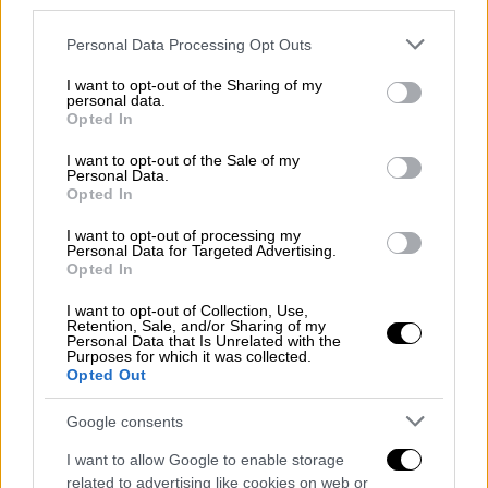
third parties.
Νέα στοιχεία για την έκρηξη στη
Μόσχα: «Σχέδιο δολοφονίας»- Νεκρός
Please note that this website/app uses one or more Google
Personal Data Processing Opt Outs
ο αρχηγός φιλορώσων
services and may gather and store information including but
not limited to your visit or usage behaviour. You may click to
I want to opt-out of the Sharing of my
παραστρατιωτικών της Ουκρανίας
personal data.
grant or deny consent to Google and its third-party tags to
Opted In
use your data for below specified purposes in below Google
consent section.
Ελλάδα
|
03.02.2025 16:10
I want to opt-out of the Sale of my
Personal Data.
Νέα κινητοποίηση στο κτίριο της
Opted In
Περιφέρειας Θεσσαλίας στη Λάρισα
I want to opt-out of processing my
από τους αγρότες
Personal Data for Targeted Advertising.
Opted In
I want to opt-out of Collection, Use,
Retention, Sale, and/or Sharing of my
Personal Data that Is Unrelated with the
Τι πρότεινε ο Μουλίνο
Purposes for which it was collected.
Opted Out
Οι συγκεκριμένες δηλώσεις ήρθαν μετά τη
Google consents
συνάντηση που είχε ο
Μουλίνο
με τον
Αμερικανό υπουργό Εξωτερικών,
Μάρκο
I want to allow Google to enable storage
Ρούμπιο
, ο οποίος μετέφερε την ανησυχία
related to advertising like cookies on web or