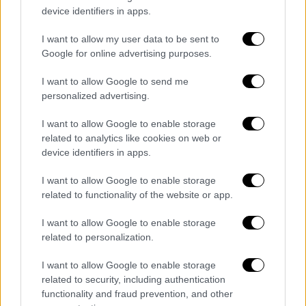
device identifiers in apps.
της
Ουάσινγκτον
για την αυξανόμενη
επιρροή της Κίνας στη
Διώρυγα
.
I want to allow my user data to be sent to
Google for online advertising purposes.
Επιπρόσθετα, στο
πλαίσιο
της συνάντησης, ο
Μουλίνο
πρότεινε επίσης τη διεύρυνση της
I want to allow Google to send me
συνεργασίας των δύο χωρών στο
personalized advertising.
μεταναστευτικό
ζήτημα, ζητώντας
I want to allow Google to enable storage
οικονομική υποστήριξη
από τις ΗΠΑ για την
related to analytics like cookies on web or
επαναπροώθηση μεταναστών που περνούν
device identifiers in apps.
από τον Παναμά με κατεύθυνση τη
Βόρεια
I want to allow Google to enable storage
Αμερική
ενώ προκάλεσε τις
ΗΠΑ
να
related to functionality of the website or app.
ενισχύσουν τις επενδύσεις τους στον
Παναμά
, ως ένδειξη προθυμίας για σύσφιξη
I want to allow Google to enable storage
των σχέσεων με την Ουάσινγκτον.
related to personalization.
Σύμφωνα με περίληψη της
συνάντησης
που
I want to allow Google to enable storage
related to security, including authentication
δημοσιοποίησε το
Στέιτ Ντιπάρτμεντ
, ο
functionality and fraud prevention, and other
Ρούμπιο τόνισε στον
Μουλίνο
ότι ο
Τραμπ