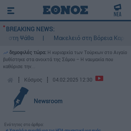
BREAKING NEWS:
στη Ψάθα
Μακελειό στη Βόρεια Καρολίνα 
δημοφιλές τώρα:
Η κυριαρχία των Τούρκων στο Αιγαίο
βυθίστηκε στα ανοιχτά της Σάμου – Η ναυμαχία που
καθόρισε την...
┋
Κόσμος
┋
04.02.2025 12:30
Newsroom
Ενότητες στο άρθρο:
📌 Χαμηλή η αμοιβή για τις ΗΠΑ σημαντική για εμάς