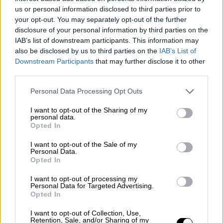
us or personal information disclosed to third parties prior to
your opt-out. You may separately opt-out of the further
Σύμφωνα με τον υπουργό Εξωτερικών των
disclosure of your personal information by third parties on the
ΗΠΑ Μάρκο Ρούμπιο, η πρόταση αυτή
IAB’s list of downstream participants. This information may
περιλαμβάνει «
Αμερικανούς υπηκόους
και
also be disclosed by us to third parties on the
IAB’s List of
Downstream Participants
that may further disclose it to other
ανθρώπους με
άδεια παραμονή
ς» στις ΗΠΑ.
third parties.
«Καμιά άλλη χώρα δεν είχε κάνει ποτέ
τέτοια φιλική προσφορά», σημείωσε ο νέος
Please note that this website/app uses one or more Google
Personal Data Processing Opt Outs
services and may gather and store information including but
επικεφαλής της αμερικανικής διπλωματίας
not limited to your visit or usage behaviour. You may click to
I want to opt-out of the Sharing of my
μετά την τρίωρη συνάντησή του με τον κ.
personal data.
grant or deny consent to Google and its third-party tags to
Opted In
Μπουκέλε. «Του είμαστε βαθιά
ευγνώμονες
.
use your data for below specified purposes in below Google
Μίλησα με τον πρόεδρο (Ντόναλντ) Τραμπ»,
consent section.
I want to opt-out of the Sale of my
Personal Data.
πρόσθεσε.
Opted In
Τι θα γίνει με τους Αμερικανούς
I want to opt-out of processing my
Personal Data for Targeted Advertising.
υπήκοους
Opted In
Ο Ρούμπιο αναφέρθηκε ιδίως σε
μέλη
I want to opt-out of Collection, Use,
Retention, Sale, and/or Sharing of my