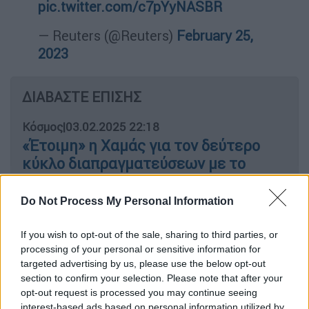
pic.twitter.com/c7pYyNASBR
— Reuters (@Reuters)
February 25,
2023
ΔΙΑΒΑΣΤΕ ΕΠΙΣΗΣ
Κόσμος
|
03.02.2025 22:18
«Έτοιμη» η Χαμάς για τον δεύτερο
κύκλο διαπραγματεύσεων με το
Ισραήλ
Do Not Process My Personal Information
Κόσμος
|
04.02.2025 07:59
If you wish to opt-out of the sale, sharing to third parties, or
Ο Τραμπ υποδέχεται τον Νετανιάχου:
processing of your personal or sensitive information for
Στο τραπέζι το μέλλον της
targeted advertising by us, please use the below opt-out
εκεχειρίας στη Γάζα
section to confirm your selection. Please note that after your
opt-out request is processed you may continue seeing
interest-based ads based on personal information utilized by