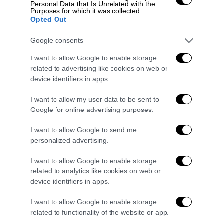
συμμοριών
από τη
Λατινική Αμερική
, όπως
Personal Data that Is Unrelated with the
Purposes for which it was collected.
για παράδειγμα η Μάρα Σαλβατρούτσα (MS-
Opted Out
13) από το Ελ Σαλβαδόρ, ή η Tren de Aragua
από τη Βενεζουέλα, που δρουν στις ΗΠΑ.
Google consents
Κάποια έχουν την αμερικανική εθνικότητα.
I want to allow Google to enable storage
Οι δηλώσεις του κ. Ρούμπιο μοιάζουν να
related to advertising like cookies on web or
παραβλέπουν το γεγονός ότι με βάση την
device identifiers in apps.
τρέχουσα νομοθεσία στις ΗΠΑ,
δεν
I want to allow my user data to be sent to
επιτρέπεται η απέλαση Αμερικανών σε κράτη
Google for online advertising purposes.
του εξωτερικού.
I want to allow Google to send me
Ο
Ντόναλντ Τραμπ
έχει ανακοινώσει πως
personalized advertising.
εννοεί να
τερματίσει
το
δικαίωμα
του
I want to allow Google to enable storage
εδάφους
(την αυτόματη απόκτηση της
related to analytics like cookies on web or
υπηκοότητας οποιουδήποτε παιδιού
device identifiers in apps.
γεννιέται στις ΗΠΑ) και συνεχίζει την
εκστρατεία μαζικών απελάσεων παράτυπων
I want to allow Google to enable storage
related to functionality of the website or app.
μεταναστών. Έχει πει μάλιστα πως έχει