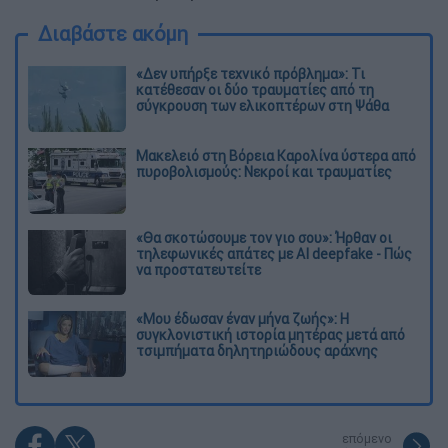
Διαβάστε ακόμη
«Δεν υπήρξε τεχνικό πρόβλημα»: Τι
κατέθεσαν οι δύο τραυματίες από τη
σύγκρουση των ελικοπτέρων στη Ψάθα
Μακελειό στη Βόρεια Καρολίνα ύστερα από
πυροβολισμούς: Νεκροί και τραυματίες
«Θα σκοτώσουμε τον γιο σου»: Ήρθαν οι
τηλεφωνικές απάτες με AI deepfake - Πώς
να προστατευτείτε
«Μου έδωσαν έναν μήνα ζωής»: Η
συγκλονιστική ιστορία μητέρας μετά από
τσιμπήματα δηλητηριώδους αράχνης
επόμενο