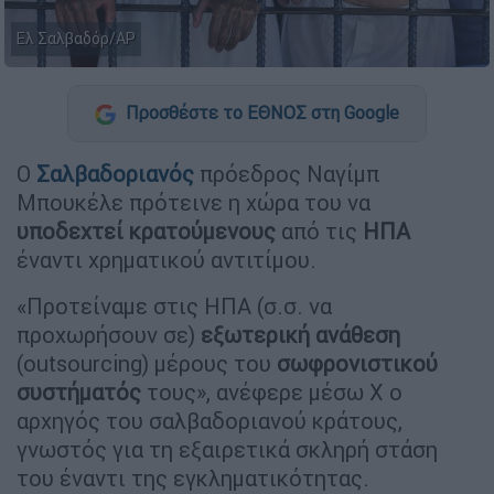
Ελ Σαλβαδόρ/AP
Προσθέστε το ΕΘΝΟΣ στη Google
Ο
Σαλβαδοριανός
πρόεδρος Ναγίμπ
Μπουκέλε πρότεινε η χώρα του να
υποδεχτεί κρατούμενους
από τις
ΗΠΑ
έναντι χρηματικού αντιτίμου.
«Προτείναμε στις ΗΠΑ (σ.σ. να
προχωρήσουν σε)
εξωτερική ανάθεση
(outsourcing) μέρους του
σωφρονιστικού
συστήματός
τους», ανέφερε μέσω X ο
αρχηγός του σαλβαδοριανού κράτους,
γνωστός για τη εξαιρετικά σκληρή στάση
του έναντι της εγκληματικότητας.