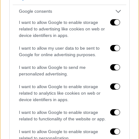
υποστηριζόμενοι από την Τουρκία αντάρτες
κατέλαβαν
το Τελ Ριφάατ από τις Συριακές
Google consents
Δημοκρατικές Δυνάμεις υπό την ηγεσία των
I want to allow Google to enable storage
Κούρδων ή SDF.
related to advertising like cookies on web or
device identifiers in apps.
Όσοι επέστρεψαν στο Τελ Ριφάατ από τότε
αντιμετώπισαν μια απροσδόκητη ανακάλυψη
I want to allow my user data to be sent to
-
ένα τεράστιο δίκτυο υπόγειων σηράγγων
Google for online advertising purposes.
που οι τοπικές αρχές λένε ότι σκάφτηκαν
I want to allow Google to send me
κατά την περίοδο που οι SDF έλεγχαν την
personalized advertising.
περιοχή
.
I want to allow Google to enable storage
Το δίκτυο, που κατασκευάστηκε για
related to analytics like cookies on web or
στρατιωτική χρήση, τρέχει κάτω από σπίτια,
device identifiers in apps.
σχολεία και δημόσια κτίρια,
I want to allow Google to enable storage
αποδυναμώνοντας τις δομές στο έδαφος
related to functionality of the website or app.
πάνω
. Μερικοί τοίχοι έχουν ραγίσει και ό,τι
έχει απομείνει βρίσκεται σε ασταθή βάση,
I want to allow Google to enable storage
related to personalization.