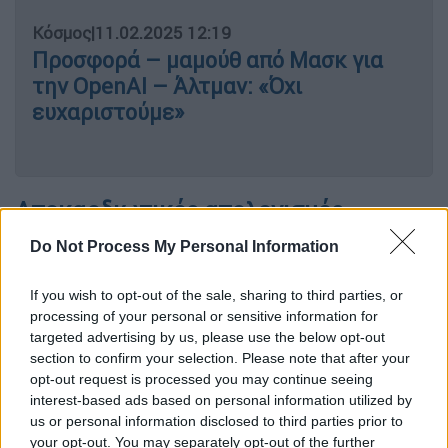
Κόσμος
|
11.02.2025 12:19
Προσφορά – μαμούθ από Μασκ για
την OpenAI – Άλτμαν: «Όχι
ευχαριστούμε»
Αποκαρδιωτικός απολογισμός
Do Not Process My Personal Information
Χρόνια μάχης και στρατιωτικές οχυρώσεις
έχουν αφήσει ένα ανεξίτηλο σημάδι στην
If you wish to opt-out of the sale, sharing to third parties, or
πόλη, ένα βασικό σημείο ανάφλεξης στη
processing of your personal or sensitive information for
σύγκρουση μεταξύ των δυνάμεων των
targeted advertising by us, please use the below opt-out
Κούρδων της
Συρίας
και των ενόπλων
section to confirm your selection. Please note that after your
opt-out request is processed you may continue seeing
ομάδων που υποστηρίζονται από την
interest-based ads based on personal information utilized by
Τουρκία στη βόρεια Συρία.
us or personal information disclosed to third parties prior to
your opt-out. You may separately opt-out of the further