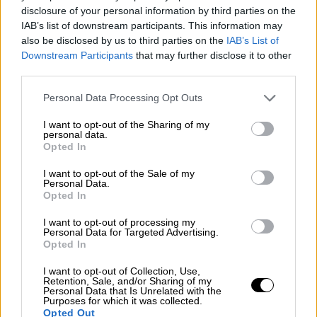
Κατά τη διάρκεια του εμφυλίου πολέμου της
disclosure of your personal information by third parties on the
Συρίας, το Τελ Ριφάατ
έγινε μέρος των
IAB’s list of downstream participants. This information may
επαναλαμβανόμενων κύκλων μαχών και
also be disclosed by us to third parties on the
IAB’s List of
εκτοπισμού
που έλαβαν χώρα από το 2011.
Downstream Participants
that may further disclose it to other
third parties.
Οι δυνάμεις των Κούρδων της Συρίας
Please note that this website/app uses one or more Google
Personal Data Processing Opt Outs
ανέλαβαν τον έλεγχο της πόλης το 2016,
services and may gather and store information including but
εκτοπίζοντας το μεγαλύτερο μέρος του
not limited to your visit or usage behaviour. You may click to
I want to opt-out of the Sharing of my
personal data.
grant or deny consent to Google and its third-party tags to
πληθυσμού της
. Σε άλλα μέρη, όπως η πόλη
Opted In
use your data for below specified purposes in below Google
Αφρίν, Κούρδοι κάτοικοι
εκτοπίστηκαν μετά
consent section.
I want to opt-out of the Sale of my
τον έλεγχο των υποστηριζόμενων από τις
Personal Data.
Τουρκικές δυνάμεις
και πολλοί κατέφυγαν
Opted In
στο Τελ Ριφάατ.
I want to opt-out of processing my
Personal Data for Targeted Advertising.
Τον Δεκέμβριο, κατά τη διάρκεια μιας
Opted In
αστραπιαίας επίθεσης των Σύριων ανταρτών
I want to opt-out of Collection, Use,
που ανέτρεψε τον Πρόεδρο Μπασάρ Άσαντ,
Retention, Sale, and/or Sharing of my
Personal Data that Is Unrelated with the
τα πράγματα ανατράπηκαν ξανά καθώς οι
Purposes for which it was collected.
Opted Out