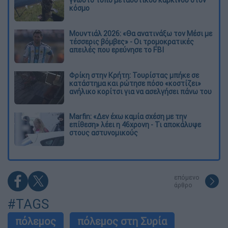
κόσμο
Μουντιάλ 2026: «Θα ανατινάξω τον Μέσι με
τέσσερις βόμβες» - Οι τρομοκρατικές
απειλές που ερεύνησε το FBI
Φρίκη στην Κρήτη: Τουρίστας μπήκε σε
κατάστημα και ρώτησε πόσο «κοστίζει»
ανήλικο κορίτσι για να ασελγήσει πάνω του
Marfin: «Δεν έχω καμία σχέση με την
επίθεση» λέει η 46χρονη - Τι αποκάλυψε
στους αστυνομικούς
επόμενο
άρθρο
#TAGS
πόλεμος
πόλεμος στη Συρία