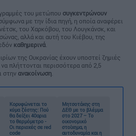
ς γραμμές του μετώπου
συγκεντρώνουν
σύμφωνα με την ίδια πηγή, η οποία αναφέρει
νέτσκ, του Χαρκόβου, του Λουγκάνσκ, και
σώνας, αλλά και αυτή του Κιέβου, της
χεδόν
καθημερινά
.
ιρίων της Ουκρανίας έχουν υποστεί ζημιές
 να πλήττονται περισσότερα από 2,5
ι στην
ανακοίνωση
.
Κορυφώνεται το
Μητσοτάκης στη
κύμα ζέστης: Πού
ΔΕΘ με το βλέμμα
θα δείξει 40αρια
στο 2027 – Το
το θερμόμετρο -
οικονομικό
Οι περιοχές σε red
στοίχημα, η
code
αυτοδυναμία και η