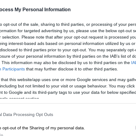
ocess My Personal Information
to opt-out of the sale, sharing to third parties, or processing of your per
formation for targeted advertising by us, please use the below opt-out s
r selection. Please note that after your opt-out request is processed y
eing interest-based ads based on personal information utilized by us or
disclosed to third parties prior to your opt-out. You may separately opt-
losure of your personal information by third parties on the IAB’s list of
. This information may also be disclosed by us to third parties on the
IA
Participants
that may further disclose it to other third parties.
 το ΕΘΝΟΣ στη Google
 that this website/app uses one or more Google services and may gath
including but not limited to your visit or usage behaviour. You may click 
ατομμύρια
δολάρια (506 δισεκατομμύρια
 to Google and its third-party tags to use your data for below specifi
ogle consent section.
κοδόμησή
της, έπειτα από τρία χρόνια
ική εισβολή, σύμφωνα με νέα εκτίμηση που
l Data Processing Opt Outs
 την
Παγκόσμια Τράπεζα
.
o opt-out of the Sharing of my personal data.
In