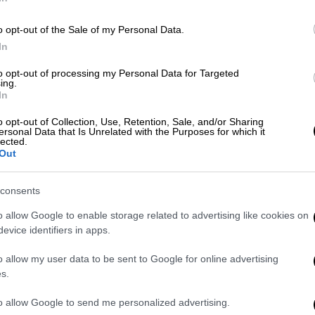
o opt-out of the Sale of my Personal Data.
λίψη στον ελληνικό αθλητισμό για τον
In
 μήκους
to opt-out of processing my Personal Data for Targeted
ing.
In
υρέζο – Στο νοσοκομείο «Ερυθρός
o opt-out of Collection, Use, Retention, Sale, and/or Sharing
ersonal Data that Is Unrelated with the Purposes for which it
lected.
Out
consents
 τις μεγάλες ζημιές που η
o allow Google to enable storage related to advertising like cookies on
ρανία»
evice identifiers in apps.
o allow my user data to be sent to Google for online advertising
άλες
ζημιές
που η Ρωσία προκάλεσε στην
s.
 διεύρυνση Ευρωπαία επίτροπος Μάρτα Κος,
οίνωση της Παγκόσμιας Τράπεζας με τον
to allow Google to send me personalized advertising.