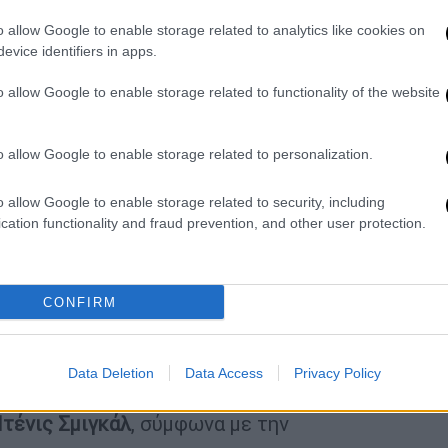
ν ουκρανική
κυβέρνηση
.
o allow Google to enable storage related to analytics like cookies on
ημα 10 ετών αντιστοιχεί σε «
2,8 φορές το
evice identifiers in apps.
οστίθεται στην ανακοίνωση.
o allow Google to enable storage related to functionality of the website
ου εξαπολύθηκε στις
24 Φεβρουαρίου 2022,
ες ανθρώπους, ενώ μετέτρεψε εκατομμύρια
o allow Google to enable storage related to personalization.
σμένους και προκάλεσε μαζικές
o allow Google to enable storage related to security, including
μβαρδισμούς
ολόκληρες πόλεις
και
cation functionality and fraud prevention, and other user protection.
ν
υποδομών
.
χαν δημοσιοποιηθεί το Φεβρουάριο του 2023
 αντιστοίχως σε 392 δισεκατομμύρια ευρώ
CONFIRM
της Ουκρανίας όσον αφορά την ανοικοδόμηση
Data Deletion
Data Access
Privacy Policy
ν αδιάκοπων επιθέσεων της Ρωσίας»,
τένις Σμιγκάλ
, σύμφωνα με την