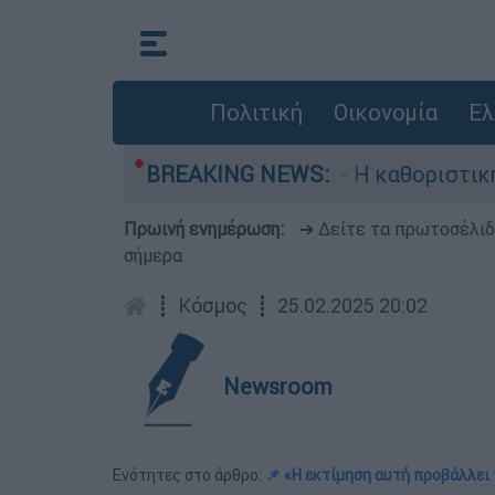
Πολιτική
Οικονομία
Ελ
γός, Γουίλιαμ Όρμπιτ - Η καθοριστική συμβολή 
BREAKING NEWS:
Πρωινή ενημέρωση:
➔ Δείτε τα πρωτοσέλι
σήμερα
┋
Κόσμος
┋
25.02.2025 20:02
Newsroom
Ενότητες στο άρθρο:
📌 «Η εκτίμηση αυτή προβάλλει