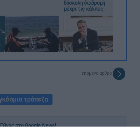
δύσκολη διαδρομή
μέχρι τις κάλπες
επόμενο άρθρο
γκόσμια τράπεζα
Έθνος στο Google News!
 λεπτό, με την υπογραφή του www.ethnos.gr