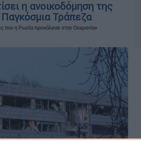
ίσει η ανοικοδόμηση της
 Παγκόσμια Τράπεζα
ές που η Ρωσία προκάλεσε στην Ουκρανία»