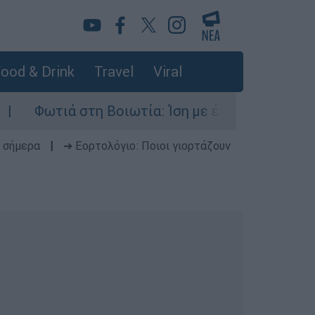
ood & Drink
Travel
Viral
ά στη Βοιωτία: Ίση με έξι ατομικές βόμβες της
 σήμερα
|
➔ Εορτολόγιο: Ποιοι γιορτάζουν