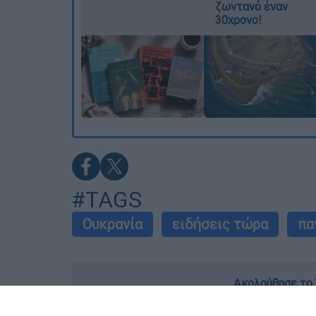
ζωντανό έναν
30χρονο!
#TAGS
Ουκρανία
ειδήσεις τώρα
πα
Ακολούθησε το 
Live όλες οι εξελίξεις λεπτό προς