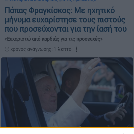
Πάπας Φραγκίσκος: Με ηχητικό
μήνυμα ευχαρίστησε τους πιστούς
που προσεύχονται για την ίασή του
«Ευχαριστώ από καρδιάς για τις προσευχές»
🕛 χρόνος ανάγνωσης: 1 λεπτό ┋