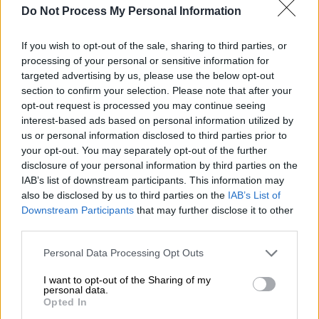
Πάπας Φραγκίσκος/AP
Do Not Process My Personal Information
If you wish to opt-out of the sale, sharing to third parties, or
Προσθέστε το ΕΘΝΟΣ στη Google
processing of your personal or sensitive information for
targeted advertising by us, please use the below opt-out
section to confirm your selection. Please note that after your
Σε ένα σύντομο
ηχητικό μήνυμά
του στα
opt-out request is processed you may continue seeing
ισπανικά, ο
Π
άπας Φραγκίσκος
θέλησε να
interest-based ads based on personal information utilized by
ευχαριστήσει τους πιστούς που
us or personal information disclosed to third parties prior to
προσεύχονται για την
ίασή
του.
your opt-out. You may separately opt-out of the further
disclosure of your personal information by third parties on the
IAB’s list of downstream participants. This information may
ΔΙΑΒΑΣΤΕ ΕΠΙΣΗΣ
also be disclosed by us to third parties on the
IAB’s List of
Downstream Participants
that may further disclose it to other
Κόσμος
|
06.03.2025 22:34
third parties.
Οι ΗΠΑ λένε πως συζητούν με την
Please note that this website/app uses one or more Google
Personal Data Processing Opt Outs
Ουκρανία για συμφωνία - Σχεδιάζεται
services and may gather and store information including but
συνάντηση στη Σαουδική Αραβία
not limited to your visit or usage behaviour. You may click to
I want to opt-out of the Sharing of my
personal data.
grant or deny consent to Google and its third-party tags to
Opted In
use your data for below specified purposes in below Google