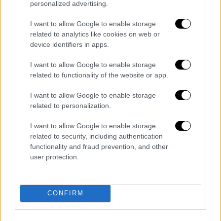
υπέρ της υγείας μου, οι οποίες φθάνουν από
personalized advertising.
την πλατεία του Αγίου Πέτρου. Προσεύχομαι
I want to allow Google to enable storage
και εγώ από εδώ που βρίσκομαι.
Ο Θεός να
related to analytics like cookies on web or
σας ευλογεί και η Παρθένος να σας
device identifiers in apps.
προστατεύει
. Ευχαριστώ».
I want to allow Google to enable storage
Πρόκειται για μήνυμα είκοσι δευτερολέπτων
related to functionality of the website or app.
το οποίο, όπως έκανε γνωστό το
Βατικανό
,
I want to allow Google to enable storage
ηχογραφήθηκε σήμερα, σύμφωνα με την
related to personalization.
επιθυμία του
ποντίφικα
, ο οποίος
εντυπωσιάστηκε από την αγάπη και την
I want to allow Google to enable storage
related to security, including authentication
αλληλεγγύη που εκδηλώθηκε στην Ιταλία και
functionality and fraud prevention, and other
παγκοσμίως προς το πρόσωπό του.
user protection.
Διαβάστε ακόμη
Εκτελέσεις, συλλήψεις και νέοι
CONFIRM
περιορισμοί: Το Ιράν σκληραίνει τη γραμμή
στο εσωτερικό εν μέσω πολέμου