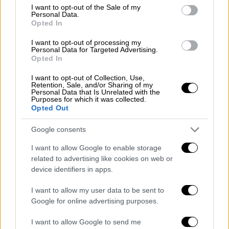
Κόσμος
|
06.03.2025 22:45
consent section.
I want to opt-out of the Sale of my
Personal Data.
Συμφωνία για την Ουκρανία με
Opted In
«συνασπισμό των προθύμων» και την
Ουγγαρία εκτός - Τα συμπεράσματα
I want to opt-out of processing my
Personal Data for Targeted Advertising.
για την Άμυνα
Opted In
I want to opt-out of Collection, Use,
Retention, Sale, and/or Sharing of my
Personal Data that Is Unrelated with the
Purposes for which it was collected.
«Ευχαριστώ από καρδιάς για τις
Opted Out
προσευχές»
Google consents
Το μήνυμα μεταδόθηκε απόψε στην πλατεία
I want to allow Google to enable storage
του Αγίου Πέτρου, κατά την προσευχή του
related to advertising like cookies on web or
Ροζάριο. Ο Φραγκίσκος, με αδύναμη φωνή
,
device identifiers in apps.
απευθυνόμενος στους καθολικούς πιστούς
I want to allow my user data to be sent to
υπογράμμισε:
Google for online advertising purposes.
«Ευχαριστώ από καρδιάς για τις προσευχές
I want to allow Google to send me