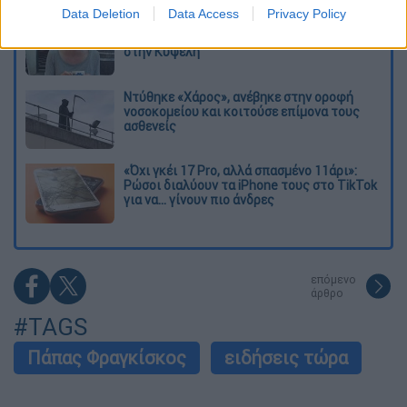
Data Deletion
Data Access
Privacy Policy
Η πρώτη δήλωση της οικογένειας της
38χρονης Βρετανίδας που δολοφονήθηκε
στην Κυψέλη
Ντύθηκε «Χάρος», ανέβηκε στην οροφή
νοσοκομείου και κοιτούσε επίμονα τους
ασθενείς
«Όχι γκέι 17 Pro, αλλά σπασμένο 11άρι»:
Ρώσοι διαλύουν τα iPhone τους στο TikTok
για να... γίνουν πιο άνδρες
επόμενο
άρθρο
#TAGS
Πάπας Φραγκίσκος
ειδήσεις τώρα