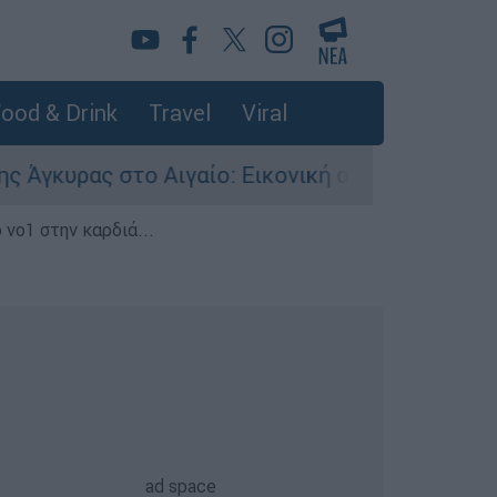
ood & Drink
Travel
Viral
 στο Αιγαίο: Εικονική αερομαχία ανάμεσα σε ελ
 νο1 στην καρδιά...