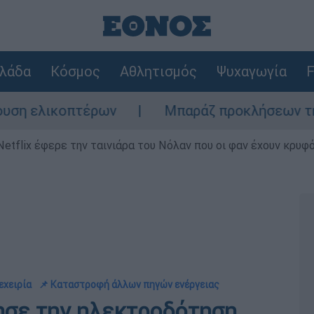
λάδα
Κόσμος
Αθλητισμός
Ψυχαγωγία
F
ικοπτέρων
Μπαράζ προκλήσεων της Άγκυρας
Netflix έφερε την ταινιάρα του Νόλαν που οι φαν έχουν κρυφό
εχειρία
📌 Καταστροφή άλλων πηγών ενέργειας
τησε την ηλεκτροδότηση