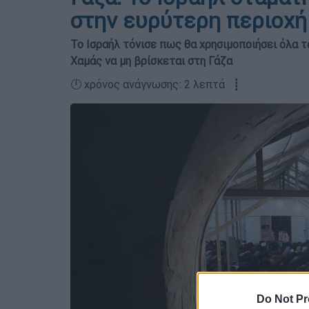
στην ευρύτερη περιοχή
Το Ισραήλ τόνισε πως θα χρησιμοποιήσει όλα τα
Χαμάς να μη βρίσκεται στη Γάζα
🕛 χρόνος ανάγνωσης: 2 λεπτά ┋
Do Not Pr