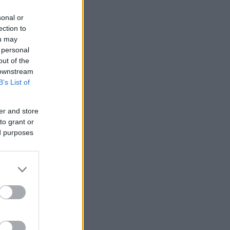
sonal or
ection to
ou may
 personal
out of the
 downstream
B’s List of
er and store
to grant or
ed purposes