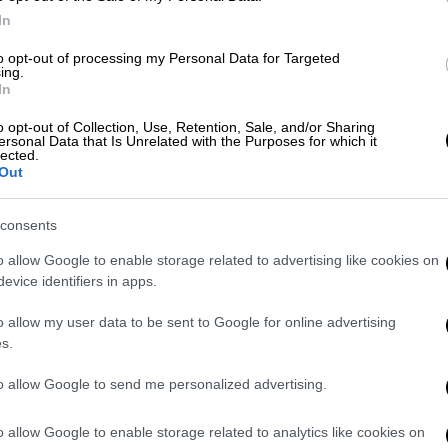
In
to opt-out of processing my Personal Data for Targeted
ονίες, ομαδικοί τάφοι και πτώματα
ing.
In
o opt-out of Collection, Use, Retention, Sale, and/or Sharing
ersonal Data that Is Unrelated with the Purposes for which it
lected.
Out
προς τη Χαμάς ώστε να δεχθεί την παράταση
οποία έχει λήξει χρονικά από το περασμένο
consents
αμάς
να απελευθερώσει τους μισούς από
o allow Google to enable storage related to advertising like cookies on
άλλαγμα για την υπόσχεση να
evice identifiers in apps.
α.
o allow my user data to be sent to Google for online advertising
εκεχειρία
s.
γματεύσεις για την πιο δύσκολη δεύτερη
to allow Google to send me personalized advertising.
γάνωση δήλωσε την Κυριακή ότι
μιλιών για την κατάπαυση του πυρός με
o allow Google to enable storage related to analytics like cookies on