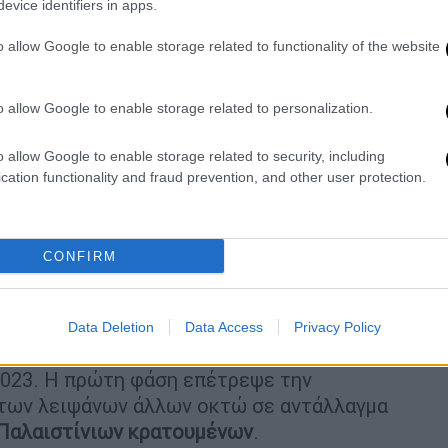
evice identifiers in apps.
ές στη θέση της, ζητώντας την άμεση
ειρίας.
o allow Google to enable storage related to functionality of the website
ιας
του Ισραήλ προς την Israel Electric
να πουλάει ρεύμα στη Γάζα. «Θα
o allow Google to enable storage related to personalization.
χουμε στη διάθεσή μας, ώστε όλοι οι
λίσουμε ότι η Χαμάς δε θα βρίσκεται στη
o allow Google to enable storage related to security, including
cation functionality and fraud prevention, and other user protection.
 υπουργός σε μια δήλωση σε βίντεο.
ενέργειας
CONFIRM
αθμό από τον πόλεμο και οι γεννήτριες και
αι για μέρος της παροχής ενέργειας. Η
 θανατηφόρες και καταστροφικές μάχες
Data Deletion
Data Access
Privacy Policy
ου προκλήθηκαν από την επίθεση της Χαμάς
2023. Η πρώτη φάση επέτρεψε την
των λειψάνων άλλων οκτώ σε αντάλλαγμα
 Παλαιστίνιων κρατουμένων
.