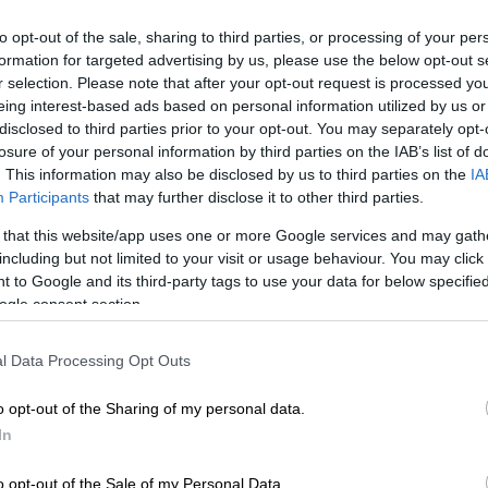
to opt-out of the sale, sharing to third parties, or processing of your per
formation for targeted advertising by us, please use the below opt-out s
r selection. Please note that after your opt-out request is processed y
eing interest-based ads based on personal information utilized by us or
disclosed to third parties prior to your opt-out. You may separately opt-
losure of your personal information by third parties on the IAB’s list of
. This information may also be disclosed by us to third parties on the
IA
Participants
that may further disclose it to other third parties.
l Kareem Hana &amp; Jehad Alshrafi)
 that this website/app uses one or more Google services and may gath
including but not limited to your visit or usage behaviour. You may click 
 το ΕΘΝΟΣ στη Google
 to Google and its third-party tags to use your data for below specifi
ogle consent section.
τη
Γάζα
προχώρησε το
Ισραήλ
, ως μέτρο
 από τα εδάφη της
Λωρίδας της Γάζας
. Αυτή
l Data Processing Opt Outs
ά τη διακοπή από το Ισραήλ όλων των
o opt-out of the Sharing of my personal data.
ια πάνω από 2 εκατομμύρια ανθρώπους.
In
o opt-out of the Sale of my Personal Data.