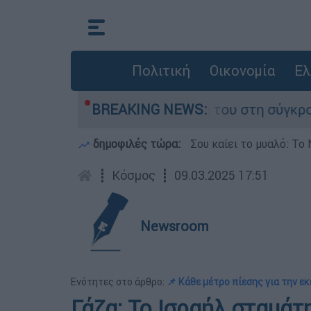
Πολιτική
Οικονομία
Ελ
Δαμίγο που έχασε τη ζωή του στη σύγκρουση ελ
BREAKING NEWS:
δημοφιλές τώρα:
Σου καίει το μυαλό: Το 
┋
Κόσμος
┋
09.03.2025 17:51
Newsroom
Ενότητες στο άρθρο:
📌 Κάθε μέτρο πίεσης για την εκ
Γάζα: Το Ισραήλ σταμά