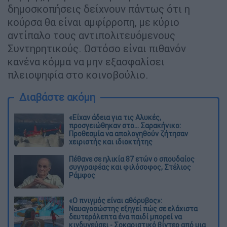
δημοσκοπήσεις δείχνουν πάντως ότι η
κούρσα θα είναι αμφίρροπη, με κύριο
αντίπαλο τους αντιπολιτευόμενους
Συντηρητικούς. Ωστόσο είναι πιθανόν
κανένα κόμμα να μην εξασφαλίσει
πλειοψηφία στο κοινοβούλιο.
Διαβάστε ακόμη
«Είχαν άδεια για τις Αλυκές,
προσγειώθηκαν στο... Σαρακήνικο:
Προθεσμία να απολογηθούν ζήτησαν
χειριστής και ιδιοκτήτης
Πέθανε σε ηλικία 87 ετών ο σπουδαίος
συγγραφέας και φιλόσοφος, Στέλιος
Ράμφος
«Ο πνιγμός είναι αθόρυβος»:
Ναυαγοσώστης εξηγεί πώς σε ελάχιστα
δευτερόλεπτα ένα παιδί μπορεί να
κινδυνεύσει - Σοκαριστικό βίντεο από μια