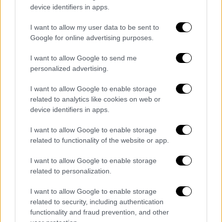
device identifiers in apps.
Προχώρησε αμέσως σε ανασχηματισμό της
κυβέρνησής του, μειώνοντας σχεδόν στα
I want to allow my user data to be sent to
μισά (μόλις 24) τα υπουργικά χαρτοφυλάκια
Google for online advertising purposes.
που κληρονόμησε από τον
Τριντό.
Ο μέχρι
I want to allow Google to send me
χθες υπουργός Οικονομικών Ντομινίκ
personalized advertising.
Λεμπλάν θα αναλάβει τον τομέα του
Διεθνούς Εμπορίου και στη θέση του θα
I want to allow Google to enable storage
related to analytics like cookies on web or
μετακινηθεί ο νυν υπουργός Καινοτομίας
device identifiers in apps.
Φρανσουά-Φιλίπ Σαμπάνιε. Η υπουργός
Εξωτερικών Μελανί Ζολί παραμένει στη
I want to allow Google to enable storage
θέση της. Η πρώην υπουργός Οικονομικών
related to functionality of the website or app.
Κρίστια Φρίλαντ, η αιφνιδιαστική παραίτηση
I want to allow Google to enable storage
της οποίας, τον περασμένο Δεκέμβριο,
related to personalization.
προκάλεσε πολιτική κρίση και οδήγησε στην
έξοδο τον Τριντό, θα αναλάβει υπουργός
I want to allow Google to enable storage
related to security, including authentication
Μεταφορών.
functionality and fraud prevention, and other