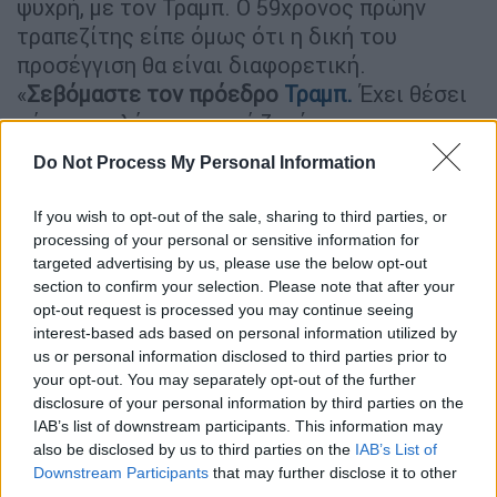
ψυχρή, με τον Τραμπ. Ο 59χρονος πρώην
τραπεζίτης είπε όμως ότι η δική του
προσέγγιση θα είναι διαφορετική.
«
Σεβόμαστε τον πρόεδρο
Τραμπ.
Έχει θέσει
κάποια πολύ σημαντικά ζητήματα στην
κορυφή της ατζέντας. Καταλαβαίνουμε την
Do Not Process My Personal Information
ατζέντα του», είπε στους δημοσιογράφους,
υπενθυμίζοντας ότι είχε συνεργαστεί μαζί
If you wish to opt-out of the sale, sharing to third parties, or
του σε διεθνείς συνόδους.
processing of your personal or sensitive information for
targeted advertising by us, please use the below opt-out
section to confirm your selection. Please note that after your
ΔΙΑΒΑΣΤΕ ΕΠΙΣΗΣ
opt-out request is processed you may continue seeing
interest-based ads based on personal information utilized by
Κόσμος
|
14.03.2025 19:55
us or personal information disclosed to third parties prior to
«Μέγγενη» G7 στη Ρωσία: Απειλές για
your opt-out. You may separately opt-out of the further
disclosure of your personal information by third parties on the
νέες κυρώσεις αν δεν αποδεχθεί την
IAB’s list of downstream participants. This information may
εκεχειρία στην Ουκρανία - Οι
also be disclosed by us to third parties on the
IAB’s List of
εγγυήσεις Πούτιν και η στάση του
Downstream Participants
that may further disclose it to other
third parties.