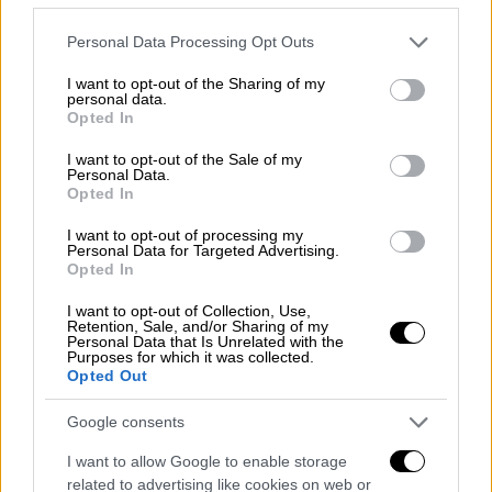
Τραμπ
Please note that this website/app uses one or more Google
Personal Data Processing Opt Outs
services and may gather and store information including but
not limited to your visit or usage behaviour. You may click to
I want to opt-out of the Sharing of my
personal data.
«Από πολλές πλευρές, η εμπειρία μου
grant or deny consent to Google and its third-party tags to
Opted In
use your data for below specified purposes in below Google
συμπίπτει
με εκείνη του
προέδρου.
Και οι
consent section.
I want to opt-out of the Sale of my
δύο θέλουμε το καλύτερο για τις χώρες μας.
Personal Data.
Αλλά ξέρει, όμως και εγώ ξέρω από τη μακρά
Opted In
εμπειρία μου, ότι μπορούμε να βρούμε
I want to opt-out of processing my
αμοιβαίες λύσεις, επωφελείς και για τους
Personal Data for Targeted Advertising.
Opted In
δύο», είπε.
I want to opt-out of Collection, Use,
Τρελή η συζήτηση για προσάρτηση
Retention, Sale, and/or Sharing of my
Personal Data that Is Unrelated with the
του Καναδά
Purposes for which it was collected.
Opted Out
Ο Κάρνεϊ είπε ότι δεν είναι στα άμεσα
Google consents
σχέδιά του να μιλήσει με τον Τραμπ και
χαρακτήρισε «τρελή» τη συζήτηση περί
I want to allow Google to enable storage
related to advertising like cookies on web or
προσάρτησης του Καναδά στις ΗΠΑ.