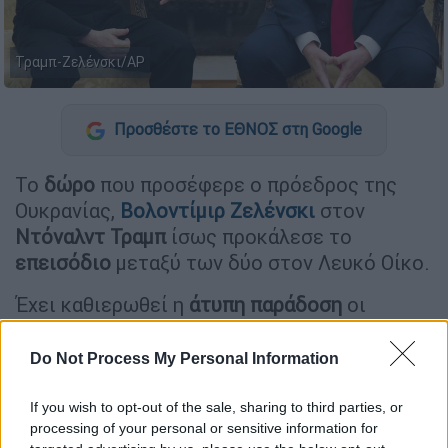
Τραμπ-Ζελένσκι/ΑΡ
Προσθέστε το ΕΘΝΟΣ στη Google
Το
δώρο
που προσέφερε ο πρόεδρος της
Ουκρανίας,
Βολοντίμιρ Ζελένσκι
στον
Ντόναλντ Τραμπ
ίσως προκάλεσε το
επεισόδιο
μεταξύ των δύο στον Λευκό Οίκο.
Έχει καθιερωθεί η
άτυπη παράδοση
οι
ηγέτες που επισκέπτονται τον Ντόναλντ
Τραμπ στον Λευκό Οίκο να του κάνουν
Do Not Process My Personal Information
εξεζητημένα δώρα.
Ενδεικτικά, ο
πρωθυπουργός του Ισραήλ Μπενιαμίν
If you wish to opt-out of the sale, sharing to third parties, or
processing of your personal or sensitive information for
Νετανιάχου, έφερε δώρο στον Τραμπ ένα