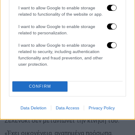
φάκελο που περιείχε μια σειρά από
φρικιαστικές
φωτογραφίες
, που έδειχναν
I want to allow Google to enable storage
related to functionality of the website or app.
Ουκρανούς αιχμαλώτους
πολέμου μετά τον
χρόνο που πέρασαν στις
ρωσικές φυλακές
.
I want to allow Google to enable storage
related to personalization.
«Ήθελα να του δείξω τις αξίες μου»
I want to allow Google to enable storage
«Είναι σκληρά πράγματα», είπε ο Τραμπ
related to security, including authentication
καθώς έπαιρνε τις
φωτογραφίες
από τα
functionality and fraud prevention, and other
user protection.
χέρια του Ζελένσκι και άρχισε να τις
ξεφυλλίζει. Στο σημείο αυτό σύμφωνα
Αμερικανούς αξιωματούχου η συνάντηση
CONFIRM
πήγε στραβά
. Ο Τραμπ έγινε
αμυντικός
σαν
να τον κατηγόρησαν για τα δεινά
των
στρατιωτών. Αν του είχε προσφέρει τη ζώνη
Data Deletion
Data Access
Privacy Policy
ίσως το κλίμα να είχε ελαφρύνει
. Ωστόσο, ο
Ζελένσκι δεν μετανιώνει την κίνηση του.
«Έχει οικογένεια, αγαπημένα πρόσωπα,