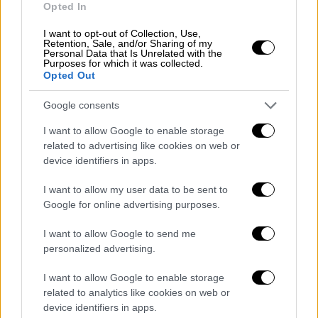
Opted In
Το λάθος δώρο
I want to opt-out of Collection, Use,
Retention, Sale, and/or Sharing of my
Personal Data that Is Unrelated with the
Purposes for which it was collected.
Ο Ζελένσκι είχε επισκεφτεί αρκετές φορές
Opted Out
τον Λευκό Οίκο κατά τη διάρκεια του
πολέμου. Αλλά αυτή η επίσκεψη ήταν
Google consents
εξαιρετικά κρίσιμη, επειδή θα
συναντούσε
I want to allow Google to enable storage
για πρώτη φορά τον
Τραμπ
, που είχε
related to advertising like cookies on web or
δηλώσει την πρόθεση να δώσει τέλος στον
device identifiers in apps.
πόλεμο. Για να κάνει καλεί εντύπωση έφερε
I want to allow my user data to be sent to
μαζί του διάφορα δώρα,
Google for online advertising purposes.
συμπεριλαμβανομένης της
ζώνης
του
Ουκρανού παγκόσμιου πρωταθλητή
I want to allow Google to send me
personalized advertising.
πυγμαχίας Ολεξάντρ Ούσικ.
I want to allow Google to enable storage
Ωστόσο, στον Λευκό Οίκο κι ενώ οι κάμερες
related to analytics like cookies on web or
έγραφαν ξεκίνησε από ένα άλλο δώρο. Ένα
device identifiers in apps.