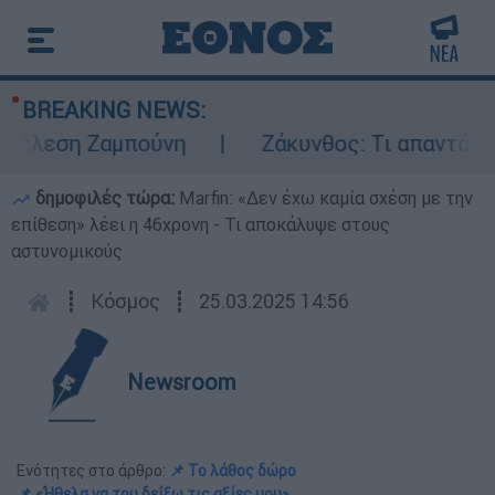
BREAKING NEWS:
έλεση Ζαμπούνη
Ζάκυνθος: Τι απαντά η ΕΛ
δημοφιλές τώρα:
Marfin: «Δεν έχω καμία σχέση με την
επίθεση» λέει η 46χρονη - Τι αποκάλυψε στους
αστυνομικούς
┋
Κόσμος
┋
25.03.2025 14:56
Newsroom
Ενότητες στο άρθρο:
📌 Το λάθος δώρο
📌 «Ήθελα να του δείξω τις αξίες μου»