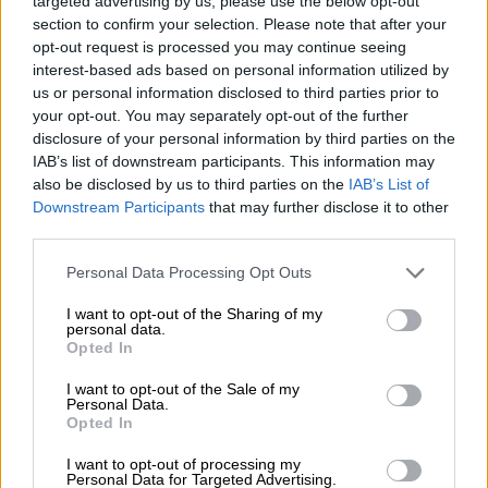
targeted advertising by us, please use the below opt-out
χρυσό βομβητή
, σε ανάμνηση των
section to confirm your selection. Please note that after your
εκρηκτικών μηχανισμών που χρησιμοποίησε
opt-out request is processed you may continue seeing
το Ισραήλ για να σκοτώσει μέλη της
interest-based ads based on personal information utilized by
us or personal information disclosed to third parties prior to
Χεζμπολάχ. Ο Πρόεδρος της Ρωσίας,
your opt-out. You may separately opt-out of the further
Βλαντιμίρ Πούτιν, το πήγε ένα βήμα
disclosure of your personal information by third parties on the
παρακάτω προσφέροντας του μία
IAB’s list of downstream participants. This information may
ελαιογραφία
του.
also be disclosed by us to third parties on the
IAB’s List of
Downstream Participants
that may further disclose it to other
third parties.
ΔΙΑΒΑΣΤΕ ΕΠΙΣΗΣ
Please note that this website/app uses one or more Google
Personal Data Processing Opt Outs
services and may gather and store information including but
Κόσμος
|
25.03.2025 09:13
not limited to your visit or usage behaviour. You may click to
I want to opt-out of the Sharing of my
Διακήρυξη Τραμπ για την 25η
personal data.
grant or deny consent to Google and its third-party tags to
Opted In
Μαρτίου: «Η στρατιωτική
use your data for below specified purposes in below Google
συνεργασία ΗΠΑ-Ελλάδας
consent section.
I want to opt-out of the Sale of my
Personal Data.
ακρογωνιαίος λίθος για την ασφάλεια
Opted In
στην Ευρώπη»
I want to opt-out of processing my
Personal Data for Targeted Advertising.