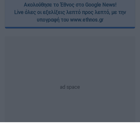
Ακολούθησε το Έθνος στο Google News!
Live όλες οι εξελίξεις λεπτό προς λεπτό, με την
υπογραφή του www.ethnos.gr