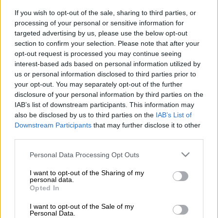
Γουατεμάλα/Χ
If you wish to opt-out of the sale, sharing to third parties, or
processing of your personal or sensitive information for
targeted advertising by us, please use the below opt-out
Προσθέστε το ΕΘΝΟΣ στη Google
section to confirm your selection. Please note that after your
opt-out request is processed you may continue seeing
interest-based ads based on personal information utilized by
Τη ζωή του κατά τη διάρκεια
θρησκευτικής
us or personal information disclosed to third parties prior to
τελετής
έχασε 45χρονος στη
Γουατεμάλα.
your opt-out. You may separately opt-out of the further
disclosure of your personal information by third parties on the
Ο 45χρονος Μιγκέλ Σουτ στήριζε έναν
IAB’s list of downstream participants. This information may
άνδρα που ετοιμαζόταν να
βαπτιστεί
στη
also be disclosed by us to third parties on the
IAB’s List of
λίμνη
Ατιτλάν
. Ξαφνικά ο άνδρας έχασε την
Downstream Participants
that may further disclose it to other
third parties.
ισορροπία
του με συνέπεια ο Σουτ που τον
κρατούσε
να βρεθεί κάτω από το νερό.
«Ωχ,
Please note that this website/app uses one or more Google
Personal Data Processing Opt Outs
πνίγηκε,
ωχ
πνίγηκε
,
δεν είναι πουθενά»
services and may gather and store information including but
not limited to your visit or usage behaviour. You may click to
I want to opt-out of the Sharing of my
ακούγονται να φωνάζουν αυτόπτες
personal data.
grant or deny consent to Google and its third-party tags to
μάρτυρες.
Opted In
use your data for below specified purposes in below Google
consent section.
I want to opt-out of the Sale of my
Personal Data.