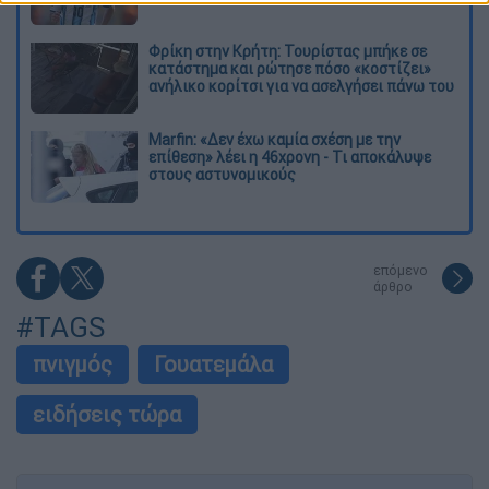
Φρίκη στην Κρήτη: Τουρίστας μπήκε σε
κατάστημα και ρώτησε πόσο «κοστίζει»
ανήλικο κορίτσι για να ασελγήσει πάνω του
Marfin: «Δεν έχω καμία σχέση με την
επίθεση» λέει η 46χρονη - Τι αποκάλυψε
στους αστυνομικούς
επόμενο
άρθρο
#TAGS
πνιγμός
Γουατεμάλα
ειδήσεις τώρα