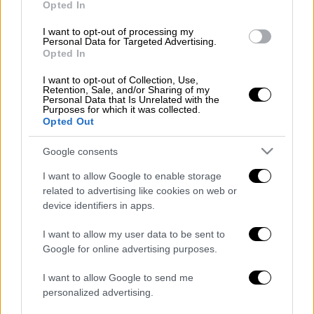
ΔΙΑΒΑΣΤΕ ΕΠΙΣΗΣ
Opted In
Κόσμος
|
25.03.2025 22:51
I want to opt-out of processing my
Personal Data for Targeted Advertising.
Ξεχειλίζει η οργή στην Τουρκία: Έκτη
Opted In
συνεχόμενη νύχτα διαδηλώσεων -
I want to opt-out of Collection, Use,
Πάνω από 1.100 συλλήψεις
Retention, Sale, and/or Sharing of my
Personal Data that Is Unrelated with the
Purposes for which it was collected.
Opted Out
«Ωχ πνίγηκε», φώναζαν
Google consents
I want to allow Google to enable storage
Momento exacto en que mųerę en
related to advertising like cookies on web or
lago de Atitlan!
device identifiers in apps.
I want to allow my user data to be sent to
Observen detenidamente al de
Google for online advertising purposes.
camisa negra y pantalón azul, de
nombre Miguel Sut proveniente de
I want to allow Google to send me
personalized advertising.
Chichicastenango Quiché, ellos