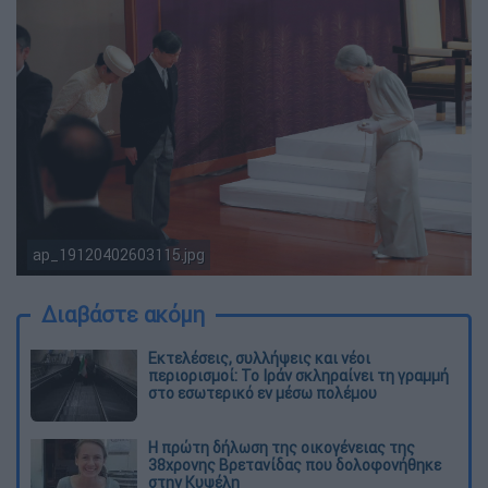
ap_19120402603115.jpg
Διαβάστε ακόμη
Εκτελέσεις, συλλήψεις και νέοι
περιορισμοί: Το Ιράν σκληραίνει τη γραμμή
στο εσωτερικό εν μέσω πολέμου
Η πρώτη δήλωση της οικογένειας της
38χρονης Βρετανίδας που δολοφονήθηκε
στην Κυψέλη