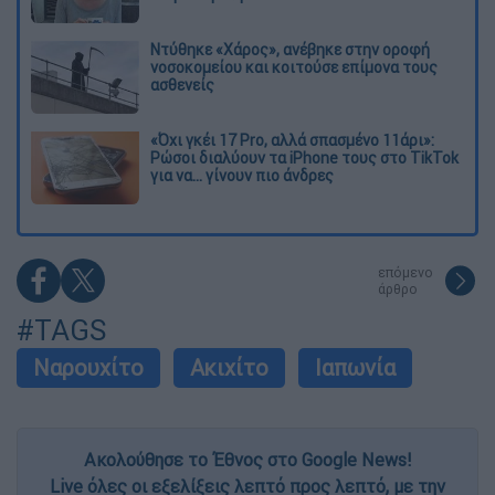
Ντύθηκε «Χάρος», ανέβηκε στην οροφή
νοσοκομείου και κοιτούσε επίμονα τους
ασθενείς
«Όχι γκέι 17 Pro, αλλά σπασμένο 11άρι»:
Ρώσοι διαλύουν τα iPhone τους στο TikTok
για να... γίνουν πιο άνδρες
επόμενο
άρθρο
#TAGS
Ναρουχίτο
Ακιχίτο
Ιαπωνία
Ακολούθησε το Έθνος στο Google News!
Live όλες οι εξελίξεις λεπτό προς λεπτό, με την