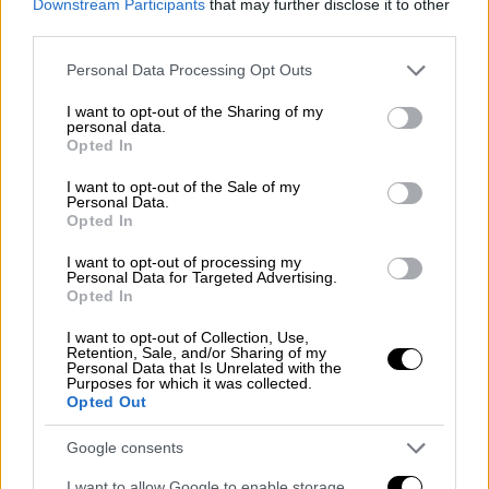
Downstream Participants
that may further disclose it to other
third parties.
ap_19120296110745.jpg
Please note that this website/app uses one or more Google
Personal Data Processing Opt Outs
services and may gather and store information including but
not limited to your visit or usage behaviour. You may click to
I want to opt-out of the Sharing of my
personal data.
grant or deny consent to Google and its third-party tags to
Opted In
use your data for below specified purposes in below Google
consent section.
I want to opt-out of the Sale of my
Personal Data.
Opted In
I want to opt-out of processing my
Personal Data for Targeted Advertising.
Opted In
I want to opt-out of Collection, Use,
Retention, Sale, and/or Sharing of my
Personal Data that Is Unrelated with the
Purposes for which it was collected.
Opted Out
Google consents
I want to allow Google to enable storage