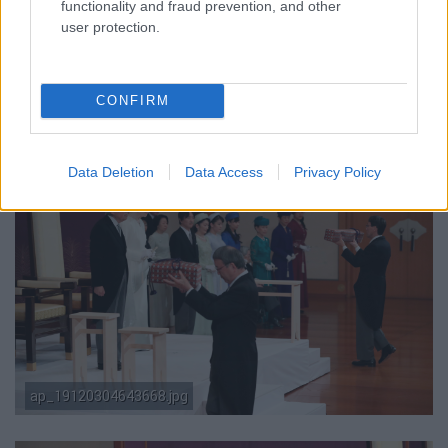
functionality and fraud prevention, and other
user protection.
ap_19120405919913.jpg
CONFIRM
Data Deletion
Data Access
Privacy Policy
ap_19120304643668.jpg