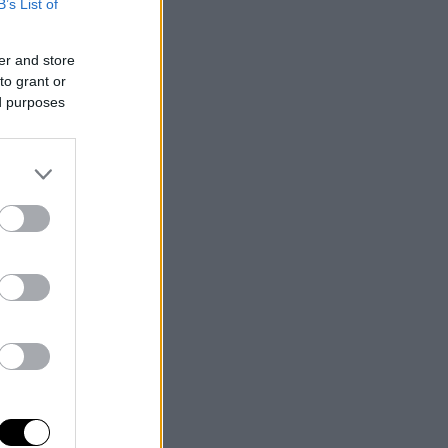
B’s List of
er and store
to grant or
ed purposes