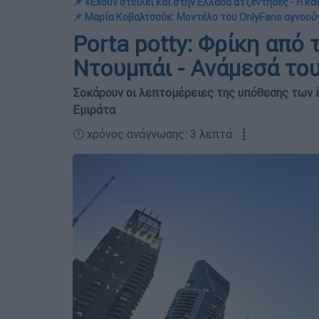
📌 «Έχουν στείλει και στην Ελλάδα ατζέντηδες - Η κά
📌 Μαρία Κοβαλτσούκ: Μοντέλο του OnlyFans αγνοούν
Porta potty: Φρίκη από 
Ντουμπάι - Ανάμεσά του
Σοκάρουν οι λεπτομέρειες της υπόθεσης των i
Εμιράτα
🕛 χρόνος ανάγνωσης: 3 λεπτά ┋