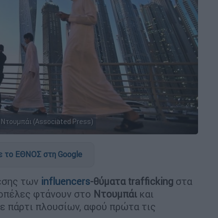
 Ντουμπάι (Associated Press)
 το ΕΘΝΟΣ στη Google
θεσης των
influencers
-θύματα trafficking
στα
κοπέλες φτάνουν στο
Ντουμπάι
και
ε πάρτι πλουσίων, αφού πρώτα τις