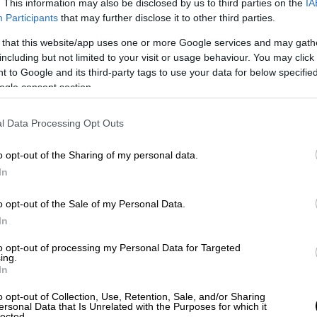
. This information may also be disclosed by us to third parties on the
IA
στο Ντουμπάι και η άγνωστη συγγένεια
Participants
that may further disclose it to other third parties.
 that this website/app uses one or more Google services and may gath
including but not limited to your visit or usage behaviour. You may click 
 to Google and its third-party tags to use your data for below specifi
ogle consent section.
ρτι
l Data Processing Opt Outs
 πάρτι, που ονομάζονται
porta potty,
 στα Ηνωμένα Αραβικά Εμιράτα και
o opt-out of the Sharing of my personal data.
ς
. Γίνονται υπό άκρα μυστικότητα και
In
ολο να ελεγχθούν από νομικά πλαίσια στα
 μεταμόρφωση μιας γυναίκας σε «ανθρώπινη
o opt-out of the Sale of my Personal Data.
In
to opt-out of processing my Personal Data for Targeted
αι ελληνίδες influencers, όπως αναφέρουν οι
ing.
ς αναλυτής,
Σταύρος Μπαλάσκας
,
In
όθεση σε σημερινές του δηλώσεις στον
o opt-out of Collection, Use, Retention, Sale, and/or Sharing
ersonal Data that Is Unrelated with the Purposes for which it
lected.