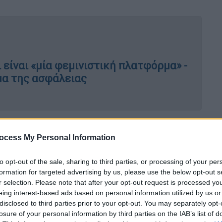
 είναι «μία φεμινιστική πλατφόρμα» -
μα της ασφάλειας
encers πληρώνονται για να κάνουν
ocess My Personal Information
άνδρες στα Ηνωμένα Αραβικά Εμιράτα. Οι
έτωπες με
σοβαρή σωματική και ψυχική
to opt-out of the sale, sharing to third parties, or processing of your per
formation for targeted advertising by us, please use the below opt-out s
r selection. Please note that after your opt-out request is processed y
eing interest-based ads based on personal information utilized by us or
disclosed to third parties prior to your opt-out. You may separately opt-
losure of your personal information by third parties on the IAB’s list of