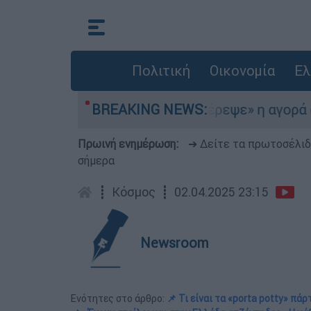
Πολιτική
Οικονομία
Ελ
το Αιγαίο
BREAKING NEWS:
«Στέρεψε» η αγορά από πινακίδ
Πρωινή ενημέρωση:
➔ Δείτε τα πρωτοσέλι
σήμερα
┋
Κόσμος
┋
02.04.2025 23:15
Newsroom
Ενότητες στο άρθρο:
📌 Τι είναι τα «porta potty» πάρ