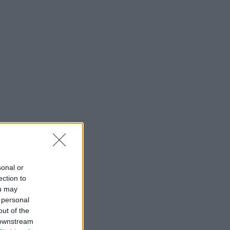
sonal or
ection to
ou may
 personal
out of the
 downstream