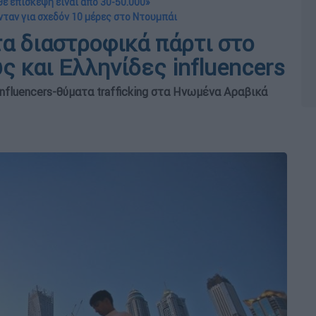
θε επίσκεψη είναι από 30-50.000»
ταν για σχεδόν 10 μέρες στο Ντουμπάι
τα διαστροφικά πάρτι στο
ς και Ελληνίδες influencers
nfluencers-θύματα trafficking στα Ηνωμένα Αραβικά