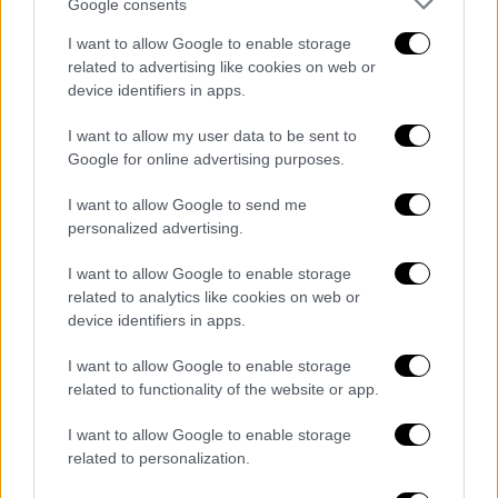
Google consents
7 MILLION citizens as WW3 fears
grow
https://t.co/jtoqj6kYG4
I want to allow Google to enable storage
related to advertising like cookies on web or
— Zicutake USA Comment
device identifiers in apps.
(@Zicutake)
April 1, 2025
I want to allow my user data to be sent to
Google for online advertising purposes.
Η Σουηδία είχε μειώσει τις στρατιωτικές
δαπάνες μετά λήξη του Ψυχρού Πολέμου,
I want to allow Google to send me
αλλά τις αύξησε ξανά το 2014, όταν η Ρωσία
personalized advertising.
προσάρτησε μονομερώς την Κριμαία. Οι
I want to allow Google to enable storage
αρχές επανενεργοποίησαν το 2015 τη
related to analytics like cookies on web or
στρατηγική «συνολικής άμυνας» που
device identifiers in apps.
συνδυάζει τόσο στρατιωτικές όσο και
πολιτικές αμυντικές δραστηριότητες.
I want to allow Google to enable storage
related to functionality of the website or app.
Ωστόσο, οι προσπάθειες για τον
εκσυγχρονισμό του στρατού και την αύξηση
I want to allow Google to enable storage
της ετοιμότητας των πολιτών για πόλεμο
related to personalization.
αυξήθηκαν δραματικά μετά την πλήρους