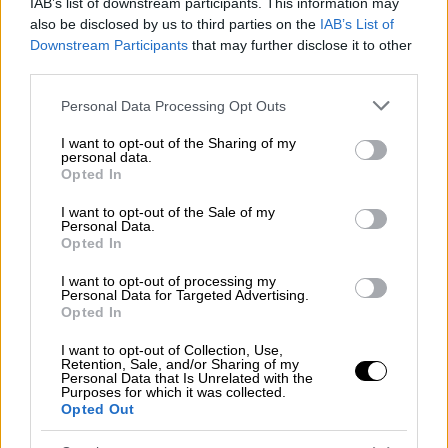
IAB’s list of downstream participants. This information may
also be disclosed by us to third parties on the
IAB’s List of
Downstream Participants
that may further disclose it to other
Φίλτρα για χημικά όπλα
third parties.
Από τον Μάρτιο του 2024 που η Σουηδία
Please note that this website/app uses one or more Google
Personal Data Processing Opt Outs
έγινε μέλος του
ΝΑΤΟ
η υπηρεσία
Πολιτικής
services and may gather and store information including but
not limited to your visit or usage behaviour. You may click to
I want to opt-out of the Sharing of my
Απρόβλεπτης Ανάγκης
(MSB) έχει εντείνει
personal data.
grant or deny consent to Google and its third-party tags to
τις επιθεωρήσεις στα καταφύγια. Την
Opted In
use your data for below specified purposes in below Google
περασμένη Δευτέρα η υπηρεσία ανακοίνωσε
consent section.
I want to opt-out of the Sale of my
ότι έχει ξεκινήσει ένα τεράστιο πρόγραμμα
Personal Data.
Opted In
για τον
εκσυγχρονισμό
των
πυρηνικών
καταφυγίων
, που
αναμένεται να
I want to opt-out of processing my
Personal Data for Targeted Advertising.
ολοκληρωθεί σε 2-3 χρόνια.
Στο πρόγραμμα
Opted In
περιλαμβάνεται μεταξύ άλλων η
αναβάθμιση
I want to opt-out of Collection, Use,
των φίλτρων
για την προστασία από τα
Retention, Sale, and/or Sharing of my
Personal Data that Is Unrelated with the
χημικά και τα ραδιολογικά όπλα.
Purposes for which it was collected.
Opted Out
Sweden prepares nuclear bunkers for