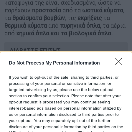
καταφύγια της είναι σχεδιασμένα, ώστε να
παρέχουν
προστασία
από τα
ωστικά κύματα
,
τα
θραύσματα βομβών
, τις
εκρήξεις
τα
θερμικά κύματα
από
πυρηνικά όπλα,
τα αέρια
από
χημικά όπλα και τα βιολογικά όπλα.
ΔΙΑΒΑΣΤΕ ΕΠΙΣΗΣ
Κόσμος
|
03.04.2025 10:16
Do Not Process My Personal Information
Η ακτινογραφία των σαρωτικών
If you wish to opt-out of the sale, sharing to third parties, or
δασμών του Τραμπ: Παγκόσμια
processing of your personal or sensitive information for
ανησυχία και στο βάθος… η Κίνα
targeted advertising by us, please use the below opt-out
section to confirm your selection. Please note that after your
opt-out request is processed you may continue seeing
Κόσμος
|
03.04.2025 12:57
interest-based ads based on personal information utilized by
Τουρκία: Διάψευση για τη Συρία –
us or personal information disclosed to third parties prior to
«Μην δίνετε βάση σε αναρτήσεις»
your opt-out. You may separately opt-out of the further
disclosure of your personal information by third parties on the