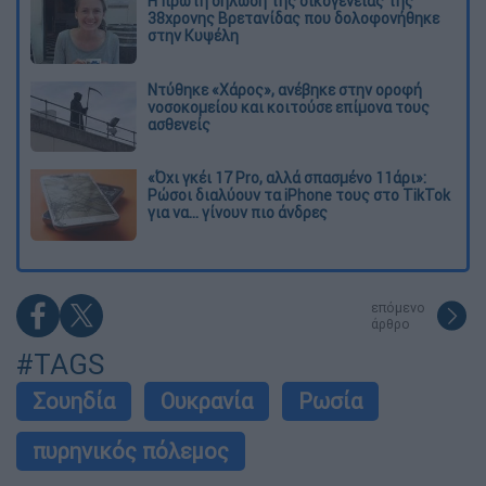
Η πρώτη δήλωση της οικογένειας της
38χρονης Βρετανίδας που δολοφονήθηκε
στην Κυψέλη
Ντύθηκε «Χάρος», ανέβηκε στην οροφή
νοσοκομείου και κοιτούσε επίμονα τους
ασθενείς
«Όχι γκέι 17 Pro, αλλά σπασμένο 11άρι»:
Ρώσοι διαλύουν τα iPhone τους στο TikTok
για να... γίνουν πιο άνδρες
επόμενο
άρθρο
#TAGS
Σουηδία
Ουκρανία
Ρωσία
πυρηνικός πόλεμος