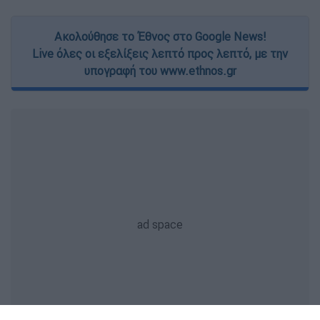
Ακολούθησε το Έθνος στο Google News!
Live όλες οι εξελίξεις λεπτό προς λεπτό, με την
υπογραφή του www.ethnos.gr