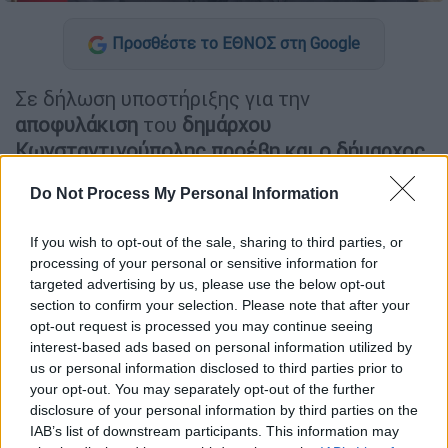
Προσθέστε το ΕΘΝΟΣ στη Google
Σε δήλωση υποστήριξης για την
αποφυλάκιση
του
δημάρχου
Κωνσταντινούπολης προέβη και ο δήμαρχος
Αθηναίων
,
Χάρης Δούκας,
ο οποίος, ως
Do Not Process My Personal Information
εκπρόσωπος των Σοσιαλιστών στην
Ευρωπαϊκή Επιτροπή των Περιφερειών
,
If you wish to opt-out of the sale, sharing to third parties, or
πραγματοποίησε μια πολιτικά φορτισμένη
processing of your personal or sensitive information for
επίσκεψη στην Άγκυρα.
targeted advertising by us, please use the below opt-out
section to confirm your selection. Please note that after your
Στο επίκεντρο της
συνάντησης
του
με
την
opt-out request is processed you may continue seeing
ηγεσία του Λαϊκού Ρεπουμπλικανικού
interest-based ads based on personal information utilized by
us or personal information disclosed to third parties prior to
Κόμματος (CHP)
βρέθηκε η καταγγελία για
your opt-out. You may separately opt-out of the further
την άδικη κράτηση του Δημάρχου
disclosure of your personal information by third parties on the
Κωνσταντινούπολης,
Εκρέμ Ιμάμογλου,
και η
IAB’s list of downstream participants. This information may