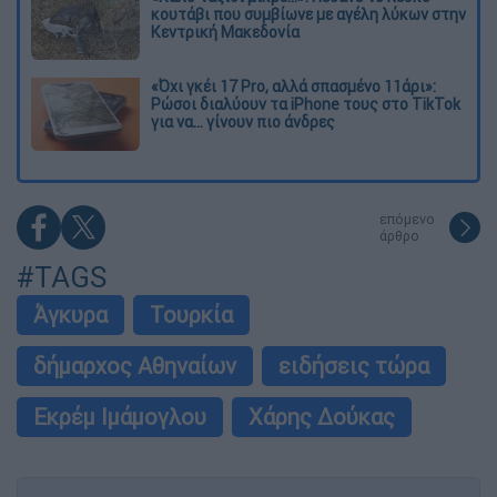
κουτάβι που συμβίωνε με αγέλη λύκων στην
Κεντρική Μακεδονία
«Όχι γκέι 17 Pro, αλλά σπασμένο 11άρι»:
Ρώσοι διαλύουν τα iPhone τους στο TikTok
για να... γίνουν πιο άνδρες
επόμενο
άρθρο
#TAGS
Άγκυρα
Τουρκία
δήμαρχος Αθηναίων
ειδήσεις τώρα
Εκρέμ Ιμάμογλου
Χάρης Δούκας