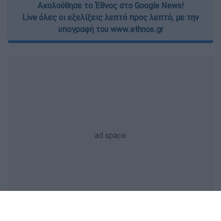
Ακολούθησε το Έθνος στο Google News!
Live όλες οι εξελίξεις λεπτό προς λεπτό, με την
υπογραφή του www.ethnos.gr