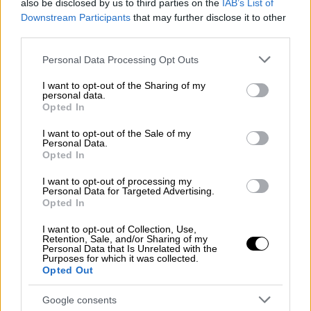
ανοιχτή έκκληση για την άμεση και χωρίς
also be disclosed by us to third parties on the
IAB’s List of
Downstream Participants
that may further disclose it to other
όρους απελευθέρωσή του.
third parties.
Please note that this website/app uses one or more Google
ΔΙΑΒΑΣΤΕ ΕΠΙΣΗΣ
Personal Data Processing Opt Outs
services and may gather and store information including but
not limited to your visit or usage behaviour. You may click to
I want to opt-out of the Sharing of my
Κόσμος
|
06.04.2025 17:13
personal data.
grant or deny consent to Google and its third-party tags to
Opted In
Στήριξη Γιώργου Παπανδρέου στον
use your data for below specified purposes in below Google
Ιμάμογλου - Μειδίαμα από τον
consent section.
I want to opt-out of the Sale of my
Personal Data.
φιλοκυβερνητικό τύπο της Τουρκίας
Opted In
I want to opt-out of processing my
Κόσμος
|
06.04.2025 17:26
Personal Data for Targeted Advertising.
Ο Νετανιάχου αισιόδοξος ότι ο Τραμπ
Opted In
θα μειώσει τους δασμούς εισαγωγής
I want to opt-out of Collection, Use,
στα προϊόντα του Ισραήλ
Retention, Sale, and/or Sharing of my
Personal Data that Is Unrelated with the
Purposes for which it was collected.
Opted Out
Google consents
«Ζητάμε την άμεση και χωρίς όρους