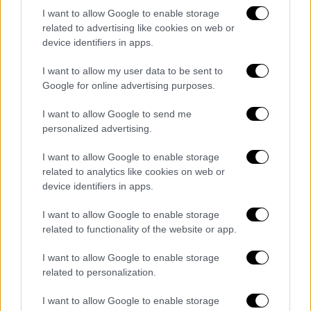
I want to allow Google to enable storage
απελευθέρωση του
δημάρχου
της
related to advertising like cookies on web or
Κωνσταντινούπολης
, Εκρέμ Ιμάμογλου.
device identifiers in apps.
Ζητάμε μία δίκαιη δίκη και βεβαίως
δηλώνουμε την αμέριστη συμπαράστασή μας
I want to allow my user data to be sent to
Google for online advertising purposes.
στον λαό της
Τουρκίας
, στον αγώνα που
κάνει για Δημοκρατία και για ένα Κράτος
I want to allow Google to send me
Δικαίου», δήλωσε κατά τη συνάντησή του με
personalized advertising.
τον πρόεδρο του Ρεπουμπλικανικού Λαϊκού
I want to allow Google to enable storage
Κόμματος,
Οζγκιούρ Οζέλ
.
related to analytics like cookies on web or
device identifiers in apps.
Η ηγεσία του CHP, από την πλευρά της,
ευχαρίστησε τον Χάρη Δούκα για την
I want to allow Google to enable storage
υποστήριξή του και υπογράμμισε τη σημασία
related to functionality of the website or app.
της παρουσίας του στην Άγκυρα σε αυτή την
I want to allow Google to enable storage
κρίσιμη στιγμή.
related to personalization.
Στην αντιπροσωπεία των
Ευρωπαίων
I want to allow Google to enable storage
Σοσιαλιστών συμμετείχαν επίσης