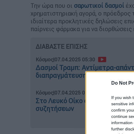
Την ώρα που οι
σαρωτικοί δασμοί
έχ
χρηματιστηριακή αγορά, ο πρόεδρο
ιδιαίτερα προκλητικές δηλώσεις επι
παίρνεις φάρμακα για να διορθώσεις
ΔΙΑΒΑΣΤΕ ΕΠΙΣΗΣ
Κόσμος
|
07.04.2025 05:30
Δασμοί Τραμπ: Αντίμετρα-απάντ
διαπραγμάτευσης και παρατετα
Do Not Pr
Κόσμος
|
07.04.2025 07:23
If you wish 
Στο Λευκό Οίκο ο Νετανιάχου: Δα
sensitive in
συζητήσεων
confirm you
continue se
information 
further disc