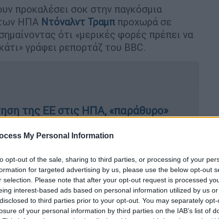
ουν προκαλέσει σοκ στην παγκόσμια
ς των ΗΠΑ
Ντόναλντ Τραμπ
προχωρά σε
σημαίνοντας ότι «μερικές φορές πρέπει να
 κάτι» γράφει ρεπορτάζ του BBC.
ηση της ΕΕ στις ΗΠΑ, «παράθυρο»
μένη κατρακύλα στα χρηματιστήρια
ocess My Personal Information
to opt-out of the sale, sharing to third parties, or processing of your per
σμοί, Ιράν και Γάζα στο τραπέζι των
formation for targeted advertising by us, please use the below opt-out s
r selection. Please note that after your opt-out request is processed y
eing interest-based ads based on personal information utilized by us or
disclosed to third parties prior to your opt-out. You may separately opt-
losure of your personal information by third parties on the IAB’s list of