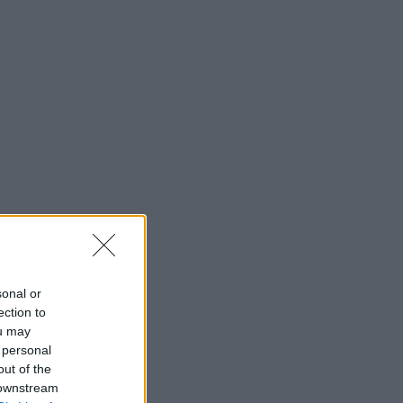
sonal or
ection to
ou may
 personal
out of the
 downstream