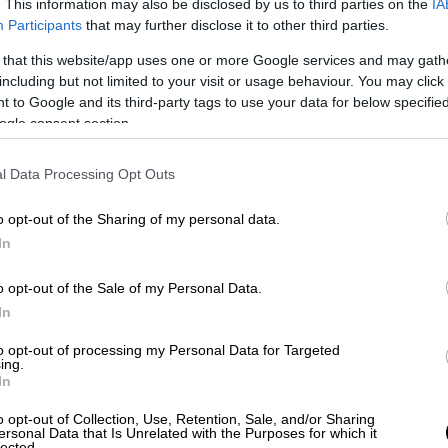
. This information may also be disclosed by us to third parties on the
IA
 του βρετανικού μέσου, μιλώντας σε
Participants
that may further disclose it to other third parties.
γά την Κυριακή (06/04), ο Αμερικανός
 that this website/app uses one or more Google services and may gath
ς και οι επενδύσεις θα επιστρέψουν στις
including but not limited to your visit or usage behaviour. You may click 
ποτέ άλλοτε».
 to Google and its third-party tags to use your data for below specifi
ogle consent section.
εί μπροστά στους φόβους για
δα για το αμερικανικό
l Data Processing Opt Outs
o opt-out of the Sharing of my personal data.
όνισαν ότι οι δασμοί -που ανακοινώθηκαν
In
στούν όπως είχε προγραμματιστεί,
o opt-out of the Sale of my Personal Data.
ύφεση.
In
ώρες μετά τις δηλώσεις του Τραμπ, τα
to opt-out of processing my Personal Data for Targeted
αγδαία καθοδική πτώση, με τον ιαπωνικό
ing.
In
και τον Hang Seng του Χονγκ Κονγκ να
,8%.
o opt-out of Collection, Use, Retention, Sale, and/or Sharing
ersonal Data that Is Unrelated with the Purposes for which it
lected.