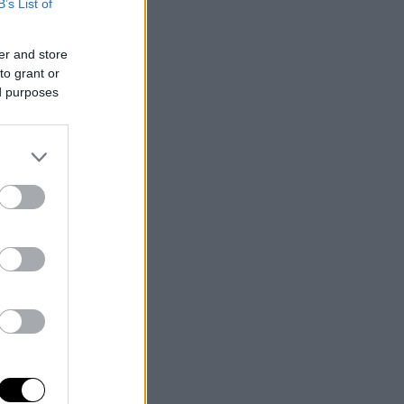
B’s List of
er and store
to grant or
ed purposes