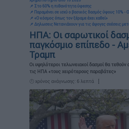
χρηματιστήριο από το 2020
📌 Στο 60% η πιθανότητα ύφεσης
📌 Παραμένει σε ισχύ ο βασικός δασμός ύψους 10% -
📌 «Ο κόσμος όπως τον ξέραμε έχει χαθεί»
📌 Δηλωσεις Νετανιάχουν για τις άψογες σχέσεις μετ
ΗΠΑ: Οι σαρωτικοί δασ
παγκόσμιο επίπεδο - Α
Τραμπ
Οι υψηλότεροι τελωνειακοί δασμοί θα τεθούν σ
τις ΗΠΑ «τους χειρότερους παραβάτες»
🕛 χρόνος ανάγνωσης: 6 λεπτά ┋