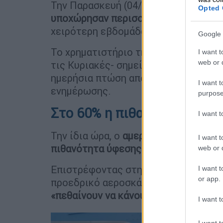
Την Παρασκευή (04/04), και οι
τρεις 
Opted 
υποχώρησαν περισσότερο από 5%
, ε
χειρότερη εβδομάδα για το αμερικαν
Google 
Το χρηματιστήριο της Σαουδικής Αρα
I want t
web or d
τις Κυριακές- σημείωσε πτώση σχεδό
ημερήσια πτώση από την εποχή της π
I want t
ενημέρωσης.
purpose
Στο 60% η πιθανότητα ύφεσ
I want 
Την ίδια ώρα, ο
αμερικανικός τραπεζ
I want t
πιθανότητα ύφεσης στις ΗΠΑ
αλλά κ
web or d
Επιστρέφοντας στην Ουάσινγκτον, κα
I want t
or app.
προεδρικό αεροσκάφος ο Τραμπ δήλ
«πεθαίνουν να κάνουν μια συμφωνία»
.
I want t
I want t