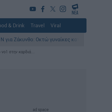
od & Drink
Travel
Viral
Οκτώ γυναίκες κατήγγειλαν βιασμό σε 20 μέρες
 νο1 στην καρδιά...