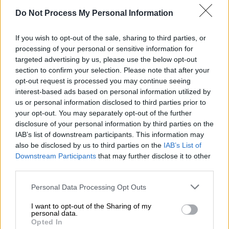
Ο εμβληματικός νάνος του Game of Thrones,
Do Not Process My Personal Information
Τύριον Λάνιστερ κατά κόσμον Πίτερ
Ντίνκλατζ κινδυνεύει σοβαρά να χάσει την
If you wish to opt-out of the sale, sharing to third parties, or
φήμη που με τόσο κόπο και υποκριτική
processing of your personal or sensitive information for
ικανότητα έχει χτίσει μέσα από την σειρά
targeted advertising by us, please use the below opt-out
φαινόμενο του HBΟ. Ο αντίζηλός του είναι
section to confirm your selection. Please note that after your
25 ετών ζει σε ένα μικρό χωριό του Κασμίρ
opt-out request is processed you may continue seeing
interest-based ads based on personal information utilized by
και είναι ή μάλλον ήταν μέχρι πρότινος
us or personal information disclosed to third parties prior to
σερβιτόρος.
your opt-out. You may separately opt-out of the further
disclosure of your personal information by third parties on the
«Με παίρνουν πάρα πολλές φωτογραφίες για
IAB’s list of downstream participants. This information may
αυτό και έχω γίνει διάσημος παντού. Τον
also be disclosed by us to third parties on the
IAB’s List of
αγαπώ πολύ. Μου αρέσει πάρα πολύ και
Downstream Participants
that may further disclose it to other
third parties.
καθώς έχουμε και το ίδιο ύψος μου αρέσει
ακόμη περισσότερο.» αναφέρει
Please note that this website/app uses one or more Google
Personal Data Processing Opt Outs
χαρακτηριστικά ο Ρότζι Καν.
services and may gather and store information including but
not limited to your visit or usage behaviour. You may click to
I want to opt-out of the Sharing of my
personal data.
Ο «σωσίας» του Τύριον Λάνιστερ όπως
grant or deny consent to Google and its third-party tags to
Opted In
use your data for below specified purposes in below Google