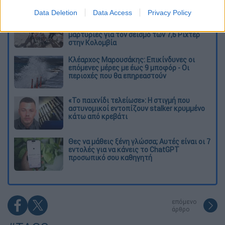
Data Deletion
Data Access
Privacy Policy
«Ήταν πολύ σκληρό, αρχίσαμε να
προσευχόμαστε»: Συγκλονιστικές
μαρτυρίες για τον σεισμό των 7,6 Ρίχτερ
στην Κολομβία
Κλέαρχος Μαρουσάκης: Επικίνδυνες οι
επόμενες μέρες με έως 9 μποφόρ - Οι
περιοχές που θα επηρεαστούν
«Το παιχνίδι τελείωσε»: Η στιγμή που
αστυνομικοί εντοπίζουν stalker κρυμμένο
κάτω από κρεβάτι
Θες να μάθεις ξένη γλώσσα; Αυτές είναι οι 7
εντολές για να κάνεις το ChatGPT
προσωπικό σου καθηγητή
επόμενο
άρθρο