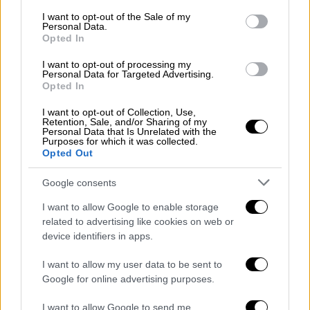
αποκαλούν τον Ρότζι Καν μέχρι πριν από
consent section.
I want to opt-out of the Sale of my
λίγο καιρό δεν είχε δει ούτε ένα επεισόδιο
Personal Data.
της σειράς Game of Thrones αλλά ποτέ δεν
Opted In
είπε όχι σε μία selfie. Οι δύο άνδρες
I want to opt-out of processing my
μοιάζουν εκπληκτικά και έχουν μέχρι και το
Personal Data for Targeted Advertising.
Opted In
ίδιο ύψος.
I want to opt-out of Collection, Use,
Η φήμη που έχει αποκτήσει ο Πακιστανός
Retention, Sale, and/or Sharing of my
Personal Data that Is Unrelated with the
Τύριον Λάνιστερ μέσα από τα social media
Purposes for which it was collected.
Opted Out
είναι τέτοια που πλέον του δόθηκε η
ευκαιρία να ξεκινήσει νέα καριέρα και από
Google consents
τον δίσκο σερβιρίσματος να περάσει στα
I want to allow Google to enable storage
φώτα του πλατό… Μία εφαρμογή
related to advertising like cookies on web or
παραγγελιών φαγητού στο Πακιστάν έδωσε
device identifiers in apps.
στον Ρότζι Καν τον πρωταγωνιστικό ρόλο
στο διαφημιστικό της. Ο Ρότζι Καν
I want to allow my user data to be sent to
Google for online advertising purposes.
υποδύεται τον Τύριον Λάνιστερ και δείχνει
πως διαθέτει πέρα από ένα μεγάλο χαμόγελο
I want to allow Google to send me