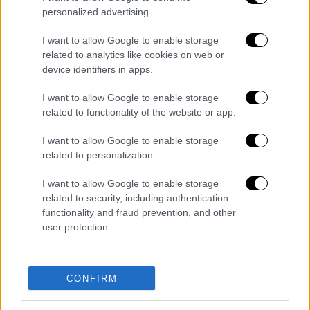
και κάποιο από το υποκριτικό ταλέντο του
personalized advertising.
Aμερικανού ηθοποιού. Ο Καν έχει ήδη
I want to allow Google to enable storage
εκφράσει την επιθυμία να γνωρίζει από
related to analytics like cookies on web or
κοντά τον διάσημο και αυθεντικό Τύριον
device identifiers in apps.
Λάνιστερ και μένει να δούμε ένα η επιθυμία
του πραγματοποιηθεί.
I want to allow Google to enable storage
related to functionality of the website or app.
Το αντίπαλο δέος του Τύριον
I want to allow Google to enable storage
Λάνιστερ ζει στο Κασμίρ -
related to personalization.
"Κινδυνεύει" η φήμη του Πίτερ
I want to allow Google to enable storage
Ντίνκλατζ
#OpenNews
related to security, including authentication
Ρεπορτάζ:
@haramidis
functionality and fraud prevention, and other
pic.twitter.com/pIOpVoiYn4
user protection.
— OPEN News (@OpenNewsGr)
May
1, 2019
CONFIRM
Διαβάστε ακόμη