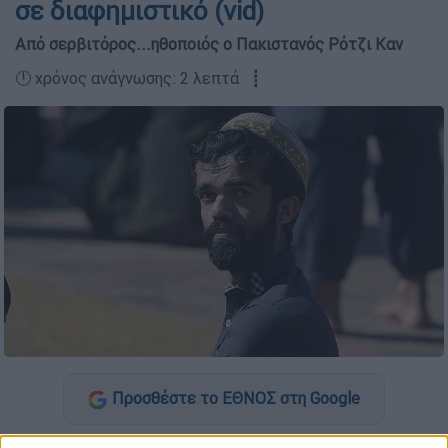
σε διαφημιστικό (vid)
Από σερβιτόρος...ηθοποιός ο Πακιστανός Ρότζι Καν
🕛 χρόνος ανάγνωσης: 2 λεπτά ┋
Προσθέστε το ΕΘΝΟΣ στη Google