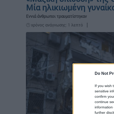
Μία ηλικιωμένη γυναίκ
Εννιά άνθρωποι τραυματίστηκαν
🕛 χρόνος ανάγνωσης: 1 λεπτό ┋
Do Not Pr
If you wish 
sensitive in
confirm you
continue se
information 
further disc