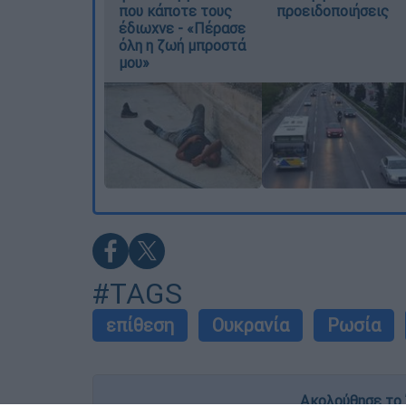
που κάποτε τους
προειδοποιήσεις
έδιωχνε - «Πέρασε
όλη η ζωή μπροστά
μου»
#TAGS
επίθεση
Ουκρανία
Ρωσία
Ακολούθησε το 