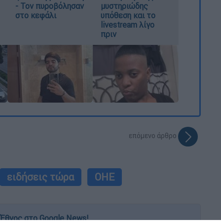
- Τον πυροβόλησαν
μυστηριώδης
στο κεφάλι
υπόθεση και το
livestream λίγο
πριν
επόμενο άρθρο
ειδήσεις τώρα
ΟΗΕ
Έθνος στο Google News!