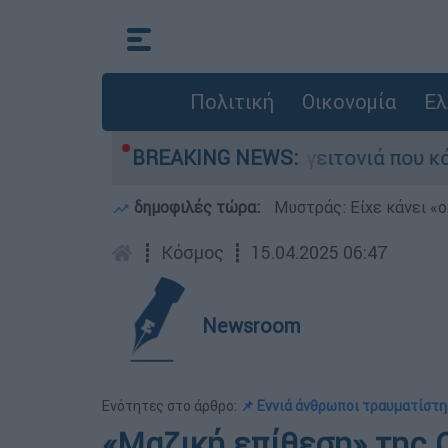
Πολιτική
Οικονομία
Ελ
αν από τη μεγάλη φωτιά τη γειτονιά που κάποτε
BREAKING NEWS:
δημοφιλές τώρα:
Μυστράς: Είχε κάνει «ο
┋
Κόσμος
┋
15.04.2025 06:47
Newsroom
Ενότητες στο άρθρο:
📌 Εννιά άνθρωποι τραυματίστ
«Μαζική επίθεση» της 