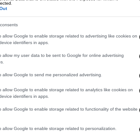
lected.
ει ο πόλεμος»
Out
consents
τηκαν
o allow Google to enable storage related to advertising like cookies on
evice identifiers in apps.
ρικής επίθεσης τη νύχτα», ανέφεραν μέσω
o allow my user data to be sent to Google for online advertising
φέρειας, κάνοντας λόγο για έναν θάνατο,
s.
to allow Google to send me personalized advertising.
ν, κατά την ίδια πηγή, που πρόσθεσε πως
ύν εσπευσμένα εξαιτίας πυρκαγιών που
o allow Google to enable storage related to analytics like cookies on
λυκατοικίες.
evice identifiers in apps.
o allow Google to enable storage related to functionality of the website
συναγερμό για αεροπορική επιδρομή με
ους κατοίκους να απομακρυνθούν από τα
έκδοση της εφημερίδας
Ιζβέστια
.
o allow Google to enable storage related to personalization.