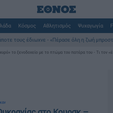
λάδα
Κόσμος
Αθλητισμός
Ψυχαγωγία
F
 τους έδιωχνε - «Πέρασε όλη η ζωή μπροστά μου
χυρό» το ξενοδοχείο με το πτώμα του πατέρα του - Τι τον «
ηκαν
Ουκρανίας στο Κουρσκ –