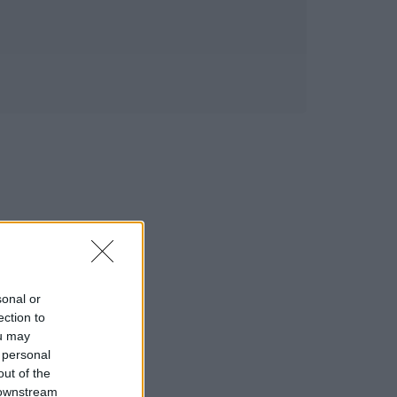
sonal or
ection to
ou may
 personal
out of the
 downstream