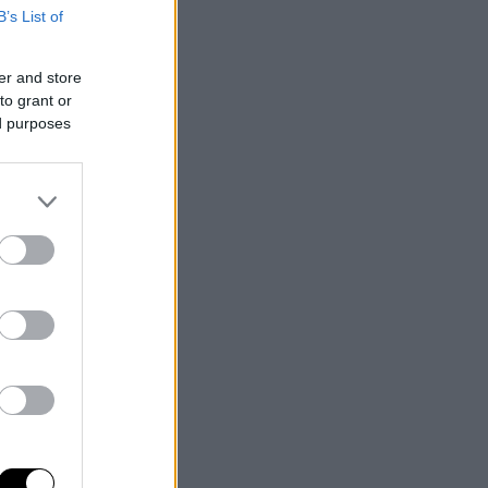
B’s List of
er and store
to grant or
ed purposes