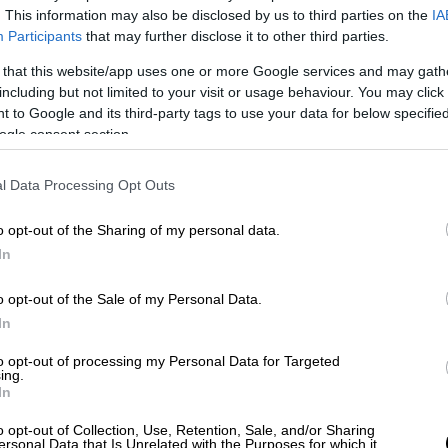
. This information may also be disclosed by us to third parties on the
IA
Participants
that may further disclose it to other third parties.
 that this website/app uses one or more Google services and may gath
including but not limited to your visit or usage behaviour. You may click 
 to Google and its third-party tags to use your data for below specifi
ogle consent section.
l Data Processing Opt Outs
 το ΕΘΝΟΣ στη Google
o opt-out of the Sharing of my personal data.
In
ζική
»
ουκρανική επίθεση
κατά τη διάρκεια
o opt-out of the Sale of my Personal Data.
(δυτικά), ανακοίνωσαν οι τοπικές αρχές.
In
to opt-out of processing my Personal Data for Targeted
ing.
In
o opt-out of Collection, Use, Retention, Sale, and/or Sharing
«Ο Ζελένσκι και ο απατεώνας ο
ersonal Data that Is Unrelated with the Purposes for which it