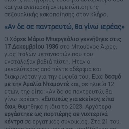
και για ανεπαρκή αντιμετώπιση της
σεξουαλικής κακοποίησης στον κλήρο.
«Αν δε σε παντρευτώ, θα γίνω ιερέας»
Ο Χ
όρχε Μάριο Μπεργκόλιο γεννήθηκε στις
17 Δεκεμβρίου 1936
στο Μπουένος Άιρες,
γιος Ιταλών μεταναστών που του
ενστάλαξαν βαθιά πίστη. Ήταν ο
μεγαλύτερος από πέντε αδέρφια και
διακρινόταν για την ευφυΐα του. Είχε
δεσμό
με την Αμαλία Νταμοντέ
και, σε ηλικία 12
ετών, της είπε: «Αν δε σε παντρευτώ, θα
γίνω ιερέας».
«Ευτυχώς για εκείνον, είπα
όχι»,
θυμήθηκε η ίδια το 2023. Αργότερα
εργάστηκε ως πορτιέρης σε νυχτερινά
κέντρα
σε εργατικές συνοικίες. Στα 21 του,
νόσησε από πνευμονία και υποβλήθηκε σε