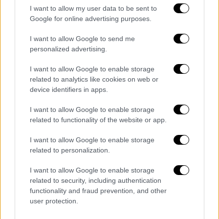
διαμένει στα επίσημα παπικά διαμερίσματα
I want to allow my user data to be sent to
και επέλεξε το απλό ξενώνα Domus Sanctae
Google for online advertising purposes.
Marthae στο Βατικανό.
I want to allow Google to send me
personalized advertising.
«Το να πλένω τα πόδια σας σημαίνει
ότι είμαι στην υπηρεσία σας»
I want to allow Google to enable storage
related to analytics like cookies on web or
Το 2013,
γονάτισε και έπλυνε τα πόδια
device identifiers in apps.
νεαρών κρατουμένων,
μεταξύ των οποίων
I want to allow Google to enable storage
δύο κορίτσια και ένας μουσουλμάνος, σε
related to functionality of the website or app.
κέντρο κράτησης ανηλίκων στη Ρώμη.
I want to allow Google to enable storage
«Αυτός είναι ένας συμβολισμός: να πλένω τα
related to personalization.
πόδια σας σημαίνει ότι είμαι στην υπηρεσία
σας», είπε τότε. Ήταν μια πράξη που
I want to allow Google to enable storage
related to security, including authentication
παρέκαμψε αιώνες παράδοσης και συνόψισε
functionality and fraud prevention, and other
τη συμπόνια και το ριζοσπαστικό του
user protection.
πνεύμα.