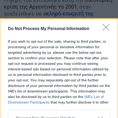
κρίση της Αργεντινής το 2001
, όταν
αναδείχθηκε σε
σκληρό επικριτή της
διαφθοράς και της πολιτικής
κακοδιαχείρισης
.
Την ίδια χρονιά, ο
Πάπας
Do Not Process My Personal Information
Ιωάννης Παύλος Β΄
τον έκανε καρδινάλιο,
προετοιμάζοντας το έδαφος για την
If you wish to opt-out of the sale, sharing to third parties, or
μετέπειτα εκλογή του στον παπικό θρόνο.
processing of your personal or sensitive information for
targeted advertising by us, please use the below opt-out
Εκλογή στον Παπικό Θρόνο
section to confirm your selection. Please note that after your
opt-out request is processed you may continue seeing
interest-based ads based on personal information utilized by
Σε μια ιστορική στιγμή για την
Καθολική
us or personal information disclosed to third parties prior to
Εκκλησία,
ο Καρδινάλιος Χόρχε Μάριο
your opt-out. You may separately opt-out of the further
Μπεργκόλιο
εξελέγη Πάπας στις 13
disclosure of your personal information by third parties on the
Μαρτίου 2013,
διαδεχόμενος τον
Πάπα
IAB’s list of downstream participants. This information may
also be disclosed by us to third parties on the
IAB’s List of
Βενέδικτο ΙΣΤ΄,
ο οποίος είχε παραιτηθεί—
Downstream Participants
that may further disclose it to other
κάτι που είχε να συμβεί από το 1415.
third parties.
Η
εκλογή του, αν και θεωρείτο απίθανη (με
Please note that this website/app uses one or more Google