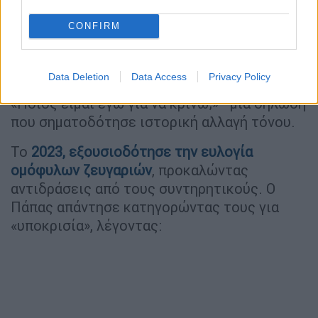
«Υποκρισία να σκανδαλίζεστε για
CONFIRM
έναν ομοφυλόφιλο»
Το 2013, σε μια πτήση, όταν ρωτήθηκε για
Data Deletion
Data Access
Privacy Policy
τους ομοφυλόφιλους ιερείς, απάντησε:
«Ποιος είμαι εγώ για να κρίνω;»—μια δήλωση
που σηματοδότησε ιστορική αλλαγή τόνου.
Το
2023, εξουσιοδότησε την ευλογία
ομόφυλων ζευγαριών
, προκαλώντας
αντιδράσεις από τους συντηρητικούς. Ο
Πάπας απάντησε κατηγορώντας τους για
«υποκρισία», λέγοντας: