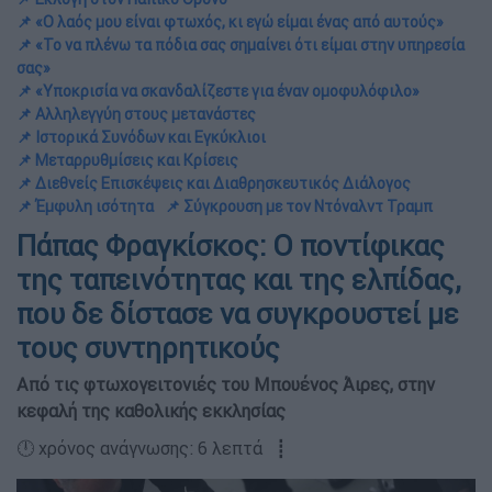
📌 «Ο λαός μου είναι φτωχός, κι εγώ είμαι ένας από αυτούς»
📌 «Το να πλένω τα πόδια σας σημαίνει ότι είμαι στην υπηρεσία
σας»
📌 «Υποκρισία να σκανδαλίζεστε για έναν ομοφυλόφιλο»
📌 Αλληλεγγύη στους μετανάστες
📌 Ιστορικά Συνόδων και Εγκύκλιοι
📌 Μεταρρυθμίσεις και Κρίσεις
📌 Διεθνείς Επισκέψεις και Διαθρησκευτικός Διάλογος
📌 Έμφυλη ισότητα
📌 Σύγκρουση με τον Ντόναλντ Τραμπ
Πάπας Φραγκίσκος: Ο ποντίφικας
της ταπεινότητας και της ελπίδας,
που δε δίστασε να συγκρουστεί με
τους συντηρητικούς
Από τις φτωχογειτονιές του Μπουένος Άιρες, στην
κεφαλή της καθολικής εκκλησίας
🕛 χρόνος ανάγνωσης: 6 λεπτά ┋