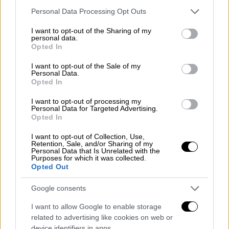
Το «λακωνικό» μήνυμα του Τραμπ -
Please note that this website/app uses one or more Google
Personal Data Processing Opt Outs
services and may gather and store information including but
«Ας αναπαυθεί εν ειρήνη»
not limited to your visit or usage behaviour. You may click to
I want to opt-out of the Sharing of my
personal data.
grant or deny consent to Google and its third-party tags to
Υπενθυμίζεται πως με
δύο σύντομες
Opted In
use your data for below specified purposes in below Google
αναρτήσεις
ο Αμερικανός
consent section.
I want to opt-out of the Sale of my
πρόεδρος αποχαιρέτησε τον Πάπα
Personal Data.
Opted In
Φραγκίσκο που άφησε την τελευταία του
πνοή σε ηλικία 88 ετών.
I want to opt-out of processing my
Personal Data for Targeted Advertising.
Opted In
Μετά την ολιγόλογη ανάρτηση «Ας
αναπαυθεί εν ειρήνη» του Λευκού Οίκου στο
I want to opt-out of Collection, Use,
Retention, Sale, and/or Sharing of my
Χ, ο Ντόναλντ Τραμπ επανήλθε στην
Personal Data that Is Unrelated with the
Purposes for which it was collected.
πλατφόρμα Truth Social για να γράψει:
Opted Out
«Αναπαύσου εν ειρήνη πάπα Φραγκίσκε! Ο
θεός ας σε ευλογεί και μαζί εκείνους που σε
Google consents
αγάπησαν».
I want to allow Google to enable storage
related to advertising like cookies on web or
Ο πάπας Φραγκίσκος είχε ασκήσει κριτική
device identifiers in apps.