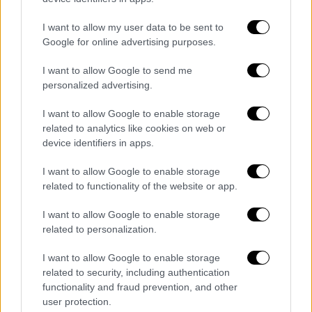
στον Τραμπ για την
αντιμεταναστευτική
πολιτική του
.
I want to allow my user data to be sent to
Google for online advertising purposes.
I want to allow Google to send me
personalized advertising.
I want to allow Google to enable storage
related to analytics like cookies on web or
device identifiers in apps.
I want to allow Google to enable storage
related to functionality of the website or app.
I want to allow Google to enable storage
related to personalization.
Σημειώνεται πως το
Βατικανό
ολοκλήρωσε
τις τελευταίες προετοιμασίες χθες (25/04)
I want to allow Google to enable storage
για την κηδεία του
πάπα Φραγκίσκου
καθώς
related to security, including authentication
και του μνήματος του
functionality and fraud prevention, and other
user protection.
εκλιπόντος ποντίφικα. Είναι φτιαγμένο από