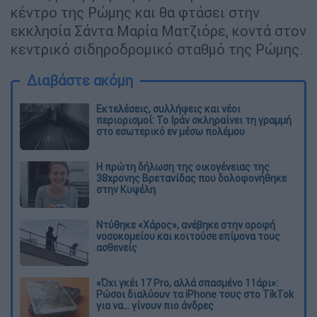
κέντρο της Ρώμης και θα φτάσει στην
εκκλησία Σάντα Μαρία Ματζιόρε, κοντά στον
κεντρικό σιδηροδρομικό σταθμό της Ρώμης.
Διαβάστε ακόμη
Εκτελέσεις, συλλήψεις και νέοι
περιορισμοί: Το Ιράν σκληραίνει τη γραμμή
στο εσωτερικό εν μέσω πολέμου
Η πρώτη δήλωση της οικογένειας της
38χρονης Βρετανίδας που δολοφονήθηκε
στην Κυψέλη
Ντύθηκε «Χάρος», ανέβηκε στην οροφή
νοσοκομείου και κοιτούσε επίμονα τους
ασθενείς
«Όχι γκέι 17 Pro, αλλά σπασμένο 11άρι»:
Ρώσοι διαλύουν τα iPhone τους στο TikTok
για να... γίνουν πιο άνδρες