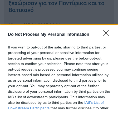
ξεχώρισαν για τον Ποντίφικα και το
Βατικανό
Κόσμος
|
25.04.2025 23:01
Ερντογάν - Πάπας Φραγκίσκος:
Do Not Process My Personal Information
Διάλογος μεν, από διαφορετικούς
«άμβωνες» δε...
If you wish to opt-out of the sale, sharing to third parties, or
processing of your personal or sensitive information for
targeted advertising by us, please use the below opt-out
section to confirm your selection. Please note that after your
opt-out request is processed you may continue seeing
Ο Αμερικανός πρόεδρος και η πρώτη κυρία
interest-based ads based on personal information utilized by
των ΗΠΑ,
Μελάνια Τραμπ
, έφθασαν στο
us or personal information disclosed to third parties prior to
αεροδρόμιο Λεονάρντο ντα Βίντσι
your opt-out. You may separately opt-out of the further
(Φιουμιτσίνο) της Ρώμης, ανέφερε
disclosure of your personal information by third parties on the
IAB’s list of downstream participants. This information may
δημοσιογράφος του Γαλλικού Πρακτορείου
also be disclosed by us to third parties on the
IAB’s List of
Ειδήσεων (AFP) που ταξίδεψε με το Air
Downstream Participants
that may further disclose it to other
Force One.
third parties.