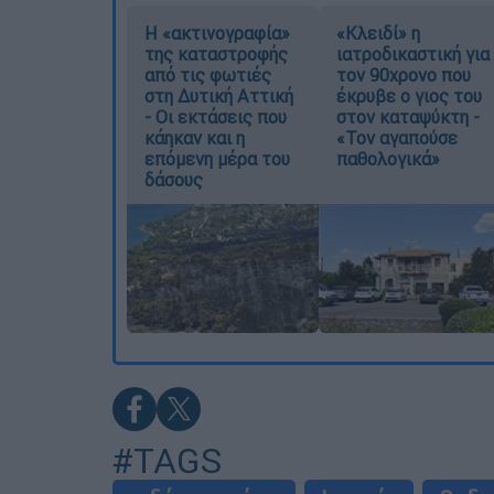
Η «ακτινογραφία»
«Κλειδί» η
της καταστροφής
ιατροδικαστική για
από τις φωτιές
τον 90χρονο που
στη Δυτική Αττική
έκρυβε ο γιος του
- Οι εκτάσεις που
στον καταψύκτη -
κάηκαν και η
«Τον αγαπούσε
επόμενη μέρα του
παθολογικά»
δάσους
#TAGS