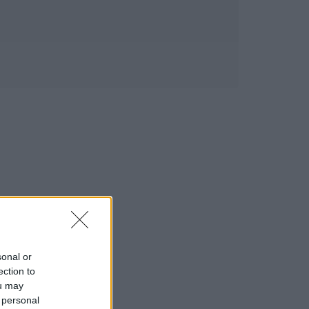
sonal or
ection to
ou may
 personal