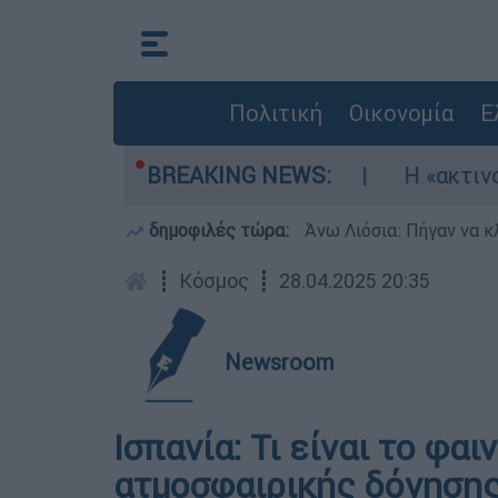
Πολιτική
Οικονομία
Ε
κώθηκαν τρία αεροσκάφη
BREAKING NEWS:
Η «ακτινογραφία»
δημοφιλές τώρα:
Άνω Λιόσια: Πήγαν να κ
┋
Κόσμος
┋
28.04.2025 20:35
Newsroom
Ισπανία: Τι είναι το φα
ατμοσφαιρικής δόνησης