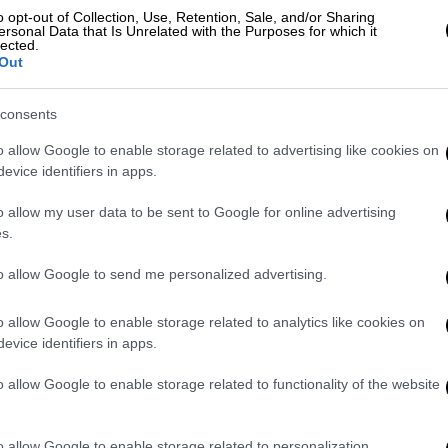
o opt-out of Collection, Use, Retention, Sale, and/or Sharing
στα μέσα κοινωνικής δικτύωσης.
ersonal Data that Is Unrelated with the Purposes for which it
lected.
Out
consents
o allow Google to enable storage related to advertising like cookies on
 Το σπάνιο ατμοσφαιρικό φαινόμενο
evice identifiers in apps.
να και μετρό
o allow my user data to be sent to Google for online advertising
s.
to allow Google to send me personalized advertising.
λλαγή της
θερμοκρασίας
— για παράδειγμα,
— τότε δημιουργούνται
ισχυρά ανοδικά ή
o allow Google to enable storage related to analytics like cookies on
μαλίες). Αυτές οι
θερμικές μεταβολές
evice identifiers in apps.
α
μέσω δύο κυρίως μηχανισμών. Αρχικά
το μέταλλο των καλωδίων διαστέλλεται ή
o allow Google to enable storage related to functionality of the website
o allow Google to enable storage related to personalization.