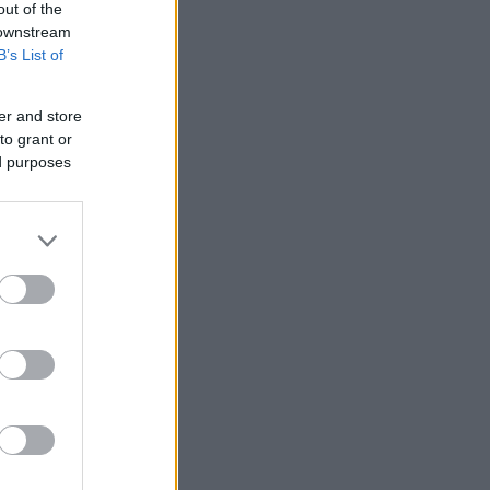
out of the
 downstream
B’s List of
er and store
to grant or
ed purposes