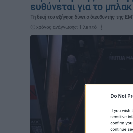
ευθύνεται για το μπλακ
Τη δική του εξήγηση δίνει ο διευθυντής της Ε
🕛 χρόνος ανάγνωσης: 1 λεπτό ┋
Do Not Pr
If you wish 
sensitive in
confirm you
continue se