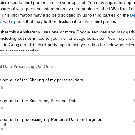
disclosed to third parties prior to your opt-out. You may separately opt-
losure of your personal information by third parties on the IAB’s list of
. This information may also be disclosed by us to third parties on the
IA
Participants
that may further disclose it to other third parties.
 that this website/app uses one or more Google services and may gath
including but not limited to your visit or usage behaviour. You may click 
 to Google and its third-party tags to use your data for below specifi
ogle consent section.
 το ΕΘΝΟΣ στη Google
l Data Processing Opt Outs
o opt-out of the Sharing of my personal data.
οσφαιρικής δόνησης»
αποδίδει ο
In
δά
ς το ολικό μπλακ άουτ, που ταλαιπωρεί
o opt-out of the Sale of my Personal Data.
In
ενη ατμοσφαιρική δόνηση
που
άς ηλεκτρικής ενέργειας (όπως αυτές των
to opt-out of processing my Personal Data for Targeted
ing.
ιουργείται πάνω σε αυτά τα
πολύ μακριά
In
στον αέρα και στις ατμοσφαιρικές